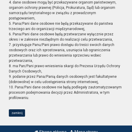
4. dane osobowe mogą być przekazywane organom państwowym,
organom ochrony prawnej (Policja, Prokuratura, Sąd) lub organom
samorządu terytorialnego w związku z prowadzonym
postępowaniem,
5. Pana/Pani dane osobowe nie będą przekazywane do państwa
trzeciego ani do organizacji międzynarodowej,
6. Pana/Pani dane osobowe będą przetwarzane wyłącznie przez
okres i w zakresie niezbędnym do realizacji celu przetwarzania,
7. przysługuje Panu/Pani prawo dostępu do treści swoich danych
osobowych oraz ich sprostowania, usunięcia lub ograniczenia
przetwarzania lub prawo do wniesienia sprzeciwu wobec
przetwarzania,
8. ma Pan/Pani prawo wniesienia skargi do Prezesa Urzędu Ochrony
Danych Osobowych,
9. podanie przez Pana/Panią danych osobowych jest fakultatywne
(dobrowolne) w celu udostępnienia strony internetowej,
10. Pana/Pani dane osobowe nie będą podlegały zautomatyzowanym
procesom podejmowania decyzji przez Administratora, w tym
profilowaniu.
zamknij
Strona główna
Mapa strony