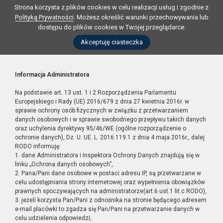
Strona korzysta z plików cookies w celu realizacji usług i zgodnie z
Polityką Prywatności
. Możesz określić warunki przechowywania lub
dostępu do plików cookies w Twojej przeglądarce.
Akceptuję ciasteczka
Informacja Administratora
Na podstawie art. 13 ust. 1 i 2 Rozporządzenia Parlamentu
Europejskiego i Rady (UE) 2016/679 z dnia 27 kwietnia 2016r. w
sprawie ochrony osób fizycznych w związku z przetwarzaniem
danych osobowych i w sprawie swobodnego przepływu takich danych
oraz uchylenia dyrektywy 95/46/WE (ogólne rozporządzenie o
ochronie danych), Dz. U. UE. L. 2016.119.1 z dnia 4 maja 2016r., dalej
RODO informuję:
1. dane Administratora i Inspektora Ochrony Danych znajdują się w
linku „Ochrona danych osobowych”,
2. Pana/Pani dane osobowe w postaci adresu IP, są przetwarzane w
celu udostępniania strony internetowej oraz wypełnienia obowiązków
prawnych spoczywających na administratorze(art.6 ust.1 lit.c RODO),
3. jeżeli korzysta Pan/Pani z odnośnika na stronie będącego adresem
e-mail placówki to zgadza się Pan/Pani na przetwarzanie danych w
celu udzielenia odpowiedzi,