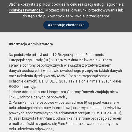
Strona korzysta z plików cookies w celu realizacji usług i zgodnie z
Polityką Prywatności
. Możesz określić warunki przechowywania lub
dostępu do plików cookies w Twojej przeglądarce.
Akceptuję ciasteczka
Informacja Administratora
Na podstawie art. 13 ust. 1 i 2 Rozporządzenia Parlamentu
Europejskiego i Rady (UE) 2016/679 z dnia 27 kwietnia 2016r. w
sprawie ochrony osób fizycznych w związku z przetwarzaniem
danych osobowych i w sprawie swobodnego przepływu takich danych
oraz uchylenia dyrektywy 95/46/WE (ogólne rozporządzenie o
ochronie danych), Dz. U. UE. L. 2016.119.1 z dnia 4 maja 2016r., dalej
RODO informuję:
1. dane Administratora i Inspektora Ochrony Danych znajdują się w
linku „Ochrona danych osobowych”,
2. Pana/Pani dane osobowe w postaci adresu IP, są przetwarzane w
celu udostępniania strony internetowej oraz wypełnienia obowiązków
prawnych spoczywających na administratorze(art.6 ust.1 lit.c RODO),
3. jeżeli korzysta Pan/Pani z odnośnika na stronie będącego adresem
e-mail placówki to zgadza się Pan/Pani na przetwarzanie danych w
celu udzielenia odpowiedzi,