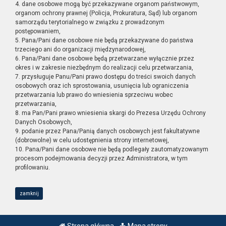
4. dane osobowe mogą być przekazywane organom państwowym,
organom ochrony prawnej (Policja, Prokuratura, Sąd) lub organom
samorządu terytorialnego w związku z prowadzonym
postępowaniem,
5. Pana/Pani dane osobowe nie będą przekazywane do państwa
trzeciego ani do organizacji międzynarodowej,
6. Pana/Pani dane osobowe będą przetwarzane wyłącznie przez
okres i w zakresie niezbędnym do realizacji celu przetwarzania,
7. przysługuje Panu/Pani prawo dostępu do treści swoich danych
osobowych oraz ich sprostowania, usunięcia lub ograniczenia
przetwarzania lub prawo do wniesienia sprzeciwu wobec
przetwarzania,
8. ma Pan/Pani prawo wniesienia skargi do Prezesa Urzędu Ochrony
Danych Osobowych,
9. podanie przez Pana/Panią danych osobowych jest fakultatywne
(dobrowolne) w celu udostępnienia strony internetowej,
10. Pana/Pani dane osobowe nie będą podlegały zautomatyzowanym
procesom podejmowania decyzji przez Administratora, w tym
profilowaniu.
zamknij
Strona główna
Mapa strony