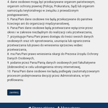
4. dane osobowe mogą być przekazywane organom państwowym,
organom ochrony prawnej (Policja, Prokuratura, Sąd) lub organom
samorządu terytorialnego w związku z prowadzonym
postępowaniem,
5. Pana/Pani dane osobowe nie będą przekazywane do państwa
trzeciego ani do organizacji międzynarodowej,
6. Pana/Pani dane osobowe będą przetwarzane wyłącznie przez
okres i w zakresie niezbędnym do realizacji celu przetwarzania,
7. przysługuje Panu/Pani prawo dostępu do treści swoich danych
osobowych oraz ich sprostowania, usunięcia lub ograniczenia
przetwarzania lub prawo do wniesienia sprzeciwu wobec
przetwarzania,
8. ma Pan/Pani prawo wniesienia skargi do Prezesa Urzędu Ochrony
Danych Osobowych,
9. podanie przez Pana/Panią danych osobowych jest fakultatywne
(dobrowolne) w celu udostępnienia strony internetowej,
10. Pana/Pani dane osobowe nie będą podlegały zautomatyzowanym
procesom podejmowania decyzji przez Administratora, w tym
profilowaniu.
zamknij
Strona główna
Mapa strony