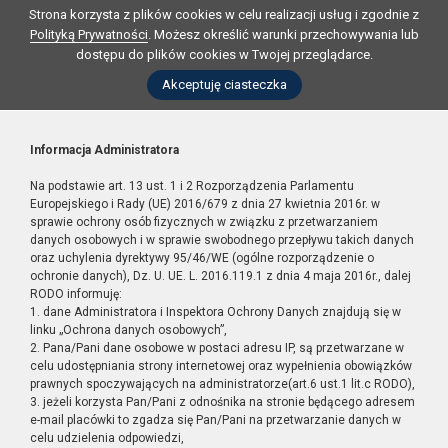
Strona korzysta z plików cookies w celu realizacji usług i zgodnie z
Polityką Prywatności
. Możesz określić warunki przechowywania lub
dostępu do plików cookies w Twojej przeglądarce.
Akceptuję ciasteczka
Informacja Administratora
Na podstawie art. 13 ust. 1 i 2 Rozporządzenia Parlamentu
Europejskiego i Rady (UE) 2016/679 z dnia 27 kwietnia 2016r. w
sprawie ochrony osób fizycznych w związku z przetwarzaniem
danych osobowych i w sprawie swobodnego przepływu takich danych
oraz uchylenia dyrektywy 95/46/WE (ogólne rozporządzenie o
ochronie danych), Dz. U. UE. L. 2016.119.1 z dnia 4 maja 2016r., dalej
RODO informuję:
1. dane Administratora i Inspektora Ochrony Danych znajdują się w
linku „Ochrona danych osobowych”,
2. Pana/Pani dane osobowe w postaci adresu IP, są przetwarzane w
celu udostępniania strony internetowej oraz wypełnienia obowiązków
prawnych spoczywających na administratorze(art.6 ust.1 lit.c RODO),
3. jeżeli korzysta Pan/Pani z odnośnika na stronie będącego adresem
e-mail placówki to zgadza się Pan/Pani na przetwarzanie danych w
celu udzielenia odpowiedzi,