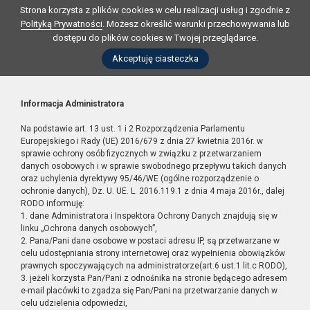
Strona korzysta z plików cookies w celu realizacji usług i zgodnie z
Polityką Prywatności
. Możesz określić warunki przechowywania lub
dostępu do plików cookies w Twojej przeglądarce.
Akceptuję ciasteczka
Informacja Administratora
Na podstawie art. 13 ust. 1 i 2 Rozporządzenia Parlamentu
Europejskiego i Rady (UE) 2016/679 z dnia 27 kwietnia 2016r. w
sprawie ochrony osób fizycznych w związku z przetwarzaniem
danych osobowych i w sprawie swobodnego przepływu takich danych
oraz uchylenia dyrektywy 95/46/WE (ogólne rozporządzenie o
ochronie danych), Dz. U. UE. L. 2016.119.1 z dnia 4 maja 2016r., dalej
RODO informuję:
1. dane Administratora i Inspektora Ochrony Danych znajdują się w
linku „Ochrona danych osobowych”,
2. Pana/Pani dane osobowe w postaci adresu IP, są przetwarzane w
celu udostępniania strony internetowej oraz wypełnienia obowiązków
prawnych spoczywających na administratorze(art.6 ust.1 lit.c RODO),
3. jeżeli korzysta Pan/Pani z odnośnika na stronie będącego adresem
e-mail placówki to zgadza się Pan/Pani na przetwarzanie danych w
celu udzielenia odpowiedzi,