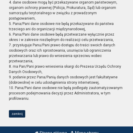
4. dane osobowe mogą być przekazywane organom państwowym,
organom ochrony prawnej (Policja, Prokuratura, Sąd) lub organom
samorządu terytorialnego w związku z prowadzonym
postępowaniem,
5. Pana/Pani dane osobowe nie będą przekazywane do państwa
trzeciego ani do organizacji międzynarodowej,
6. Pana/Pani dane osobowe będą przetwarzane wyłącznie przez
okres i w zakresie niezbędnym do realizacji celu przetwarzania,
7. przysługuje Panu/Pani prawo dostępu do treści swoich danych
osobowych oraz ich sprostowania, usunięcia lub ograniczenia
przetwarzania lub prawo do wniesienia sprzeciwu wobec
przetwarzania,
8. ma Pan/Pani prawo wniesienia skargi do Prezesa Urzędu Ochrony
Danych Osobowych,
9. podanie przez Pana/Panią danych osobowych jest fakultatywne
(dobrowolne) w celu udostępnienia strony internetowej,
10. Pana/Pani dane osobowe nie będą podlegały zautomatyzowanym
procesom podejmowania decyzji przez Administratora, w tym
profilowaniu.
zamknij
Strona główna
Mapa strony