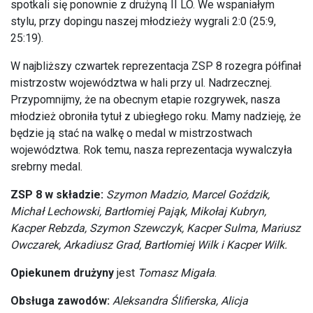
spotkali się ponownie z drużyną II LO. We wspaniałym
stylu, przy dopingu naszej młodzieży wygrali 2:0 (25:9,
25:19).
W najbliższy czwartek reprezentacja ZSP 8 rozegra półfinał
mistrzostw województwa w hali przy ul. Nadrzecznej.
Przypomnijmy, że na obecnym etapie rozgrywek, nasza
młodzież obroniła tytuł z ubiegłego roku. Mamy nadzieję, że
będzie ją stać na walkę o medal w mistrzostwach
województwa. Rok temu, nasza reprezentacja wywalczyła
srebrny medal.
ZSP 8 w składzie:
Szymon Madzio, Marcel Goździk,
Michał Lechowski, Bartłomiej Pająk, Mikołaj Kubryn,
Kacper Rebzda, Szymon Szewczyk, Kacper Sulma, Mariusz
Owczarek, Arkadiusz Grad, Bartłomiej Wilk i Kacper Wilk.
Opiekunem drużyny
jest
Tomasz Migała
.
Obsługa zawodów:
Aleksandra Ślifierska, Alicja