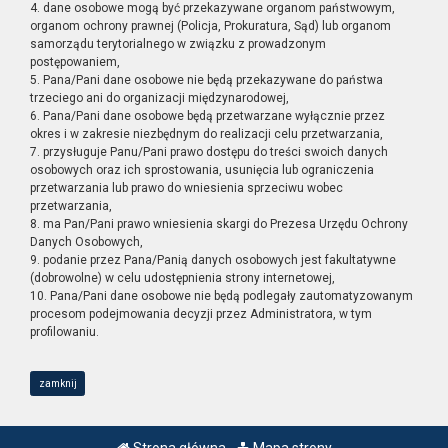
4. dane osobowe mogą być przekazywane organom państwowym,
organom ochrony prawnej (Policja, Prokuratura, Sąd) lub organom
samorządu terytorialnego w związku z prowadzonym
postępowaniem,
5. Pana/Pani dane osobowe nie będą przekazywane do państwa
trzeciego ani do organizacji międzynarodowej,
6. Pana/Pani dane osobowe będą przetwarzane wyłącznie przez
okres i w zakresie niezbędnym do realizacji celu przetwarzania,
7. przysługuje Panu/Pani prawo dostępu do treści swoich danych
osobowych oraz ich sprostowania, usunięcia lub ograniczenia
przetwarzania lub prawo do wniesienia sprzeciwu wobec
przetwarzania,
8. ma Pan/Pani prawo wniesienia skargi do Prezesa Urzędu Ochrony
Danych Osobowych,
9. podanie przez Pana/Panią danych osobowych jest fakultatywne
(dobrowolne) w celu udostępnienia strony internetowej,
10. Pana/Pani dane osobowe nie będą podlegały zautomatyzowanym
procesom podejmowania decyzji przez Administratora, w tym
profilowaniu.
zamknij
Strona główna
Mapa strony