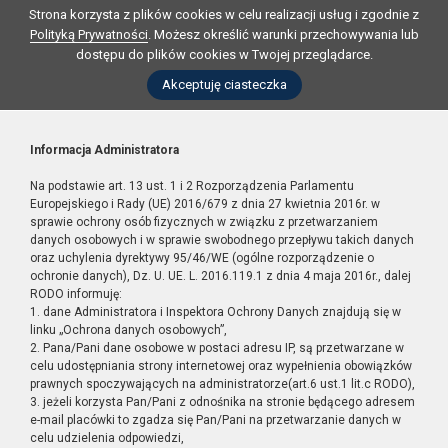
Strona korzysta z plików cookies w celu realizacji usług i zgodnie z
Polityką Prywatności
. Możesz określić warunki przechowywania lub
dostępu do plików cookies w Twojej przeglądarce.
Akceptuję ciasteczka
Informacja Administratora
Na podstawie art. 13 ust. 1 i 2 Rozporządzenia Parlamentu
Europejskiego i Rady (UE) 2016/679 z dnia 27 kwietnia 2016r. w
sprawie ochrony osób fizycznych w związku z przetwarzaniem
danych osobowych i w sprawie swobodnego przepływu takich danych
oraz uchylenia dyrektywy 95/46/WE (ogólne rozporządzenie o
ochronie danych), Dz. U. UE. L. 2016.119.1 z dnia 4 maja 2016r., dalej
RODO informuję:
1. dane Administratora i Inspektora Ochrony Danych znajdują się w
linku „Ochrona danych osobowych”,
2. Pana/Pani dane osobowe w postaci adresu IP, są przetwarzane w
celu udostępniania strony internetowej oraz wypełnienia obowiązków
prawnych spoczywających na administratorze(art.6 ust.1 lit.c RODO),
3. jeżeli korzysta Pan/Pani z odnośnika na stronie będącego adresem
e-mail placówki to zgadza się Pan/Pani na przetwarzanie danych w
celu udzielenia odpowiedzi,