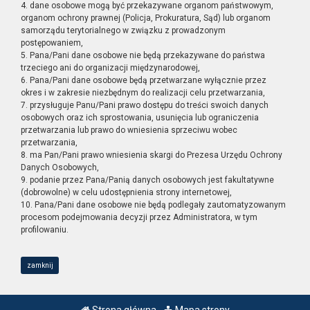
4. dane osobowe mogą być przekazywane organom państwowym,
organom ochrony prawnej (Policja, Prokuratura, Sąd) lub organom
samorządu terytorialnego w związku z prowadzonym
postępowaniem,
5. Pana/Pani dane osobowe nie będą przekazywane do państwa
trzeciego ani do organizacji międzynarodowej,
6. Pana/Pani dane osobowe będą przetwarzane wyłącznie przez
okres i w zakresie niezbędnym do realizacji celu przetwarzania,
7. przysługuje Panu/Pani prawo dostępu do treści swoich danych
osobowych oraz ich sprostowania, usunięcia lub ograniczenia
przetwarzania lub prawo do wniesienia sprzeciwu wobec
przetwarzania,
8. ma Pan/Pani prawo wniesienia skargi do Prezesa Urzędu Ochrony
Danych Osobowych,
9. podanie przez Pana/Panią danych osobowych jest fakultatywne
(dobrowolne) w celu udostępnienia strony internetowej,
10. Pana/Pani dane osobowe nie będą podlegały zautomatyzowanym
procesom podejmowania decyzji przez Administratora, w tym
profilowaniu.
zamknij
Strona główna
Mapa strony