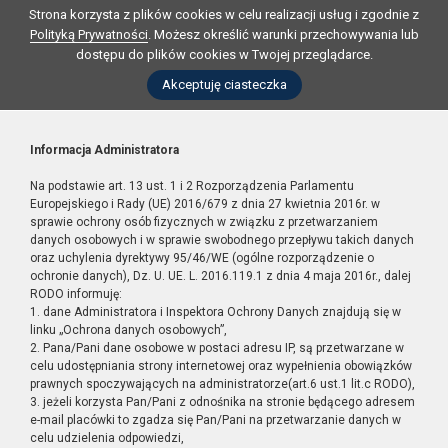
Strona korzysta z plików cookies w celu realizacji usług i zgodnie z
Polityką Prywatności
. Możesz określić warunki przechowywania lub
dostępu do plików cookies w Twojej przeglądarce.
Akceptuję ciasteczka
Informacja Administratora
Na podstawie art. 13 ust. 1 i 2 Rozporządzenia Parlamentu
Europejskiego i Rady (UE) 2016/679 z dnia 27 kwietnia 2016r. w
sprawie ochrony osób fizycznych w związku z przetwarzaniem
danych osobowych i w sprawie swobodnego przepływu takich danych
oraz uchylenia dyrektywy 95/46/WE (ogólne rozporządzenie o
ochronie danych), Dz. U. UE. L. 2016.119.1 z dnia 4 maja 2016r., dalej
RODO informuję:
1. dane Administratora i Inspektora Ochrony Danych znajdują się w
linku „Ochrona danych osobowych”,
2. Pana/Pani dane osobowe w postaci adresu IP, są przetwarzane w
celu udostępniania strony internetowej oraz wypełnienia obowiązków
prawnych spoczywających na administratorze(art.6 ust.1 lit.c RODO),
3. jeżeli korzysta Pan/Pani z odnośnika na stronie będącego adresem
e-mail placówki to zgadza się Pan/Pani na przetwarzanie danych w
celu udzielenia odpowiedzi,