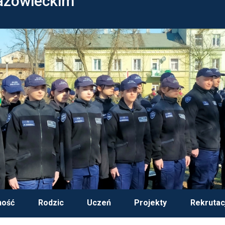
azowieckim
ność
Rodzic
Uczeń
Projekty
Rekrutac