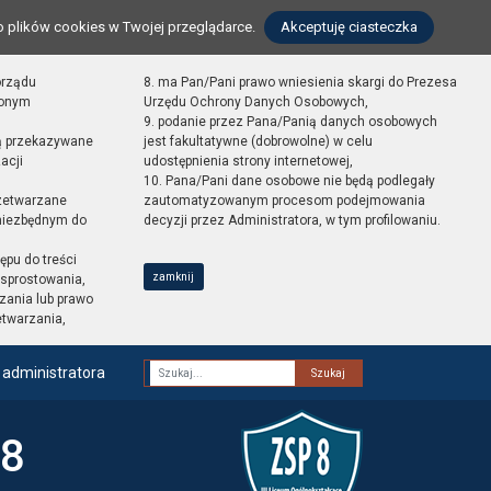
o plików cookies w Twojej przeglądarce.
Akceptuję ciasteczka
orządu
8. ma Pan/Pani prawo wniesienia skargi do Prezesa
zonym
Urzędu Ochrony Danych Osobowych,
9. podanie przez Pana/Panią danych osobowych
ą przekazywane
jest fakultatywne (dobrowolne) w celu
acji
udostępnienia strony internetowej,
10. Pana/Pani dane osobowe nie będą podlegały
zetwarzane
zautomatyzowanym procesom podejmowania
 niezbędnym do
decyzji przez Administratora, w tym profilowaniu.
ępu do treści
zamknij
sprostowania,
zania lub prawo
etwarzania,
 administratora
Fraza
 8