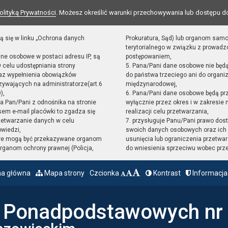
olityką Prywatności
. Możesz określić warunki przechowywania lub dostępu d
ą się w linku „Ochrona danych
Prokuratura, Sąd) lub organom sam
terytorialnego w związku z prowad
ane osobowe w postaci adresu IP, są
postępowaniem,
 celu udostępniania strony
5. Pana/Pani dane osobowe nie będ
raz wypełnienia obowiązków
do państwa trzeciego ani do organiz
ywających na administratorze(art.6
międzynarodowej,
),
6. Pana/Pani dane osobowe będą pr
sta Pan/Pani z odnośnika na stronie
wyłącznie przez okres i w zakresie
em e-mail placówki to zgadza się
realizacji celu przetwarzania,
zetwarzanie danych w celu
7. przysługuje Panu/Pani prawo dost
owiedzi,
swoich danych osobowych oraz ich 
we mogą być przekazywane organom
usunięcia lub ograniczenia przetwar
ganom ochrony prawnej (Policja,
do wniesienia sprzeciwu wobec prz
na główna
Mapa strony
Czcionka
Kontrast
Informacja
ł Ponadpodstawowych nr