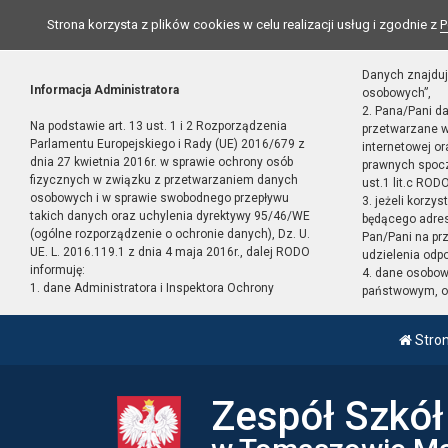
Strona korzysta z plików cookies w celu realizacji usług i zgodnie z
P
Danych znajduj
Informacja Administratora
osobowych”,
2. Pana/Pani d
Na podstawie art. 13 ust. 1 i 2 Rozporządzenia
przetwarzane w
Parlamentu Europejskiego i Rady (UE) 2016/679 z
internetowej o
dnia 27 kwietnia 2016r. w sprawie ochrony osób
prawnych spocz
fizycznych w związku z przetwarzaniem danych
ust.1 lit.c RODO
osobowych i w sprawie swobodnego przepływu
3. jeżeli korzy
takich danych oraz uchylenia dyrektywy 95/46/WE
będącego adres
(ogólne rozporządzenie o ochronie danych), Dz. U.
Pan/Pani na pr
UE. L. 2016.119.1 z dnia 4 maja 2016r., dalej RODO
udzielenia odp
informuję:
4. dane osobo
1. dane Administratora i Inspektora Ochrony
państwowym, or
Stro
Zespół Szkó