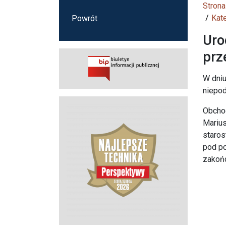
Strona
Kat
Powrót
Uro
prz
W dniu
niepo
Obchod
Marius
staros
pod po
zakońc