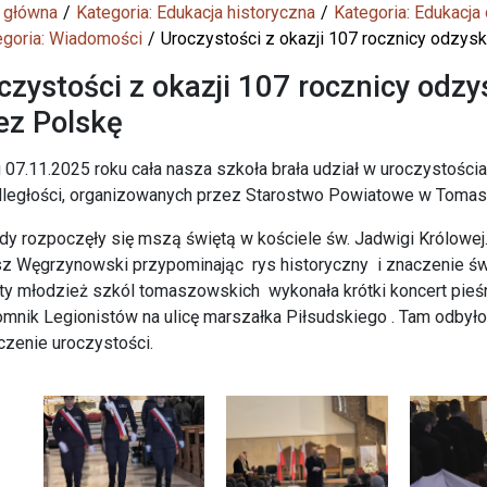
 główna
Kategoria: Edukacja historyczna
Kategoria: Edukacja
egoria: Wiadomości
Uroczystości z okazji 107 rocznicy odzysk
czystości z okazji 107 rocznicy odzy
ez Polskę
 07.11.2025 roku cała nasza szkoła brała udział w uroczystości
dległości, organizowanych przez Starostwo Powiatowe w Toma
y rozpoczęły się mszą świętą w kościele św. Jadwigi Królowej
z Węgrzynowski przypominając rys historyczny i znaczenie św
ty młodzież szkól tomaszowskich wykonała krótki koncert pieśn
mnik Legionistów na ulicę marszałka Piłsudskiego . Tam odbyło
zenie uroczystości.