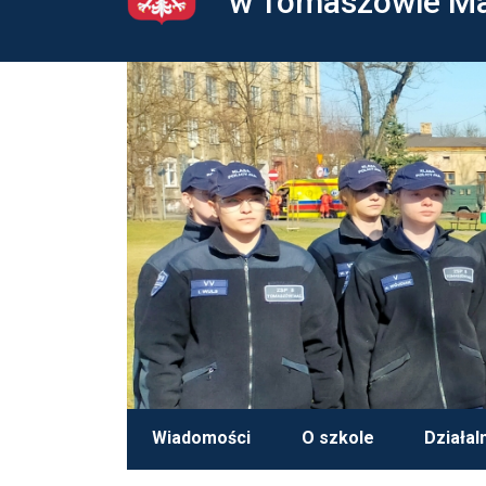
w Tomaszowie M
Wiadomości
O szkole
Działal