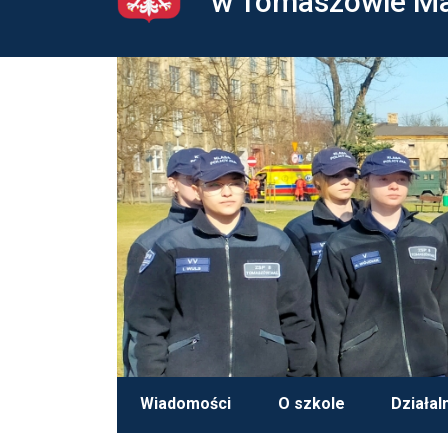
w Tomaszowie M
Wiadomości
O szkole
Działal