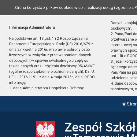
Strona korzysta z plików cookies w celu realizacji usług i zgodnie z
P
Danych znajduj
Informacja Administratora
osobowych”,
2. Pana/Pani d
Na podstawie art. 13 ust. 1 i 2 Rozporządzenia
przetwarzane w
Parlamentu Europejskiego i Rady (UE) 2016/679 z
internetowej o
dnia 27 kwietnia 2016r. w sprawie ochrony osób
prawnych spocz
fizycznych w związku z przetwarzaniem danych
ust.1 lit.c RODO
osobowych i w sprawie swobodnego przepływu
3. jeżeli korzy
takich danych oraz uchylenia dyrektywy 95/46/WE
będącego adres
(ogólne rozporządzenie o ochronie danych), Dz. U.
Pan/Pani na pr
UE. L. 2016.119.1 z dnia 4 maja 2016r., dalej RODO
udzielenia odp
informuję:
4. dane osobo
1. dane Administratora i Inspektora Ochrony
państwowym, or
Stro
Zespół Szkó