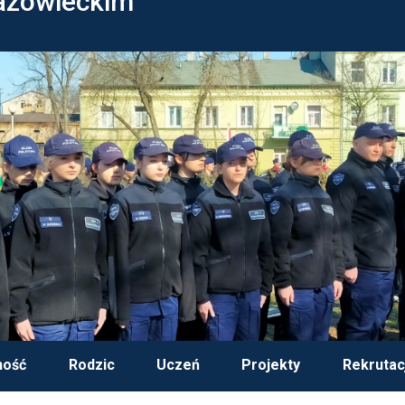
azowieckim
ność
Rodzic
Uczeń
Projekty
Rekrutac