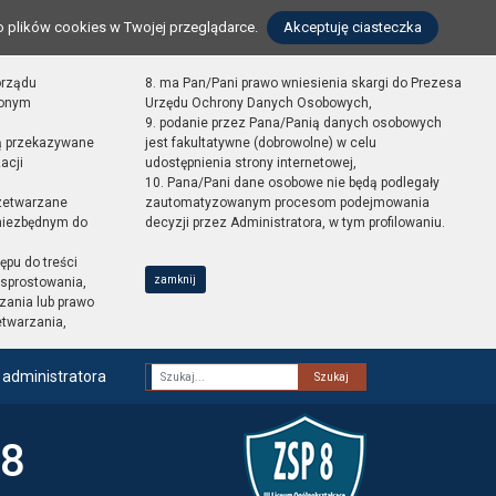
o plików cookies w Twojej przeglądarce.
Akceptuję ciasteczka
orządu
8. ma Pan/Pani prawo wniesienia skargi do Prezesa
zonym
Urzędu Ochrony Danych Osobowych,
9. podanie przez Pana/Panią danych osobowych
ą przekazywane
jest fakultatywne (dobrowolne) w celu
acji
udostępnienia strony internetowej,
10. Pana/Pani dane osobowe nie będą podlegały
zetwarzane
zautomatyzowanym procesom podejmowania
 niezbędnym do
decyzji przez Administratora, w tym profilowaniu.
ępu do treści
zamknij
sprostowania,
zania lub prawo
etwarzania,
 administratora
Fraza
 8