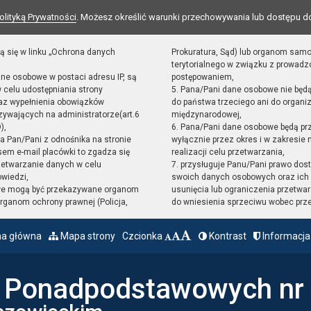
olityką Prywatności
. Możesz określić warunki przechowywania lub dostępu d
ą się w linku „Ochrona danych
Prokuratura, Sąd) lub organom sam
terytorialnego w związku z prowad
ane osobowe w postaci adresu IP, są
postępowaniem,
 celu udostępniania strony
5. Pana/Pani dane osobowe nie będ
raz wypełnienia obowiązków
do państwa trzeciego ani do organiz
ywających na administratorze(art.6
międzynarodowej,
),
6. Pana/Pani dane osobowe będą pr
sta Pan/Pani z odnośnika na stronie
wyłącznie przez okres i w zakresie
em e-mail placówki to zgadza się
realizacji celu przetwarzania,
zetwarzanie danych w celu
7. przysługuje Panu/Pani prawo dost
owiedzi,
swoich danych osobowych oraz ich 
we mogą być przekazywane organom
usunięcia lub ograniczenia przetwar
ganom ochrony prawnej (Policja,
do wniesienia sprzeciwu wobec prz
na główna
Mapa strony
Czcionka
Kontrast
Informacja
ł Ponadpodstawowych nr