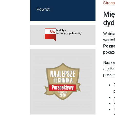
Strona
Powrót
Mię
dyd
W dnia
warto
Pozn
pokaza
Nasza 
się Pa
prezen