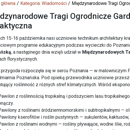
 główna
Kategoria: Wiadomości
Międzynarodowe Tragi Ogrod
dzynarodowe Tragi Ogrodnicze Gard
aktyczna
ch 15-16 października nasi uczniowie technikum architektury kr
ściowym programie edukacyjnym podczas wycieczki do Poznania
ańską
, a następnego dnia wzięli udział w
Międzynarodowych Ta
ch florystycznych.
przygoda rozpoczęła się w sercu Poznania — w malowniczym Par
lmiarnia Poznańska. Pod opieką przewodnika uczniowie przeszli
tujący roślinność z różnych stref klimatycznych. Wśród ekspo
Pawilon z roślinnością tropikalną i podszyciem lasu tropikalnego 
pnączy.
Pawilony z roślinami śródziemnomorskimi i subtropikalnymi — ol
Pawilony kserofitów i roślin pustynnych — sukulentów, kaktusów, 
Pawilon z roślinami wodnymi — rośliny pływające, wodne lilie, roś