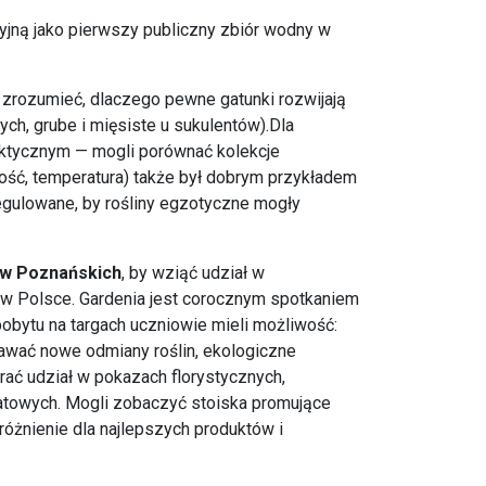
jną jako pierwszy publiczny zbiór wodny w
 zrozumieć, dlaczego pewne gatunki rozwijają
nych, grube i mięsiste u sukulentów).Dla
raktycznym — mogli porównać kolekcje
ność, temperatura) także był dobrym przykładem
egulowane, by rośliny egzotyczne mogły
w Poznańskich
, by wziąć udział w
j w Polsce. Gardenia jest corocznym spotkaniem
 pobytu na targach uczniowie mieli możliwość:
awać nowe odmiany roślin, ekologiczne
Brać udział w pokazach florystycznych,
iatowych. Mogli zobaczyć stoiska promujące
różnienie dla najlepszych produktów i