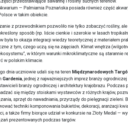
Części przedstawiające sawannę i rośliny suchych terenów.
Akwarium — Palmiarnia Poznańska posiada również część akwary
Polsce w takim obiekcie.
anie z przewodnikiem pozwoliło nie tylko zobaczyć rośliny, ale
określony sposób (np. liście cienkie i szerokie w lasach tropikal
w była to okazja integracji wiedzy teoretycznej z materiałem p
czne z tym, czego uczą się na zajęciach. Klimat wnętrza (wilgot
ekosystemu”, w którym warunki mikroklimatyczne są starannie r
ć w polskim klimacie.
go dnia uczniowie udali się na teren
Międzynarodowych Targó
ch
Gardenia
, jednej z najważniejszych imprez branży ogrodnicze
tawicieli branży ogrodniczej i architektury krajobrazu. Podczas
adzać się między stoiskami wystawców z różnych krajów, pozn
zania, sprzęt do nawadniania, przyrządy do pielęgnacji zieleni. 
ować techniki komponowania bukietów, dekoracji, aranżacji kw
i, a także firmy biorące udział w konkursie na Złoty Medal — wy
ązań prezentowanych podczas targów.