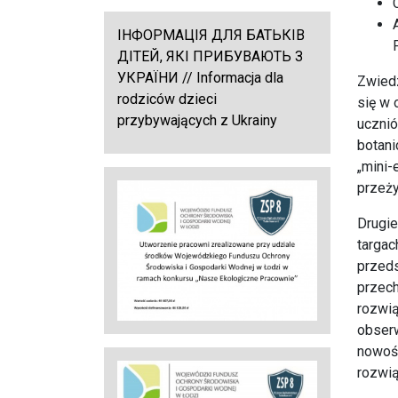
ІНФОРМАЦІЯ ДЛЯ БАТЬКІВ
ДІТЕЙ, ЯКІ ПРИБУВАЮТЬ З
УКРАЇНИ // Informacja dla
Zwiedz
rodziców dzieci
się w 
przybywających z Ukrainy
ucznió
botani
„mini-
przeży
Drugie
targa
przeds
przech
rozwią
obserw
nowośc
rozwi