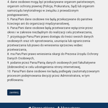
4. dane osobowe mogą być przekazywane organom państwowym,
organom ochrony prawnej (Policja, Prokuratura, Sąd) lub organom
samorządu terytorialnego w związku z prowadzonym
postępowaniem,
5. Pana/Pani dane osobowe nie będą przekazywane do państwa
trzeciego ani do organizacji międzynarodowej,
6. Pana/Pani dane osobowe będą przetwarzane wyłącznie przez
okres i w zakresie niezbędnym do realizacji celu przetwarzania,
7. przysługuje Panu/Pani prawo dostępu do treści swoich danych
osobowych oraz ich sprostowania, usunięcia lub ograniczenia
przetwarzania lub prawo do wniesienia sprzeciwu wobec
przetwarzania,
8. ma Pan/Pani prawo wniesienia skargi do Prezesa Urzędu Ochrony
Danych Osobowych,
9. podanie przez Pana/Panią danych osobowych jest fakultatywne
(dobrowolne) w celu udostępnienia strony internetowej,
10. Pana/Pani dane osobowe nie będą podlegały zautomatyzowanym
procesom podejmowania decyzji przez Administratora, w tym
profilowaniu.
zamknij
Strona główna
Mapa strony