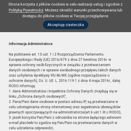
Strona korzysta z plików cookies w celu realizacji usług i zgodnie z
Polityką Prywatności
. Możesz określić warunki przechowywania lub
dostępu do plików cookies w Twojej przeglądarce.
Akceptuję ciasteczka
Informacja Administratora
Na podstawie art. 13 ust. 1 i 2 Rozporządzenia Parlamentu
Europejskiego i Rady (UE) 2016/679 z dnia 27 kwietnia 2016r. w
sprawie ochrony osób fizycznych w związku z przetwarzaniem
danych osobowych i w sprawie swobodnego przepływu takich danych
oraz uchylenia dyrektywy 95/46/WE (ogólne rozporządzenie o
ochronie danych), Dz. U. UE. L. 2016.119.1 z dnia 4 maja 2016r., dalej
RODO informuję:
1. dane Administratora i Inspektora Ochrony Danych znajdują się w
linku „Ochrona danych osobowych”,
2. Pana/Pani dane osobowe w postaci adresu IP, są przetwarzane w
celu udostępniania strony internetowej oraz wypełnienia obowiązków
prawnych spoczywających na administratorze(art.6 ust.1 lit.c RODO),
3. jeżeli korzysta Pan/Pani z odnośnika na stronie będącego adresem
e-mail placówki to zgadza się Pan/Pani na przetwarzanie danych w
celu udzielenia odpowiedzi,