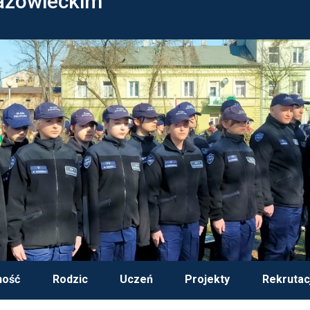
azowieckim
ność
Rodzic
Uczeń
Projekty
Rekrutac