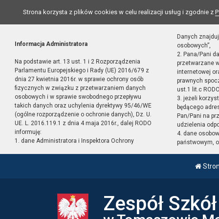
Strona korzysta z plików cookies w celu realizacji usług i zgodnie z
P
Danych znajduj
Informacja Administratora
osobowych”,
2. Pana/Pani d
Na podstawie art. 13 ust. 1 i 2 Rozporządzenia
przetwarzane w
Parlamentu Europejskiego i Rady (UE) 2016/679 z
internetowej o
dnia 27 kwietnia 2016r. w sprawie ochrony osób
prawnych spocz
fizycznych w związku z przetwarzaniem danych
ust.1 lit.c RODO
osobowych i w sprawie swobodnego przepływu
3. jeżeli korzy
takich danych oraz uchylenia dyrektywy 95/46/WE
będącego adres
(ogólne rozporządzenie o ochronie danych), Dz. U.
Pan/Pani na pr
UE. L. 2016.119.1 z dnia 4 maja 2016r., dalej RODO
udzielenia odp
informuję:
4. dane osobo
1. dane Administratora i Inspektora Ochrony
państwowym, or
Stro
Zespół Szkó