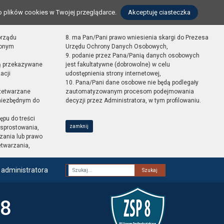
o plików cookies w Twojej przeglądarce.
Akceptuję ciasteczka
orządu
8. ma Pan/Pani prawo wniesienia skargi do Prezesa
zonym
Urzędu Ochrony Danych Osobowych,
9. podanie przez Pana/Panią danych osobowych
ą przekazywane
jest fakultatywne (dobrowolne) w celu
acji
udostępnienia strony internetowej,
10. Pana/Pani dane osobowe nie będą podlegały
zetwarzane
zautomatyzowanym procesom podejmowania
 niezbędnym do
decyzji przez Administratora, w tym profilowaniu.
ępu do treści
zamknij
sprostowania,
zania lub prawo
etwarzania,
 administratora
Fraza
 8