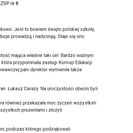
 ZSP nr 8
owo. Jest to bowiem święto polskiej szkoły,
ytucje prowadzą i nadzorują. Staje się ono
stość mająca właśnie taki cel. Bardzo ważnym
 która przypomniała zasługi Komisji Edukacji
owawczej pani dyrektor wymieniła także
Pan Łukasz Cerazy. Na uroczystości obecni byli
ra również przekazała moc życzeń wszystkim
ystkich prezentami i złożyli
pem, podczas którego podziękowali