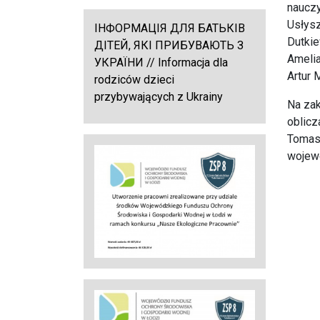
nauczy
Usłysz
ІНФОРМАЦІЯ ДЛЯ БАТЬКІВ
Dutkie
ДІТЕЙ, ЯКІ ПРИБУВАЮТЬ З
Amelia
УКРАЇНИ // Informacja dla
Artur 
rodziców dzieci
przybywających z Ukrainy
Na zak
oblicz
Tomas
wojewó