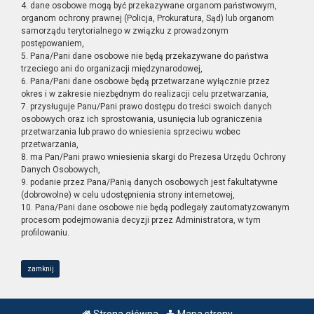
4. dane osobowe mogą być przekazywane organom państwowym,
organom ochrony prawnej (Policja, Prokuratura, Sąd) lub organom
samorządu terytorialnego w związku z prowadzonym
postępowaniem,
5. Pana/Pani dane osobowe nie będą przekazywane do państwa
trzeciego ani do organizacji międzynarodowej,
6. Pana/Pani dane osobowe będą przetwarzane wyłącznie przez
okres i w zakresie niezbędnym do realizacji celu przetwarzania,
7. przysługuje Panu/Pani prawo dostępu do treści swoich danych
osobowych oraz ich sprostowania, usunięcia lub ograniczenia
przetwarzania lub prawo do wniesienia sprzeciwu wobec
przetwarzania,
8. ma Pan/Pani prawo wniesienia skargi do Prezesa Urzędu Ochrony
Danych Osobowych,
9. podanie przez Pana/Panią danych osobowych jest fakultatywne
(dobrowolne) w celu udostępnienia strony internetowej,
10. Pana/Pani dane osobowe nie będą podlegały zautomatyzowanym
procesom podejmowania decyzji przez Administratora, w tym
profilowaniu.
zamknij
Strona główna
Mapa strony