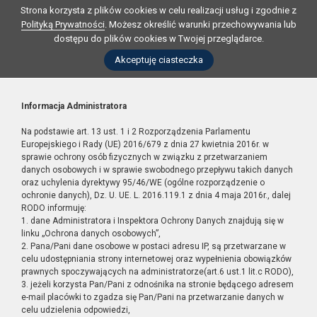
Strona korzysta z plików cookies w celu realizacji usług i zgodnie z
Polityką Prywatności
. Możesz określić warunki przechowywania lub
dostępu do plików cookies w Twojej przeglądarce.
Akceptuję ciasteczka
Informacja Administratora
Na podstawie art. 13 ust. 1 i 2 Rozporządzenia Parlamentu
Europejskiego i Rady (UE) 2016/679 z dnia 27 kwietnia 2016r. w
sprawie ochrony osób fizycznych w związku z przetwarzaniem
danych osobowych i w sprawie swobodnego przepływu takich danych
oraz uchylenia dyrektywy 95/46/WE (ogólne rozporządzenie o
ochronie danych), Dz. U. UE. L. 2016.119.1 z dnia 4 maja 2016r., dalej
RODO informuję:
1. dane Administratora i Inspektora Ochrony Danych znajdują się w
linku „Ochrona danych osobowych”,
2. Pana/Pani dane osobowe w postaci adresu IP, są przetwarzane w
celu udostępniania strony internetowej oraz wypełnienia obowiązków
prawnych spoczywających na administratorze(art.6 ust.1 lit.c RODO),
3. jeżeli korzysta Pan/Pani z odnośnika na stronie będącego adresem
e-mail placówki to zgadza się Pan/Pani na przetwarzanie danych w
celu udzielenia odpowiedzi,