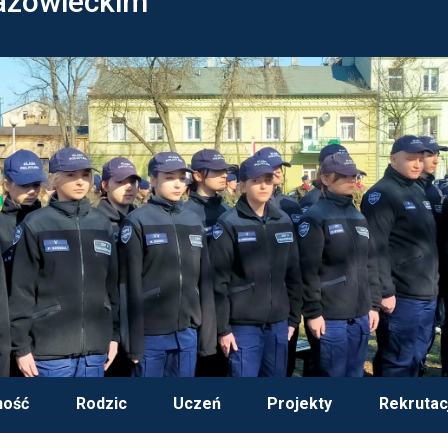
azowieckim
ność
Rodzic
Uczeń
Projekty
Rekrutac