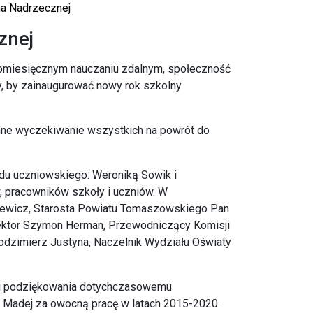
na Nadrzecznej
znej
eromiesięcznym nauczaniu zdalnym, społeczność
, by zainaugurować nowy rok szkolny
mne wyczekiwanie wszystkich na powrót do
du uczniowskiego: Weroniką Sowik i
, pracowników szkoły i uczniów. W
ierewicz, Starosta Powiatu Tomaszowskiego Pan
ektor Szymon Herman, Przewodniczący Komisji
odzimierz Justyna, Naczelnik Wydziału Oświaty
li podziękowania dotychczasowemu
e Madej za owocną pracę w latach 2015-2020.