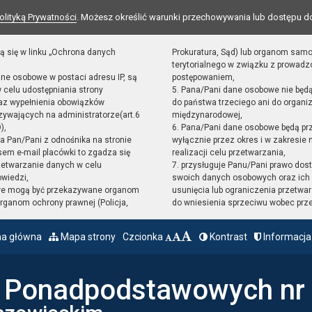
olityką Prywatności
. Możesz określić warunki przechowywania lub dostępu d
ą się w linku „Ochrona danych
Prokuratura, Sąd) lub organom sam
terytorialnego w związku z prowad
ane osobowe w postaci adresu IP, są
postępowaniem,
 celu udostępniania strony
5. Pana/Pani dane osobowe nie będ
raz wypełnienia obowiązków
do państwa trzeciego ani do organiz
ywających na administratorze(art.6
międzynarodowej,
),
6. Pana/Pani dane osobowe będą pr
sta Pan/Pani z odnośnika na stronie
wyłącznie przez okres i w zakresie
em e-mail placówki to zgadza się
realizacji celu przetwarzania,
zetwarzanie danych w celu
7. przysługuje Panu/Pani prawo dost
owiedzi,
swoich danych osobowych oraz ich 
we mogą być przekazywane organom
usunięcia lub ograniczenia przetwar
ganom ochrony prawnej (Policja,
do wniesienia sprzeciwu wobec prz
na główna
Mapa strony
Czcionka
Kontrast
Informacja
ł Ponadpodstawowych nr