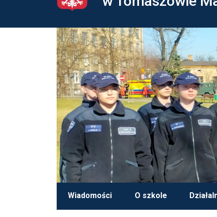
w Tomaszowie M
Wiadomości
O szkole
Działal