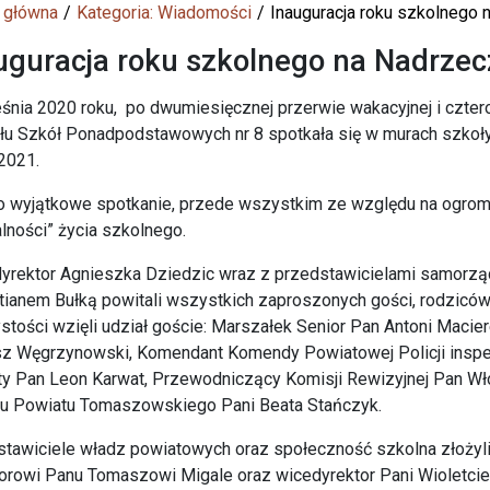
 główna
Kategoria: Wiadomości
Inauguracja roku szkolnego 
uguracja roku szkolnego na Nadrzec
śnia 2020 roku, po dwumiesięcznej przerwie wakacyjnej i czt
u Szkół Ponadpodstawowych nr 8 spotkała się w murach szkoły
2021.
o wyjątkowe spotkanie, przede wszystkim ze względu na ogro
lności” życia szkolnego.
yrektor Agnieszka Dziedzic wraz z przedstawicielami samorzą
ianem Bułką powitali wszystkich zaproszonych gości, rodziców
stości wzięli udział goście: Marszałek Senior Pan Antoni Mac
sz Węgrzynowski, Komendant Komendy Powiatowej Policji insp
y Pan Leon Karwat, Przewodniczący Komisji Rewizyjnej Pan Wł
rtu Powiatu Tomaszowskiego Pani Beata Stańczyk.
stawiciele władz powiatowych oraz społeczność szkolna złoży
orowi Panu Tomaszowi Migale oraz wicedyrektor Pani Wioletci