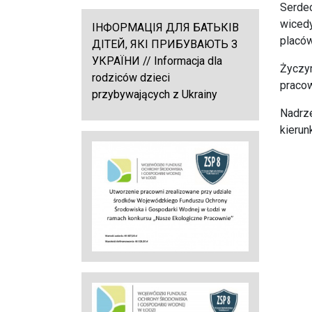
Serde
wicedy
ІНФОРМАЦІЯ ДЛЯ БАТЬКІВ
placów
ДІТЕЙ, ЯКІ ПРИБУВАЮТЬ З
УКРАЇНИ // Informacja dla
Życzym
rodziców dzieci
pracow
przybywających z Ukrainy
Nadrze
kierun