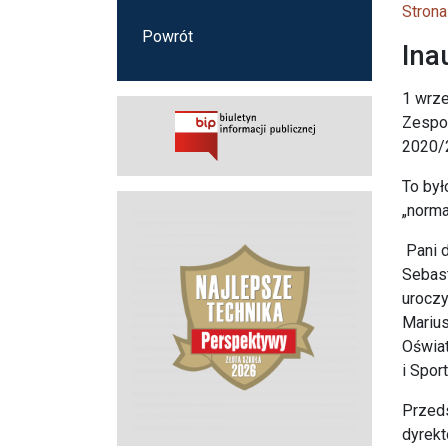
Strona
Powrót
Ina
1 wrze
Zespoł
2020/
To był
„norma
Pani d
Sebast
uroczy
Mariu
Oświat
i Spo
Przed
dyrekt