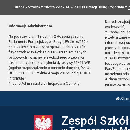
Strona korzysta z plików cookies w celu realizacji usług i zgodnie z
P
Danych znajduj
Informacja Administratora
osobowych”,
2. Pana/Pani d
Na podstawie art. 13 ust. 1 i 2 Rozporządzenia
przetwarzane w
Parlamentu Europejskiego i Rady (UE) 2016/679 z
internetowej o
dnia 27 kwietnia 2016r. w sprawie ochrony osób
prawnych spocz
fizycznych w związku z przetwarzaniem danych
ust.1 lit.c RODO
osobowych i w sprawie swobodnego przepływu
3. jeżeli korzy
takich danych oraz uchylenia dyrektywy 95/46/WE
będącego adres
(ogólne rozporządzenie o ochronie danych), Dz. U.
Pan/Pani na pr
UE. L. 2016.119.1 z dnia 4 maja 2016r., dalej RODO
udzielenia odp
informuję:
4. dane osobo
1. dane Administratora i Inspektora Ochrony
państwowym, or
Stro
Zespół Szkó