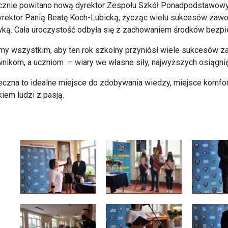
cznie powitano nową dyrektor Zespołu Szkół Ponadpodstawowyc
rektor Panią Beatę Koch-Lubicką, życząc wielu sukcesów zawo
ką. Cała uroczystość odbyła się z zachowaniem środków bezp
y wszystkim, aby ten rok szkolny przyniósł wiele sukcesów za
nikom, a uczniom – wiary we własne siły, najwyższych osiągnię
czna to idealne miejsce do zdobywania wiedzy, miejsce komfort
kiem ludzi z pasją.