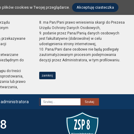
o plików cookies w Twojej przeglądarce.
Akceptuję ciasteczka
orządu
8. ma Pan/Pani prawo wniesienia skargi do Prezesa
zonym
Urzędu Ochrony Danych Osobowych,
9. podanie przez Pana/Panią danych osobowych
ą przekazywane
jest fakultatywne (dobrowolne) w celu
acji
udostępnienia strony internetowej,
10. Pana/Pani dane osobowe nie będą podlegały
zetwarzane
zautomatyzowanym procesom podejmowania
 niezbędnym do
decyzji przez Administratora, w tym profilowaniu.
ępu do treści
zamknij
sprostowania,
zania lub prawo
etwarzania,
 administratora
Fraza
 8