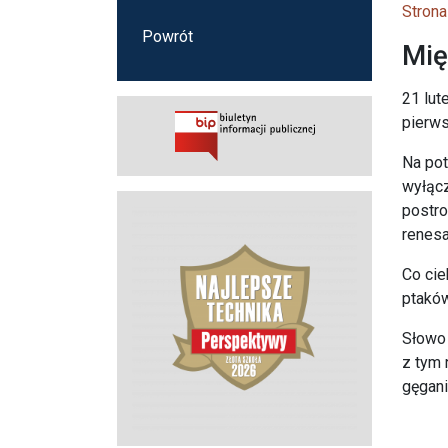
Strona
Powrót
Mię
21 lut
pierws
Na pot
wyłącz
postro
renesa
Co cie
ptaków
Słowo 
z tym 
gęgani