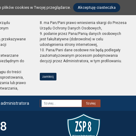
o plików cookies w Twojej przeglądarce.
Akceptuję ciasteczka
orządu
8. ma Pan/Pani prawo wniesienia skargi do Prezesa
zonym
Urzędu Ochrony Danych Osobowych,
9. podanie przez Pana/Panią danych osobowych
ą przekazywane
jest fakultatywne (dobrowolne) w celu
acji
udostępnienia strony internetowej,
10. Pana/Pani dane osobowe nie będą podlegały
zetwarzane
zautomatyzowanym procesom podejmowania
 niezbędnym do
decyzji przez Administratora, w tym profilowaniu.
ępu do treści
zamknij
sprostowania,
zania lub prawo
etwarzania,
 administratora
Fraza
 8