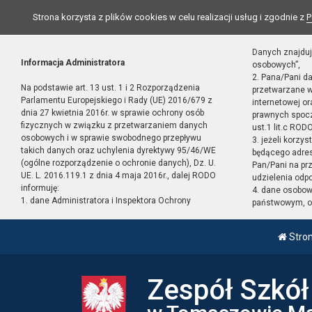
Strona korzysta z plików cookies w celu realizacji usług i zgodnie z
P
Danych znajduj
Informacja Administratora
osobowych”,
2. Pana/Pani d
Na podstawie art. 13 ust. 1 i 2 Rozporządzenia
przetwarzane w
Parlamentu Europejskiego i Rady (UE) 2016/679 z
internetowej o
dnia 27 kwietnia 2016r. w sprawie ochrony osób
prawnych spocz
fizycznych w związku z przetwarzaniem danych
ust.1 lit.c RODO
osobowych i w sprawie swobodnego przepływu
3. jeżeli korzy
takich danych oraz uchylenia dyrektywy 95/46/WE
będącego adres
(ogólne rozporządzenie o ochronie danych), Dz. U.
Pan/Pani na pr
UE. L. 2016.119.1 z dnia 4 maja 2016r., dalej RODO
udzielenia odp
informuję:
4. dane osobo
1. dane Administratora i Inspektora Ochrony
państwowym, or
Stro
Zespół Szkó