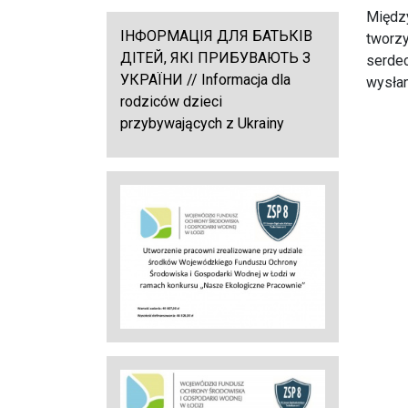
Między
ІНФОРМАЦІЯ ДЛЯ БАТЬКІВ
tworzy
ДІТЕЙ, ЯКІ ПРИБУВАЮТЬ З
serdec
УКРАЇНИ // Informacja dla
wysłan
rodziców dzieci
przybywających z Ukrainy