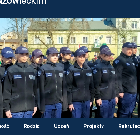
azowieckim
ność
Rodzic
Uczeń
Projekty
Rekrutac