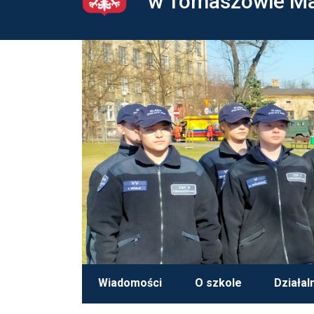
w Tomaszowie M
Wiadomości
O szkole
Działal