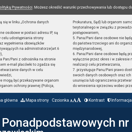
olityką Prywatności
. Możesz określić warunki przechowywania lub dostępu d
ą się w linku „Ochrona danych
Prokuratura, Sąd) lub organom sam
terytorialnego w związku z prowad
ane osobowe w postaci adresu IP, są
postępowaniem,
 celu udostępniania strony
5. Pana/Pani dane osobowe nie będ
raz wypełnienia obowiązków
do państwa trzeciego ani do organiz
ywających na administratorze(art.6
międzynarodowej,
),
6. Pana/Pani dane osobowe będą pr
sta Pan/Pani z odnośnika na stronie
wyłącznie przez okres i w zakresie
em e-mail placówki to zgadza się
realizacji celu przetwarzania,
zetwarzanie danych w celu
7. przysługuje Panu/Pani prawo dost
owiedzi,
swoich danych osobowych oraz ich 
we mogą być przekazywane organom
usunięcia lub ograniczenia przetwar
ganom ochrony prawnej (Policja,
do wniesienia sprzeciwu wobec prz
na główna
Mapa strony
Czcionka
Kontrast
Informacja
ł Ponadpodstawowych nr