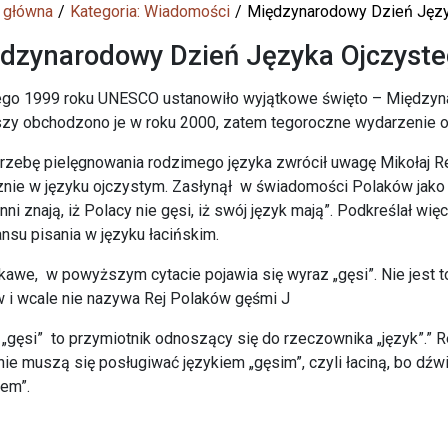
 główna
Kategoria: Wiadomości
Międzynarodowy Dzień Języ
dzynarodowy Dzień Języka Ojczyst
ego 1999 roku UNESCO ustanowiło wyjątkowe święto – Międzyn
zy obchodzono je w roku 2000, zatem tegoroczne wydarzenie o
rzebę pielęgnowania rodzimego języka zwrócił uwagę Mikołaj Re
nie w języku ojczystym. Zasłynął w świadomości Polaków jako a
nni znają, iż Polacy nie gęsi, iż swój język mają”. Podkreślał 
nsu pisania w języku łacińskim.
kawe, w powyższym cytacie pojawia się wyraz „gęsi”. Nie jest 
 i wcale nie nazywa Rej Polaków gęśmi J
„gęsi” to przymiotnik odnoszący się do rzeczownika „język”.” R
nie muszą się posługiwać językiem „gęsim”, czyli łaciną, bo dźwi
em”.