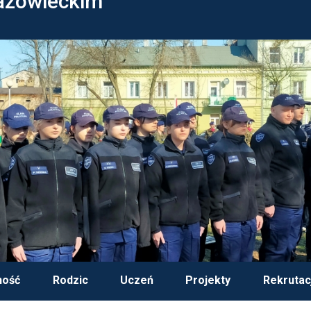
azowieckim
ność
Rodzic
Uczeń
Projekty
Rekrutac