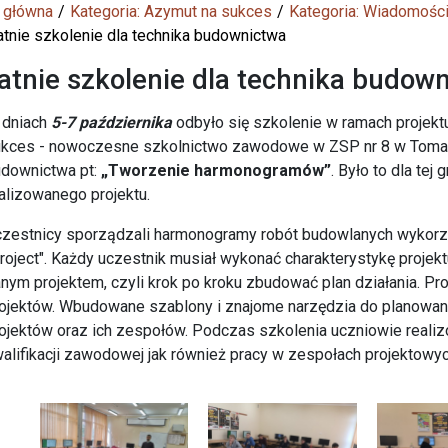
 główna
Kategoria: Azymut na sukces
Kategoria: Wiadomośc
atnie szkolenie dla technika budownictwa
atnie szkolenie dla technika budow
 dniach
5-7 października
odbyło się szkolenie w ramach projekt
kces - nowoczesne szkolnictwo zawodowe w ZSP nr 8 w Tomas
downictwa pt:
„Tworzenie harmonogramów”
. Było to dla tej
alizowanego projektu.
zestnicy sporządzali harmonogramy robót budowlanych wykorz
roject". Każdy uczestnik musiał wykonać charakterystykę projek
nym projektem, czyli krok po kroku zbudować plan działania. 
ojektów. Wbudowane szablony i znajome narzędzia do planowa
ojektów oraz ich zespołów. Podczas szkolenia uczniowie realiz
alifikacji zawodowej jak również pracy w zespołach projektowyc