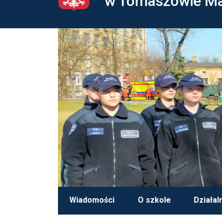
w Tomaszowie M
Wiadomości
O szkole
Działal