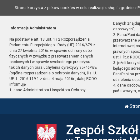
Strona korzysta z plików cookies w celu realizacji usług i zgodnie z
P
Danych znajduj
Informacja Administratora
osobowych”,
2. Pana/Pani d
Na podstawie art. 13 ust. 1 i 2 Rozporządzenia
przetwarzane w
Parlamentu Europejskiego i Rady (UE) 2016/679 z
internetowej o
dnia 27 kwietnia 2016r. w sprawie ochrony osób
prawnych spocz
fizycznych w związku z przetwarzaniem danych
ust.1 lit.c RODO
osobowych i w sprawie swobodnego przepływu
3. jeżeli korzy
takich danych oraz uchylenia dyrektywy 95/46/WE
będącego adres
(ogólne rozporządzenie o ochronie danych), Dz. U.
Pan/Pani na pr
UE. L. 2016.119.1 z dnia 4 maja 2016r., dalej RODO
udzielenia odp
informuję:
4. dane osobo
1. dane Administratora i Inspektora Ochrony
państwowym, or
Stro
Zespół Szkó