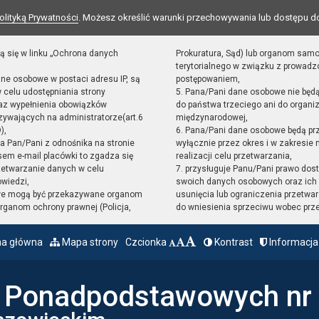
olityką Prywatności
. Możesz określić warunki przechowywania lub dostępu d
ą się w linku „Ochrona danych
Prokuratura, Sąd) lub organom sam
terytorialnego w związku z prowad
ane osobowe w postaci adresu IP, są
postępowaniem,
 celu udostępniania strony
5. Pana/Pani dane osobowe nie będ
raz wypełnienia obowiązków
do państwa trzeciego ani do organiz
ywających na administratorze(art.6
międzynarodowej,
),
6. Pana/Pani dane osobowe będą pr
sta Pan/Pani z odnośnika na stronie
wyłącznie przez okres i w zakresie
em e-mail placówki to zgadza się
realizacji celu przetwarzania,
zetwarzanie danych w celu
7. przysługuje Panu/Pani prawo dost
owiedzi,
swoich danych osobowych oraz ich 
we mogą być przekazywane organom
usunięcia lub ograniczenia przetwar
ganom ochrony prawnej (Policja,
do wniesienia sprzeciwu wobec prz
na główna
Mapa strony
Czcionka
Kontrast
Informacja
ł Ponadpodstawowych nr