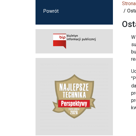
Strona
Ost
Powrót
Ost
W
su
bu
re
Uc
"P
da
pr
pr
kw