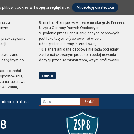
o plików cookies w Twojej przeglądarce.
Akceptuję ciasteczka
orządu
8. ma Pan/Pani prawo wniesienia skargi do Prezesa
zonym
Urzędu Ochrony Danych Osobowych,
9. podanie przez Pana/Panią danych osobowych
ą przekazywane
jest fakultatywne (dobrowolne) w celu
acji
udostępnienia strony internetowej,
10. Pana/Pani dane osobowe nie będą podlegały
zetwarzane
zautomatyzowanym procesom podejmowania
 niezbędnym do
decyzji przez Administratora, w tym profilowaniu.
ępu do treści
zamknij
sprostowania,
zania lub prawo
etwarzania,
 administratora
Fraza
 8