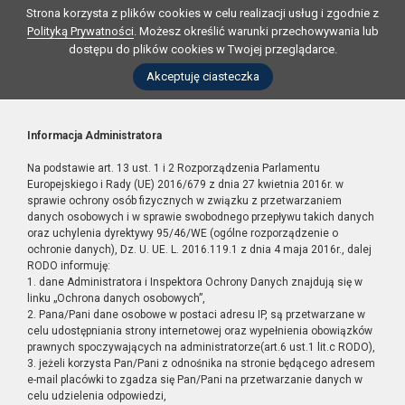
Strona korzysta z plików cookies w celu realizacji usług i zgodnie z
Polityką Prywatności
. Możesz określić warunki przechowywania lub
dostępu do plików cookies w Twojej przeglądarce.
Akceptuję ciasteczka
Informacja Administratora
Na podstawie art. 13 ust. 1 i 2 Rozporządzenia Parlamentu
Europejskiego i Rady (UE) 2016/679 z dnia 27 kwietnia 2016r. w
sprawie ochrony osób fizycznych w związku z przetwarzaniem
danych osobowych i w sprawie swobodnego przepływu takich danych
oraz uchylenia dyrektywy 95/46/WE (ogólne rozporządzenie o
ochronie danych), Dz. U. UE. L. 2016.119.1 z dnia 4 maja 2016r., dalej
RODO informuję:
1. dane Administratora i Inspektora Ochrony Danych znajdują się w
linku „Ochrona danych osobowych”,
2. Pana/Pani dane osobowe w postaci adresu IP, są przetwarzane w
celu udostępniania strony internetowej oraz wypełnienia obowiązków
prawnych spoczywających na administratorze(art.6 ust.1 lit.c RODO),
3. jeżeli korzysta Pan/Pani z odnośnika na stronie będącego adresem
e-mail placówki to zgadza się Pan/Pani na przetwarzanie danych w
celu udzielenia odpowiedzi,