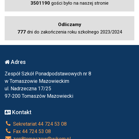
3501190
gości było na naszej stronie
Odliczamy
777
dni do zakończenia roku szkolnego 2023/2024
Adres
Zespół Szkół Ponadpodstawowych nr 8
w Tomaszowie Mazowieckim
ul. Nadrzeczna 17/25
97-200 Tomaszów Mazowiecki
Kontakt
Sekretariat 44 724 53 08
Fax 44 724 53 08
zsp8tomaszow@wikom.pl