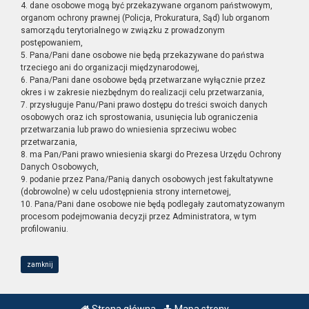
4. dane osobowe mogą być przekazywane organom państwowym,
organom ochrony prawnej (Policja, Prokuratura, Sąd) lub organom
samorządu terytorialnego w związku z prowadzonym
postępowaniem,
5. Pana/Pani dane osobowe nie będą przekazywane do państwa
trzeciego ani do organizacji międzynarodowej,
6. Pana/Pani dane osobowe będą przetwarzane wyłącznie przez
okres i w zakresie niezbędnym do realizacji celu przetwarzania,
7. przysługuje Panu/Pani prawo dostępu do treści swoich danych
osobowych oraz ich sprostowania, usunięcia lub ograniczenia
przetwarzania lub prawo do wniesienia sprzeciwu wobec
przetwarzania,
8. ma Pan/Pani prawo wniesienia skargi do Prezesa Urzędu Ochrony
Danych Osobowych,
9. podanie przez Pana/Panią danych osobowych jest fakultatywne
(dobrowolne) w celu udostępnienia strony internetowej,
10. Pana/Pani dane osobowe nie będą podlegały zautomatyzowanym
procesom podejmowania decyzji przez Administratora, w tym
profilowaniu.
zamknij
Strona główna
Mapa strony