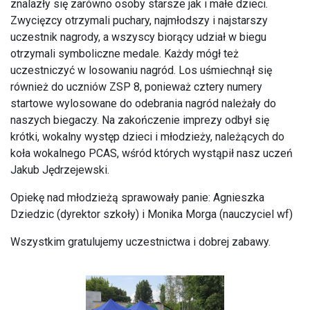
znalazły się zarówno osoby starsze jak i małe dzieci.
Zwycięzcy otrzymali puchary, najmłodszy i najstarszy
uczestnik nagrody, a wszyscy biorący udział w biegu
otrzymali symboliczne medale. Każdy mógł też
uczestniczyć w losowaniu nagród. Los uśmiechnął się
również do uczniów ZSP 8, ponieważ cztery numery
startowe wylosowane do odebrania nagród należały do
naszych biegaczy. Na zakończenie imprezy odbył się
krótki, wokalny występ dzieci i młodzieży, należących do
koła wokalnego PCAS, wśród których wystąpił nasz uczeń
Jakub Jędrzejewski.
Opiekę nad młodzieżą sprawowały panie: Agnieszka
Dziedzic (dyrektor szkoły) i Monika Morga (nauczyciel wf)
Wszystkim gratulujemy uczestnictwa i dobrej zabawy.