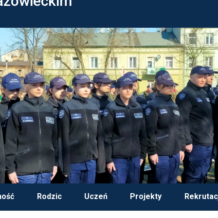
azowieckim
ność
Rodzic
Uczeń
Projekty
Rekrutac