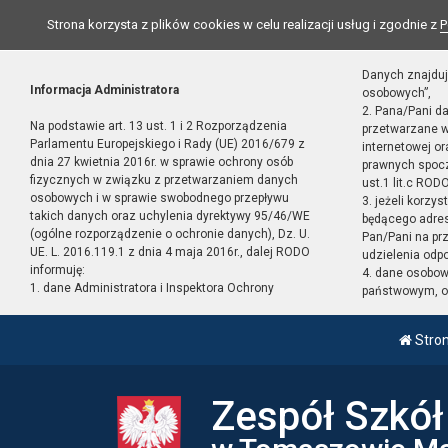
Strona korzysta z plików cookies w celu realizacji usług i zgodnie z
P
Danych znajduj
Informacja Administratora
osobowych”,
2. Pana/Pani d
Na podstawie art. 13 ust. 1 i 2 Rozporządzenia
przetwarzane w
Parlamentu Europejskiego i Rady (UE) 2016/679 z
internetowej o
dnia 27 kwietnia 2016r. w sprawie ochrony osób
prawnych spocz
fizycznych w związku z przetwarzaniem danych
ust.1 lit.c RODO
osobowych i w sprawie swobodnego przepływu
3. jeżeli korzy
takich danych oraz uchylenia dyrektywy 95/46/WE
będącego adres
(ogólne rozporządzenie o ochronie danych), Dz. U.
Pan/Pani na pr
UE. L. 2016.119.1 z dnia 4 maja 2016r., dalej RODO
udzielenia odp
informuję:
4. dane osobo
1. dane Administratora i Inspektora Ochrony
państwowym, or
Stro
Zespół Szkó