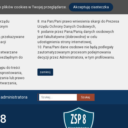
o plików cookies w Twojej przeglądarce.
Akceptuję ciasteczka
orządu
8. ma Pan/Pani prawo wniesienia skargi do Prezesa
zonym
Urzędu Ochrony Danych Osobowych,
9. podanie przez Pana/Panią danych osobowych
ą przekazywane
jest fakultatywne (dobrowolne) w celu
acji
udostępnienia strony internetowej,
10. Pana/Pani dane osobowe nie będą podlegały
zetwarzane
zautomatyzowanym procesom podejmowania
 niezbędnym do
decyzji przez Administratora, w tym profilowaniu.
ępu do treści
zamknij
sprostowania,
zania lub prawo
etwarzania,
 administratora
Fraza
 8