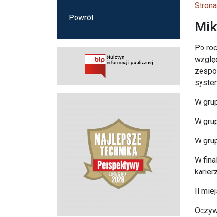
Strona
Powrót
Mik
Po roc
względ
zespoł
system
W grup
W grup
W grup
W fina
karier
II mie
Oczywi