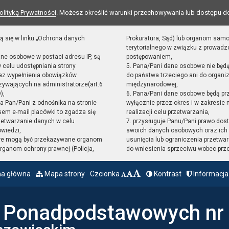
olityką Prywatności
. Możesz określić warunki przechowywania lub dostępu d
ą się w linku „Ochrona danych
Prokuratura, Sąd) lub organom sam
terytorialnego w związku z prowad
ane osobowe w postaci adresu IP, są
postępowaniem,
 celu udostępniania strony
5. Pana/Pani dane osobowe nie będ
raz wypełnienia obowiązków
do państwa trzeciego ani do organiz
ywających na administratorze(art.6
międzynarodowej,
),
6. Pana/Pani dane osobowe będą pr
sta Pan/Pani z odnośnika na stronie
wyłącznie przez okres i w zakresie
em e-mail placówki to zgadza się
realizacji celu przetwarzania,
zetwarzanie danych w celu
7. przysługuje Panu/Pani prawo dost
owiedzi,
swoich danych osobowych oraz ich 
we mogą być przekazywane organom
usunięcia lub ograniczenia przetwar
ganom ochrony prawnej (Policja,
do wniesienia sprzeciwu wobec prz
na główna
Mapa strony
Czcionka
Kontrast
Informacja
ł Ponadpodstawowych nr