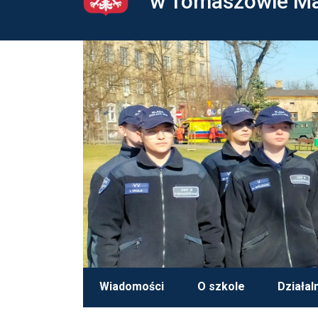
w Tomaszowie M
Wiadomości
O szkole
Działal