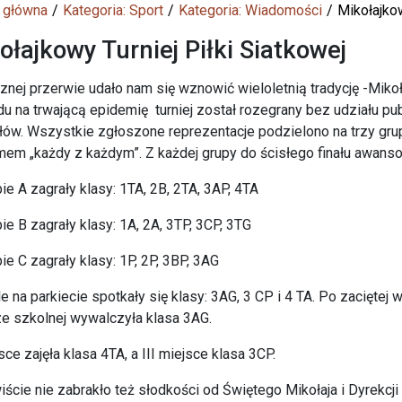
 główna
Kategoria: Sport
Kategoria: Wiadomości
Mikołajkow
ołajkowy Turniej Piłki Siatkowej
znej przerwie udało nam się wznowić wieloletnią tradycję -Mikoła
u na trwającą epidemię turniej został rozegrany bez udziału pub
ów. Wszystkie zgłoszone reprezentacje podzielono na trzy gru
em „każdy z każdym”. Z każdej grupy do ścisłego finału awanso
ie A zagrały klasy: 1TA, 2B, 2TA, 3AP, 4TA
ie B zagrały klasy: 1A, 2A, 3TP, 3CP, 3TG
ie C zagrały klasy: 1P, 2P, 3BP, 3AG
le na parkiecie spotkały się klasy: 3AG, 3 CP i 4 TA. Po zaciętej
ze szkolnej wywalczyła klasa 3AG.
jsce zajęła klasa 4TA, a III miejsce klasa 3CP.
ście nie zabrakło też słodkości od Świętego Mikołaja i Dyrekcji