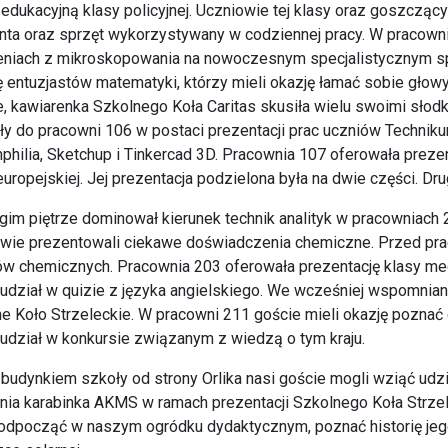
 edukacyjną klasy policyjnej. Uczniowie tej klasy oraz goszcząc
anta oraz sprzęt wykorzystywany w codziennej pracy. W pracowni
niach z mikroskopowania na nowoczesnym specjalistycznym sp
 entuzjastów matematyki, którzy mieli okazję łamać sobie gło
, kawiarenka Szkolnego Koła Caritas skusiła wielu swoimi słod
ły do pracowni 106 w postaci prezentacji prac uczniów Technikum
philia, Sketchup i Tinkercad 3D. Pracownia 107 oferowała preze
europejskiej. Jej prezentacja podzielona była na dwie części. 
gim piętrze dominował kierunek technik analityk w pracowniach 
wie prezentowali ciekawe doświadczenia chemiczne. Przed pra
w chemicznych. Pracownia 203 oferowała prezentację klasy me
udział w quizie z języka angielskiego. We wcześniej wspomnia
e Koło Strzeleckie. W pracowni 211 goście mieli okazję poznać
udział w konkursie związanym z wiedzą o tym kraju.
budynkiem szkoły od strony Orlika nasi goście mogli wziąć udzia
nia karabinka AKMS w ramach prezentacji Szkolnego Koła Strzel
odpocząć w naszym ogródku dydaktycznym, poznać historię jeg