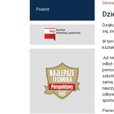
Strona
Powrót
Dzi
Dzięku
się, ż
W tym 
kształ
Już na
odbył 
pomocy
szkoli
samej 
nauczy
odbywa
sporto
Pierws