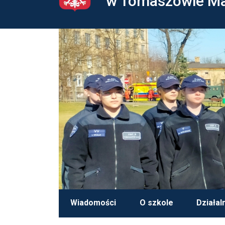
w Tomaszowie M
Wiadomości
O szkole
Działal