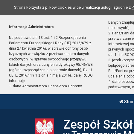
Strona korzysta z plików cookies w celu realizacji usług i zgodnie z
P
Danych znajduj
Informacja Administratora
osobowych”,
2. Pana/Pani d
Na podstawie art. 13 ust. 1 i 2 Rozporządzenia
przetwarzane w
Parlamentu Europejskiego i Rady (UE) 2016/679 z
internetowej o
dnia 27 kwietnia 2016r. w sprawie ochrony osób
prawnych spocz
fizycznych w związku z przetwarzaniem danych
ust.1 lit.c RODO
osobowych i w sprawie swobodnego przepływu
3. jeżeli korzy
takich danych oraz uchylenia dyrektywy 95/46/WE
będącego adres
(ogólne rozporządzenie o ochronie danych), Dz. U.
Pan/Pani na pr
UE. L. 2016.119.1 z dnia 4 maja 2016r., dalej RODO
udzielenia odp
informuję:
4. dane osobo
1. dane Administratora i Inspektora Ochrony
państwowym, or
Stro
Zespół Szkó