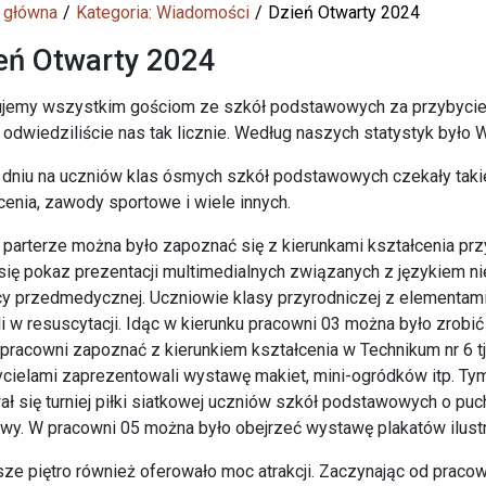
 główna
Kategoria: Wiadomości
Dzień Otwarty 2024
eń Otwarty 2024
jemy wszystkim gościom ze szkół podstawowych za przybycie 
e odwiedziliście nas tak licznie. Według naszych statystyk było 
dniu na uczniów klas ósmych szkół podstawowych czekały takie 
cenia, zawody sportowe i wiele innych.
 parterze można było zapoznać się z kierunkami kształcenia prz
się pokaz prezentacji multimedialnych związanych z językiem n
 przedmedycznej. Uczniowie klasy przyrodniczej z elementam
li w resuscytacji. Idąc w kierunku pracowni 03 można było zrob
pracowni zapoznać z kierunkiem kształcenia w Technikum nr 6 tj.
cielami zaprezentowali wystawę makiet, mini-ogródków itp. T
ł się turniej piłki siatkowej uczniów szkół podstawowych o puch
wy. W pracowni 05 można było obejrzeć wystawę plakatów ilustr
ze piętro również oferowało moc atrakcji. Zaczynając od pracow