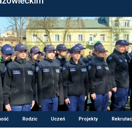
azowieckim
ność
Rodzic
Uczeń
Projekty
Rekrutac