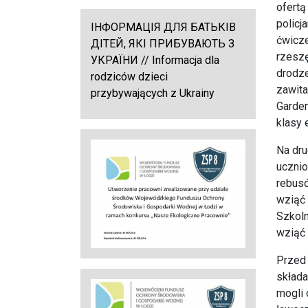
ofertą
policj
ІНФОРМАЦІЯ ДЛЯ БАТЬКІВ
ćwicze
ДІТЕЙ, ЯКІ ПРИБУВАЮТЬ З
rzeszę
УКРАЇНИ // Informacja dla
drodze
rodziców dzieci
zawita
przybywających z Ukrainy
Garden
klasy 
Na dru
ucznio
rebusó
wziąć 
Szkoln
wziąć 
Przed 
składa
mogli 