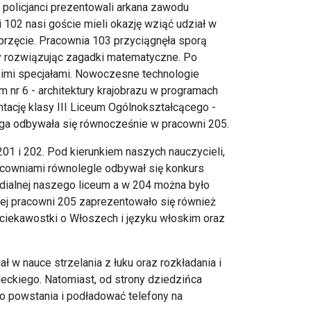
y policjanci prezentowali arkana zawodu
 102 nasi goście mieli okazję wziąć udział w
rzęcie. Pracownia 103 przyciągnęła sporą
wy rozwiązując zagadki matematyczne. Po
kimi specjałami. Nowoczesne technologie
 nr 6 - architektury krajobrazu w programach
ntację klasy III Liceum Ogólnokształcącego -
Druga odbywała się równocześnie w pracowni 205.
201 i 202. Pod kierunkiem naszych nauczycieli,
cowniami równolegle odbywał się konkurs
dialnej naszego liceum a w 204 można było
nej pracowni 205 zaprezentowało się również
 ciekawostki o Włoszech i języku włoskim oraz
ł w nauce strzelania z łuku oraz rozkładania i
eckiego. Natomiast, od strony dziedzińca
o powstania i podładować telefony na