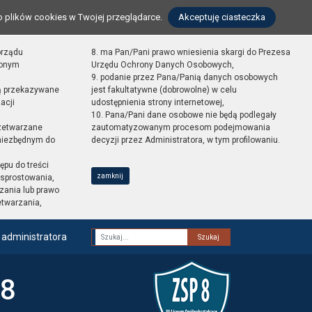
o plików cookies w Twojej przeglądarce.
Akceptuję ciasteczka
orządu
8. ma Pan/Pani prawo wniesienia skargi do Prezesa
zonym
Urzędu Ochrony Danych Osobowych,
9. podanie przez Pana/Panią danych osobowych
ą przekazywane
jest fakultatywne (dobrowolne) w celu
acji
udostępnienia strony internetowej,
10. Pana/Pani dane osobowe nie będą podlegały
zetwarzane
zautomatyzowanym procesom podejmowania
 niezbędnym do
decyzji przez Administratora, w tym profilowaniu.
ępu do treści
zamknij
sprostowania,
zania lub prawo
etwarzania,
 administratora
Fraza
 8