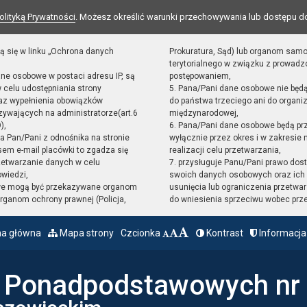
olityką Prywatności
. Możesz określić warunki przechowywania lub dostępu d
ą się w linku „Ochrona danych
Prokuratura, Sąd) lub organom sam
terytorialnego w związku z prowad
ane osobowe w postaci adresu IP, są
postępowaniem,
 celu udostępniania strony
5. Pana/Pani dane osobowe nie będ
raz wypełnienia obowiązków
do państwa trzeciego ani do organiz
ywających na administratorze(art.6
międzynarodowej,
),
6. Pana/Pani dane osobowe będą pr
sta Pan/Pani z odnośnika na stronie
wyłącznie przez okres i w zakresie
em e-mail placówki to zgadza się
realizacji celu przetwarzania,
zetwarzanie danych w celu
7. przysługuje Panu/Pani prawo dost
owiedzi,
swoich danych osobowych oraz ich 
we mogą być przekazywane organom
usunięcia lub ograniczenia przetwar
ganom ochrony prawnej (Policja,
do wniesienia sprzeciwu wobec prz
na główna
Mapa strony
Czcionka
Kontrast
Informacja
ł Ponadpodstawowych nr