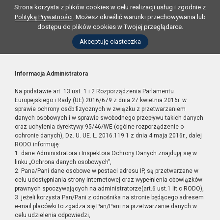
Strona korzysta z plików cookies w celu realizacji usług i zgodnie z
Polityką Prywatności
. Możesz określić warunki przechowywania lub
dostępu do plików cookies w Twojej przeglądarce.
Akceptuję ciasteczka
Informacja Administratora
Na podstawie art. 13 ust. 1 i 2 Rozporządzenia Parlamentu
Europejskiego i Rady (UE) 2016/679 z dnia 27 kwietnia 2016r. w
sprawie ochrony osób fizycznych w związku z przetwarzaniem
danych osobowych i w sprawie swobodnego przepływu takich danych
oraz uchylenia dyrektywy 95/46/WE (ogólne rozporządzenie o
ochronie danych), Dz. U. UE. L. 2016.119.1 z dnia 4 maja 2016r., dalej
RODO informuję:
1. dane Administratora i Inspektora Ochrony Danych znajdują się w
linku „Ochrona danych osobowych”,
2. Pana/Pani dane osobowe w postaci adresu IP, są przetwarzane w
celu udostępniania strony internetowej oraz wypełnienia obowiązków
prawnych spoczywających na administratorze(art.6 ust.1 lit.c RODO),
3. jeżeli korzysta Pan/Pani z odnośnika na stronie będącego adresem
e-mail placówki to zgadza się Pan/Pani na przetwarzanie danych w
celu udzielenia odpowiedzi,