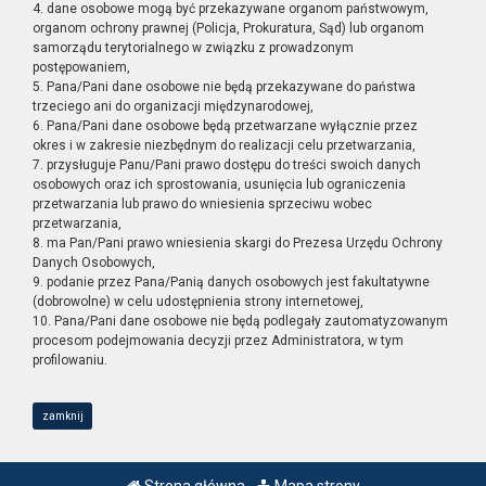
4. dane osobowe mogą być przekazywane organom państwowym,
organom ochrony prawnej (Policja, Prokuratura, Sąd) lub organom
samorządu terytorialnego w związku z prowadzonym
postępowaniem,
5. Pana/Pani dane osobowe nie będą przekazywane do państwa
trzeciego ani do organizacji międzynarodowej,
6. Pana/Pani dane osobowe będą przetwarzane wyłącznie przez
okres i w zakresie niezbędnym do realizacji celu przetwarzania,
7. przysługuje Panu/Pani prawo dostępu do treści swoich danych
osobowych oraz ich sprostowania, usunięcia lub ograniczenia
przetwarzania lub prawo do wniesienia sprzeciwu wobec
przetwarzania,
8. ma Pan/Pani prawo wniesienia skargi do Prezesa Urzędu Ochrony
Danych Osobowych,
9. podanie przez Pana/Panią danych osobowych jest fakultatywne
(dobrowolne) w celu udostępnienia strony internetowej,
10. Pana/Pani dane osobowe nie będą podlegały zautomatyzowanym
procesom podejmowania decyzji przez Administratora, w tym
profilowaniu.
zamknij
Strona główna
Mapa strony