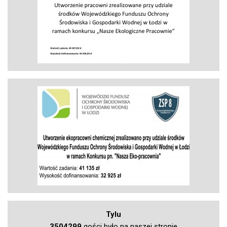
Tylu
3504299
gości było na naszej stronie