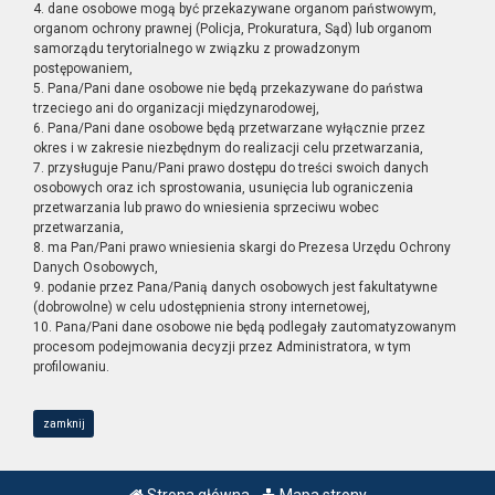
4. dane osobowe mogą być przekazywane organom państwowym,
organom ochrony prawnej (Policja, Prokuratura, Sąd) lub organom
samorządu terytorialnego w związku z prowadzonym
postępowaniem,
5. Pana/Pani dane osobowe nie będą przekazywane do państwa
trzeciego ani do organizacji międzynarodowej,
6. Pana/Pani dane osobowe będą przetwarzane wyłącznie przez
okres i w zakresie niezbędnym do realizacji celu przetwarzania,
7. przysługuje Panu/Pani prawo dostępu do treści swoich danych
osobowych oraz ich sprostowania, usunięcia lub ograniczenia
przetwarzania lub prawo do wniesienia sprzeciwu wobec
przetwarzania,
8. ma Pan/Pani prawo wniesienia skargi do Prezesa Urzędu Ochrony
Danych Osobowych,
9. podanie przez Pana/Panią danych osobowych jest fakultatywne
(dobrowolne) w celu udostępnienia strony internetowej,
10. Pana/Pani dane osobowe nie będą podlegały zautomatyzowanym
procesom podejmowania decyzji przez Administratora, w tym
profilowaniu.
zamknij
Strona główna
Mapa strony