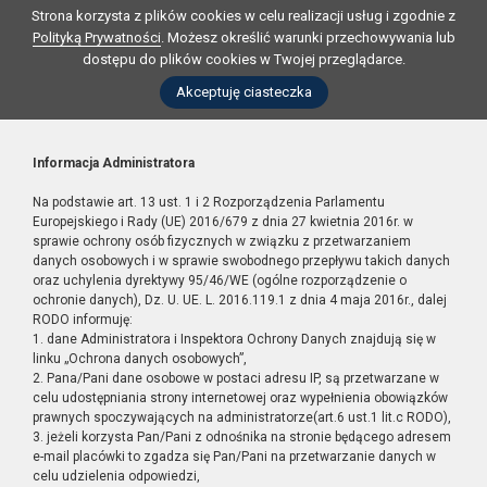
Strona korzysta z plików cookies w celu realizacji usług i zgodnie z
Polityką Prywatności
. Możesz określić warunki przechowywania lub
dostępu do plików cookies w Twojej przeglądarce.
Akceptuję ciasteczka
Informacja Administratora
Na podstawie art. 13 ust. 1 i 2 Rozporządzenia Parlamentu
Europejskiego i Rady (UE) 2016/679 z dnia 27 kwietnia 2016r. w
sprawie ochrony osób fizycznych w związku z przetwarzaniem
danych osobowych i w sprawie swobodnego przepływu takich danych
oraz uchylenia dyrektywy 95/46/WE (ogólne rozporządzenie o
ochronie danych), Dz. U. UE. L. 2016.119.1 z dnia 4 maja 2016r., dalej
RODO informuję:
1. dane Administratora i Inspektora Ochrony Danych znajdują się w
linku „Ochrona danych osobowych”,
2. Pana/Pani dane osobowe w postaci adresu IP, są przetwarzane w
celu udostępniania strony internetowej oraz wypełnienia obowiązków
prawnych spoczywających na administratorze(art.6 ust.1 lit.c RODO),
3. jeżeli korzysta Pan/Pani z odnośnika na stronie będącego adresem
e-mail placówki to zgadza się Pan/Pani na przetwarzanie danych w
celu udzielenia odpowiedzi,