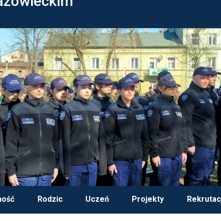
azowieckim
ność
Rodzic
Uczeń
Projekty
Rekrutac