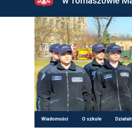
w Tomaszowie M
Wiadomości
O szkole
Działal