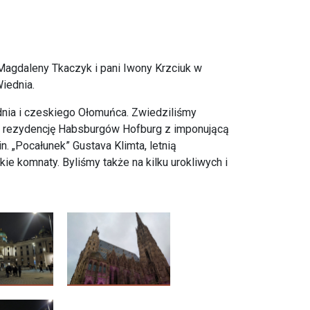
 Magdaleny Tkaczyk i pani Iwony Krzciuk w
iednia.
nia i czeskiego Ołomuńca. Zwiedziliśmy
ana, rezydencję Habsburgów Hofburg z imponującą
n. „Pocałunek” Gustava Klimta, letnią
 komnaty. Byliśmy także na kilku urokliwych i