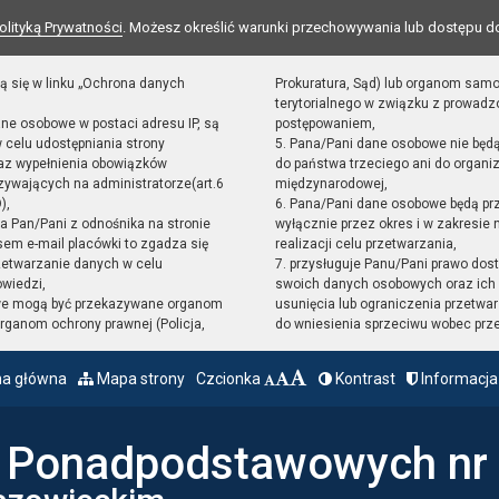
olityką Prywatności
. Możesz określić warunki przechowywania lub dostępu d
ą się w linku „Ochrona danych
Prokuratura, Sąd) lub organom sam
terytorialnego w związku z prowad
ane osobowe w postaci adresu IP, są
postępowaniem,
 celu udostępniania strony
5. Pana/Pani dane osobowe nie będ
raz wypełnienia obowiązków
do państwa trzeciego ani do organiz
ywających na administratorze(art.6
międzynarodowej,
),
6. Pana/Pani dane osobowe będą pr
sta Pan/Pani z odnośnika na stronie
wyłącznie przez okres i w zakresie
em e-mail placówki to zgadza się
realizacji celu przetwarzania,
zetwarzanie danych w celu
7. przysługuje Panu/Pani prawo dost
owiedzi,
swoich danych osobowych oraz ich 
we mogą być przekazywane organom
usunięcia lub ograniczenia przetwar
ganom ochrony prawnej (Policja,
do wniesienia sprzeciwu wobec prz
na główna
Mapa strony
Czcionka
Kontrast
Informacja
ł Ponadpodstawowych nr