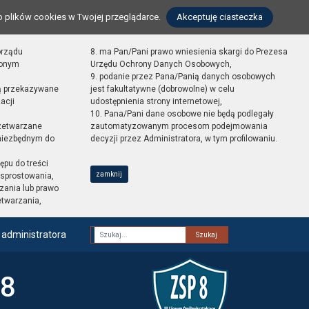
o plików cookies w Twojej przeglądarce.
Akceptuję ciasteczka
orządu
8. ma Pan/Pani prawo wniesienia skargi do Prezesa
zonym
Urzędu Ochrony Danych Osobowych,
9. podanie przez Pana/Panią danych osobowych
ą przekazywane
jest fakultatywne (dobrowolne) w celu
acji
udostępnienia strony internetowej,
10. Pana/Pani dane osobowe nie będą podlegały
zetwarzane
zautomatyzowanym procesom podejmowania
 niezbędnym do
decyzji przez Administratora, w tym profilowaniu.
ępu do treści
zamknij
sprostowania,
zania lub prawo
etwarzania,
 administratora
Fraza
 8