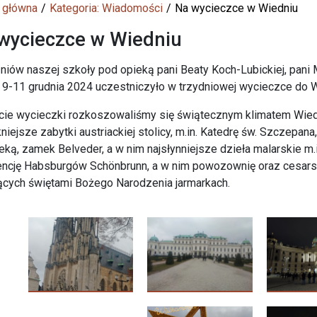
 główna
Kategoria: Wiadomości
Na wycieczce w Wiedniu
wycieczce w Wiedniu
niów naszej szkoły pod opieką pani Beaty Koch-Lubickiej, pani
 9-11 grudnia 2024 uczestniczyło w trzydniowej wycieczce do W
cie wycieczki rozkoszowaliśmy się świątecznym klimatem Wied
kniejsze zabytki austriackiej stolicy, m.in. Katedrę św. Szczep
teką, zamek Belveder, a w nim najsłynniejsze dzieła malarskie m.i
ncję Habsburgów Schönbrunn, a w nim powozownię oraz cesarskie
cych świętami Bożego Narodzenia jarmarkach.