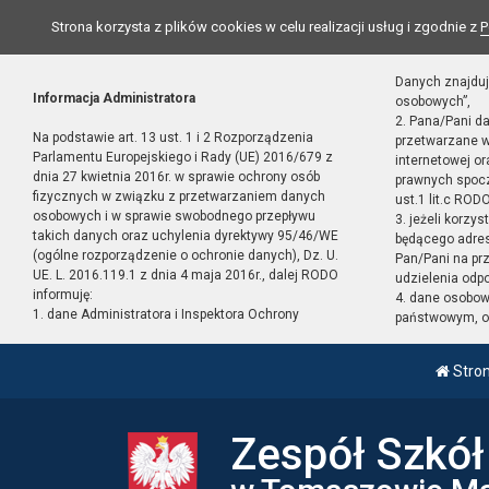
Strona korzysta z plików cookies w celu realizacji usług i zgodnie z
P
Danych znajduj
Informacja Administratora
osobowych”,
2. Pana/Pani d
Na podstawie art. 13 ust. 1 i 2 Rozporządzenia
przetwarzane w
Parlamentu Europejskiego i Rady (UE) 2016/679 z
internetowej o
dnia 27 kwietnia 2016r. w sprawie ochrony osób
prawnych spocz
fizycznych w związku z przetwarzaniem danych
ust.1 lit.c RODO
osobowych i w sprawie swobodnego przepływu
3. jeżeli korzy
takich danych oraz uchylenia dyrektywy 95/46/WE
będącego adres
(ogólne rozporządzenie o ochronie danych), Dz. U.
Pan/Pani na pr
UE. L. 2016.119.1 z dnia 4 maja 2016r., dalej RODO
udzielenia odp
informuję:
4. dane osobo
1. dane Administratora i Inspektora Ochrony
państwowym, or
Stro
Zespół Szkó