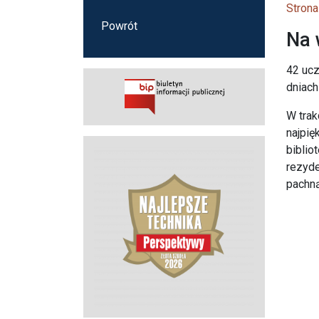
Strona
Powrót
Na 
42 ucz
dniach
W trak
najpię
biblio
rezyde
pachną