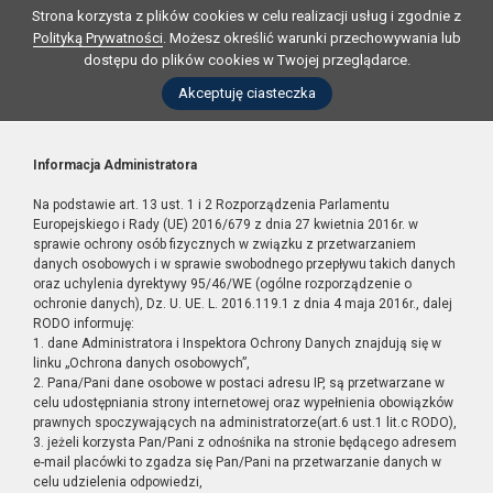
Strona korzysta z plików cookies w celu realizacji usług i zgodnie z
Polityką Prywatności
. Możesz określić warunki przechowywania lub
dostępu do plików cookies w Twojej przeglądarce.
Akceptuję ciasteczka
Informacja Administratora
Na podstawie art. 13 ust. 1 i 2 Rozporządzenia Parlamentu
Europejskiego i Rady (UE) 2016/679 z dnia 27 kwietnia 2016r. w
sprawie ochrony osób fizycznych w związku z przetwarzaniem
danych osobowych i w sprawie swobodnego przepływu takich danych
oraz uchylenia dyrektywy 95/46/WE (ogólne rozporządzenie o
ochronie danych), Dz. U. UE. L. 2016.119.1 z dnia 4 maja 2016r., dalej
RODO informuję:
1. dane Administratora i Inspektora Ochrony Danych znajdują się w
linku „Ochrona danych osobowych”,
2. Pana/Pani dane osobowe w postaci adresu IP, są przetwarzane w
celu udostępniania strony internetowej oraz wypełnienia obowiązków
prawnych spoczywających na administratorze(art.6 ust.1 lit.c RODO),
3. jeżeli korzysta Pan/Pani z odnośnika na stronie będącego adresem
e-mail placówki to zgadza się Pan/Pani na przetwarzanie danych w
celu udzielenia odpowiedzi,