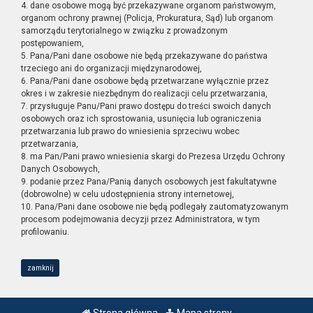
4. dane osobowe mogą być przekazywane organom państwowym,
organom ochrony prawnej (Policja, Prokuratura, Sąd) lub organom
samorządu terytorialnego w związku z prowadzonym
postępowaniem,
5. Pana/Pani dane osobowe nie będą przekazywane do państwa
trzeciego ani do organizacji międzynarodowej,
6. Pana/Pani dane osobowe będą przetwarzane wyłącznie przez
okres i w zakresie niezbędnym do realizacji celu przetwarzania,
7. przysługuje Panu/Pani prawo dostępu do treści swoich danych
osobowych oraz ich sprostowania, usunięcia lub ograniczenia
przetwarzania lub prawo do wniesienia sprzeciwu wobec
przetwarzania,
8. ma Pan/Pani prawo wniesienia skargi do Prezesa Urzędu Ochrony
Danych Osobowych,
9. podanie przez Pana/Panią danych osobowych jest fakultatywne
(dobrowolne) w celu udostępnienia strony internetowej,
10. Pana/Pani dane osobowe nie będą podlegały zautomatyzowanym
procesom podejmowania decyzji przez Administratora, w tym
profilowaniu.
zamknij
Strona główna
Mapa strony