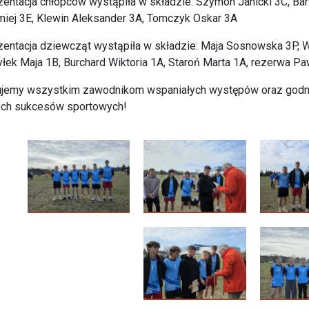
entacja chłopców wystąpiła w składzie: Szymon Janicki 3C, Bart
miej 3E, Klewin Aleksander 3A, Tomczyk Oskar 3A
entacja dziewcząt wystąpiła w składzie: Maja Sosnowska 3P, W
łek Maja 1B, Burchard Wiktoria 1A, Staroń Marta 1A, rezerwa Pa
lujemy wszystkim zawodnikom wspaniałych występów oraz godn
ych sukcesów sportowych!