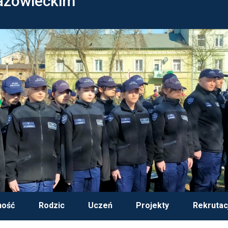
azowieckim
ność
Rodzic
Uczeń
Projekty
Rekrutac