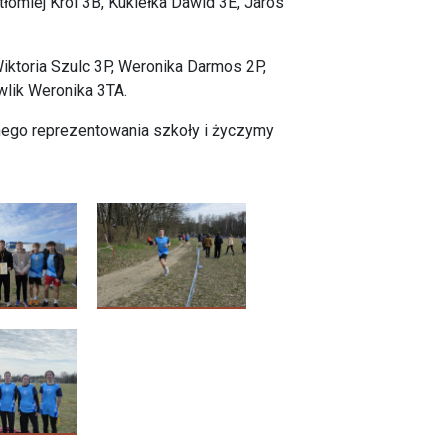
łomiej Król 3B, Kukiełka Dawid 3E, Jaros
iktoria Szulc 3P, Weronika Darmos 2P,
wlik Weronika 3TA.
ego reprezentowania szkoły i życzymy