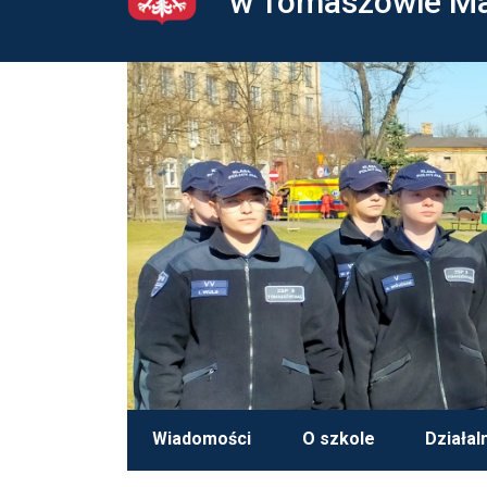
w Tomaszowie M
Wiadomości
O szkole
Działal