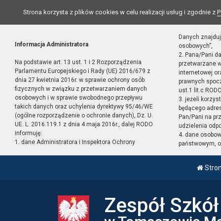
Strona korzysta z plików cookies w celu realizacji usług i zgodnie z
P
Danych znajduj
Informacja Administratora
osobowych”,
2. Pana/Pani d
Na podstawie art. 13 ust. 1 i 2 Rozporządzenia
przetwarzane w
Parlamentu Europejskiego i Rady (UE) 2016/679 z
internetowej o
dnia 27 kwietnia 2016r. w sprawie ochrony osób
prawnych spocz
fizycznych w związku z przetwarzaniem danych
ust.1 lit.c RODO
osobowych i w sprawie swobodnego przepływu
3. jeżeli korzy
takich danych oraz uchylenia dyrektywy 95/46/WE
będącego adres
(ogólne rozporządzenie o ochronie danych), Dz. U.
Pan/Pani na pr
UE. L. 2016.119.1 z dnia 4 maja 2016r., dalej RODO
udzielenia odp
informuję:
4. dane osobo
1. dane Administratora i Inspektora Ochrony
państwowym, or
Stro
Zespół Szkó