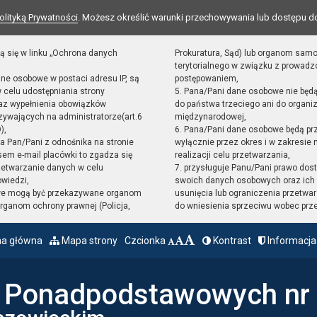
olityką Prywatności
. Możesz określić warunki przechowywania lub dostępu d
ą się w linku „Ochrona danych
Prokuratura, Sąd) lub organom sam
terytorialnego w związku z prowad
ane osobowe w postaci adresu IP, są
postępowaniem,
 celu udostępniania strony
5. Pana/Pani dane osobowe nie będ
raz wypełnienia obowiązków
do państwa trzeciego ani do organiz
ywających na administratorze(art.6
międzynarodowej,
),
6. Pana/Pani dane osobowe będą pr
sta Pan/Pani z odnośnika na stronie
wyłącznie przez okres i w zakresie
em e-mail placówki to zgadza się
realizacji celu przetwarzania,
zetwarzanie danych w celu
7. przysługuje Panu/Pani prawo dost
owiedzi,
swoich danych osobowych oraz ich 
we mogą być przekazywane organom
usunięcia lub ograniczenia przetwar
ganom ochrony prawnej (Policja,
do wniesienia sprzeciwu wobec prz
na główna
Mapa strony
Czcionka
Kontrast
Informacja
ł Ponadpodstawowych nr