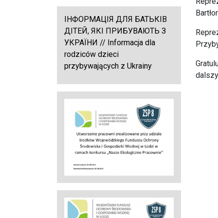
Reprez
Bartło
ІНФОРМАЦІЯ ДЛЯ БАТЬКІВ
ДІТЕЙ, ЯКІ ПРИБУВАЮТЬ З
Reprez
УКРАЇНИ // Informacja dla
Przyby
rodziców dzieci
Gratu
przybywających z Ukrainy
dalsz