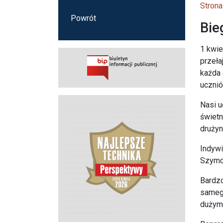
Strona
Powrót
Bie
1 kwie
przeła
każda 
ucznió
Nasi u
świetn
drużyn
Indyw
Szymon
Bardzo
samego
dużym