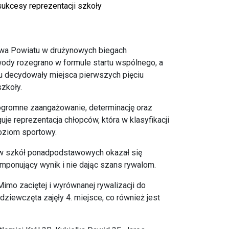
ukcesy reprezentacji szkoły
stwa Powiatu w drużynowych biegach
awody rozegrano w formule startu wspólnego, a
u decydowały miejsca pierwszych pięciu
szkoły.
 ogromne zaangażowanie, determinację oraz
e reprezentacja chłopców, która w klasyfikacji
oziom sportowy.
ów szkół ponadpodstawowych okazał się
 imponujący wynik i nie dając szans rywalom.
imo zaciętej i wyrównanej rywalizacji do
ziewczęta zajęły 4. miejsce, co również jest