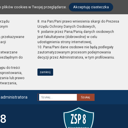
o plików cookies w Twojej przeglądarce.
Akceptuję ciasteczka
orządu
8. ma Pan/Pani prawo wniesienia skargi do Prezesa
zonym
Urzędu Ochrony Danych Osobowych,
9. podanie przez Pana/Panią danych osobowych
ą przekazywane
jest fakultatywne (dobrowolne) w celu
acji
udostępnienia strony internetowej,
10. Pana/Pani dane osobowe nie będą podlegały
zetwarzane
zautomatyzowanym procesom podejmowania
 niezbędnym do
decyzji przez Administratora, w tym profilowaniu.
ępu do treści
zamknij
sprostowania,
zania lub prawo
etwarzania,
 administratora
Fraza
 8