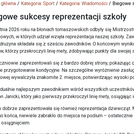
 główna
Kategoria: Sport
Kategoria: Wiadomości
Biegowe s
gowe sukcesy reprezentacji szkoły
tnia 2026 roku na błoniach tomaszowskich odbyły się Mistrzo
jowych, w których udział wzięła reprezentacja naszej szkoły. Z
drużyna składała się z sześciu zawodników. O końcowym wynik
w, którzy przekroczyli linię mety, zdobywając punkty dla swojej 
czniowie zaprezentowali się z bardzo dobrej strony, pokazując
e przygotowanie kondycyjne. Na szczególne wyróżnienie zasługuj
owej wywalczyła znakomite 2. miejsce, potwierdzając wysoki p
idualnie najlepszym zawodnikiem wśród wszystkich uczestnik
 Janicki, który jako pierwszy przekroczył linię mety, osiągając
 dobrze zaprezentowała się również reprezentacja dziewcząt. M
 końca, niewiele zabrakło do miejsca na podium – ostatecznie d
 osiągnięciem.