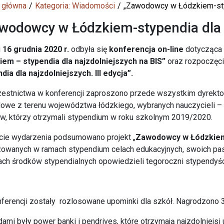
 główna
Kategoria: Wiadomości
„Zawodowcy w Łódzkiem-styp
wodowcy w Łódzkiem-stypendia dla 
u
16 grudnia 2020 r.
odbyła się
konferencja on-line
dotycząca 
iem – stypendia dla najzdolniejszych na BIS”
oraz rozpoczęcia
dia dla najzdolniejszych. III edycja”.
estnictwa w konferencji zaproszono przede wszystkim dyrekt
owe z terenu województwa łódzkiego, wybranych nauczycieli –
w, którzy otrzymali stypendium w roku szkolnym 2019/2020.
cie wydarzenia podsumowano projekt „
Zawodowcy w Łódzkiem –
zowanych w ramach stypendium celach edukacyjnych, swoich pas
ch środków stypendialnych opowiedzieli tegoroczni stypendyśc
ferencji zostały rozlosowane upominki dla szkół. Nagrodzono 3 
ami były power banki i pendrives, które otrzymają najzdolniejsi