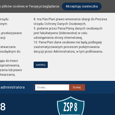
o plików cookies w Twojej przeglądarce.
Akceptuję ciasteczka
orządu
8. ma Pan/Pani prawo wniesienia skargi do Prezesa
zonym
Urzędu Ochrony Danych Osobowych,
9. podanie przez Pana/Panią danych osobowych
ą przekazywane
jest fakultatywne (dobrowolne) w celu
acji
udostępnienia strony internetowej,
10. Pana/Pani dane osobowe nie będą podlegały
zetwarzane
zautomatyzowanym procesom podejmowania
 niezbędnym do
decyzji przez Administratora, w tym profilowaniu.
ępu do treści
zamknij
sprostowania,
zania lub prawo
etwarzania,
 administratora
Fraza
 8