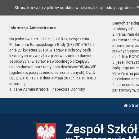
Strona korzysta z plików cookies w celu realizacji usług i zgodnie z
P
Danych znajduj
Informacja Administratora
osobowych”,
2. Pana/Pani d
Na podstawie art. 13 ust. 1 i 2 Rozporządzenia
przetwarzane w
Parlamentu Europejskiego i Rady (UE) 2016/679 z
internetowej o
dnia 27 kwietnia 2016r. w sprawie ochrony osób
prawnych spocz
fizycznych w związku z przetwarzaniem danych
ust.1 lit.c RODO
osobowych i w sprawie swobodnego przepływu
3. jeżeli korzy
takich danych oraz uchylenia dyrektywy 95/46/WE
będącego adres
(ogólne rozporządzenie o ochronie danych), Dz. U.
Pan/Pani na pr
UE. L. 2016.119.1 z dnia 4 maja 2016r., dalej RODO
udzielenia odp
informuję:
4. dane osobo
1. dane Administratora i Inspektora Ochrony
państwowym, or
Stro
Zespół Szkó