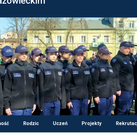
azowieckim
ność
Rodzic
Uczeń
Projekty
Rekrutac