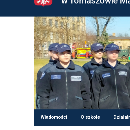
w Tomaszowie M
Wiadomości
O szkole
Działal