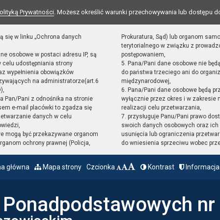
olityką Prywatności
. Możesz określić warunki przechowywania lub dostępu d
ą się w linku „Ochrona danych
Prokuratura, Sąd) lub organom sam
terytorialnego w związku z prowad
ane osobowe w postaci adresu IP, są
postępowaniem,
 celu udostępniania strony
5. Pana/Pani dane osobowe nie będ
raz wypełnienia obowiązków
do państwa trzeciego ani do organiz
ywających na administratorze(art.6
międzynarodowej,
),
6. Pana/Pani dane osobowe będą pr
sta Pan/Pani z odnośnika na stronie
wyłącznie przez okres i w zakresie
em e-mail placówki to zgadza się
realizacji celu przetwarzania,
zetwarzanie danych w celu
7. przysługuje Panu/Pani prawo dost
owiedzi,
swoich danych osobowych oraz ich 
we mogą być przekazywane organom
usunięcia lub ograniczenia przetwar
ganom ochrony prawnej (Policja,
do wniesienia sprzeciwu wobec prz
na główna
Mapa strony
Czcionka
Kontrast
Informacja
ł Ponadpodstawowych nr