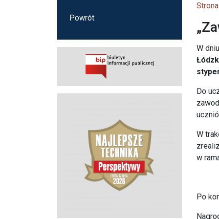
Strona
Powrót
„Za
W dni
Łódzk
stypen
Do ucz
zawod
ucznió
W trak
zreali
w rama
Po kon
Nagrod