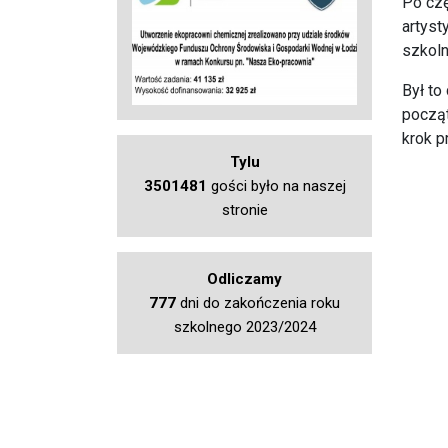
Po czę
artyst
szkoln
Był to
począt
krok p
Tylu
3501481
gości było na naszej
stronie
Odliczamy
777
dni do zakończenia roku
szkolnego 2023/2024