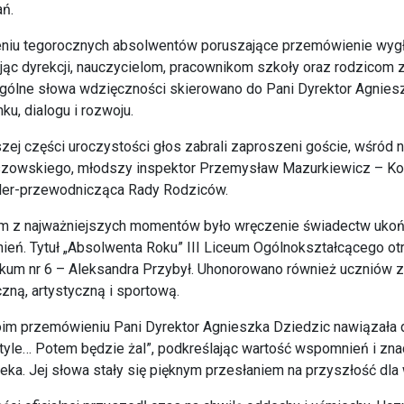
ń.
niu tegorocznych absolwentów poruszające przemówienie wygłos
jąc dyrekcji, nauczycielom, pracownikom szkoły oraz rodzicom z
ólne słowa wdzięczności skierowano do Pani Dyrektor Agnieszk
ku, dialogu i rozwoju.
zej części uroczystości głos zabrali zaproszeni goście, wśród 
zowskiego, młodszy inspektor Przemysław Mazurkiewicz – Kom
ler-przewodnicząca Rady Rodziców.
 z najważniejszych momentów było wręczenie świadectw ukończ
ień. Tytuł „Absolwenta Roku” III Liceum Ogólnokształcącego ot
kum nr 6 – Aleksandra Przybył. Uhonorowano również uczniów za
zną, artystyczną i sportową.
m przemówieniu Pani Dyrektor Agnieszka Dziedzic nawiązała do
tyle… Potem będzie żal”, podkreślając wartość wspomnień i zna
eka. Jej słowa stały się pięknym przesłaniem na przyszłość dl