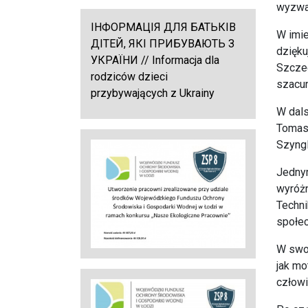
wyzwa
ІНФОРМАЦІЯ ДЛЯ БАТЬКІВ
W imie
ДІТЕЙ, ЯКІ ПРИБУВАЮТЬ З
dzięku
УКРАЇНИ // Informacja dla
Szczeg
rodziców dzieci
szacun
przybywających z Ukrainy
W dals
Tomas
Szyng
Jednym
wyróżn
Techni
społec
W swoi
jak mo
człowi