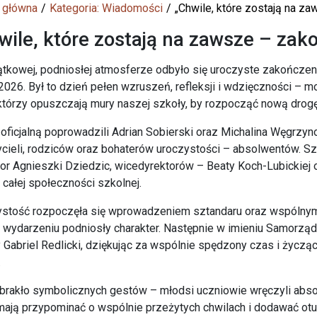
 główna
Kategoria: Wiadomości
„Chwile, które zostają na z
wile, które zostają na zawsze – zak
tkowej, podniosłej atmosferze odbyło się uroczyste zakończen
026. Był to dzień pełen wzruszeń, refleksji i wdzięczności –
 którzy opuszczają mury naszej szkoły, by rozpocząć nową drogę
oficjalną poprowadzili Adrian Sobierski oraz Michalina Węgrzy
cieli, rodziców oraz bohaterów uroczystości – absolwentów. S
or Agnieszki Dziedzic, wicedyrektorów – Beaty Koch-Lubickiej 
i całej społeczności szkolnej.
ystość rozpoczęła się wprowadzeniem sztandaru oraz wspóln
 wydarzeniu podniosły charakter. Następnie w imieniu Samorz
 Gabriel Redlicki, dziękując za wspólnie spędzony czas i życzą
.
brakło symbolicznych gestów – młodsi uczniowie wręczyli abs
mają przypominać o wspólnie przeżytych chwilach i dodawać o