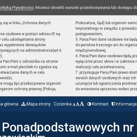
olityką Prywatności
. Możesz określić warunki przechowywania lub dostępu d
ą się w linku „Ochrona danych
Prokuratura, Sąd) lub organom sam
terytorialnego w związku z prowad
ane osobowe w postaci adresu IP, są
postępowaniem,
 celu udostępniania strony
5. Pana/Pani dane osobowe nie będ
raz wypełnienia obowiązków
do państwa trzeciego ani do organiz
ywających na administratorze(art.6
międzynarodowej,
),
6. Pana/Pani dane osobowe będą pr
sta Pan/Pani z odnośnika na stronie
wyłącznie przez okres i w zakresie
em e-mail placówki to zgadza się
realizacji celu przetwarzania,
zetwarzanie danych w celu
7. przysługuje Panu/Pani prawo dost
owiedzi,
swoich danych osobowych oraz ich 
we mogą być przekazywane organom
usunięcia lub ograniczenia przetwar
ganom ochrony prawnej (Policja,
do wniesienia sprzeciwu wobec prz
na główna
Mapa strony
Czcionka
Kontrast
Informacja
ł Ponadpodstawowych nr