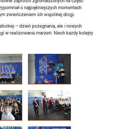
zniowie zaprosili zgromadzonych na część
rzypomniał o najpiękniejszych momentach
nym zwieńczeniem ich wspólnej drogi.
szkolnej – dzień pożegnania, ale i nowych
 w realizowaniu marzeń. Niech każdy kolejny