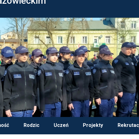
azowieckim
ność
Rodzic
Uczeń
Projekty
Rekrutac