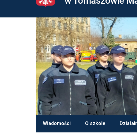
w Tomaszowie M
Wiadomości
O szkole
Działal