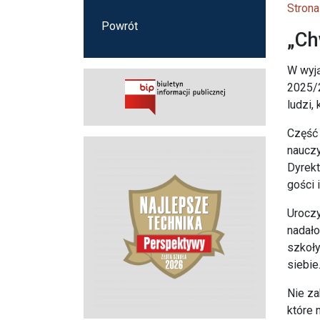
Strona
Powrót
„Ch
W wyją
2025/2
ludzi,
Część 
nauczy
Dyrekt
gości 
Urocz
nadało
szkoły
siebie
Nie za
które 