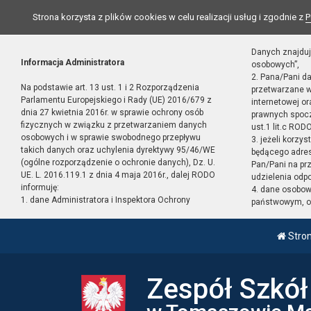
Strona korzysta z plików cookies w celu realizacji usług i zgodnie z
P
Danych znajduj
Informacja Administratora
osobowych”,
2. Pana/Pani d
Na podstawie art. 13 ust. 1 i 2 Rozporządzenia
przetwarzane w
Parlamentu Europejskiego i Rady (UE) 2016/679 z
internetowej o
dnia 27 kwietnia 2016r. w sprawie ochrony osób
prawnych spocz
fizycznych w związku z przetwarzaniem danych
ust.1 lit.c RODO
osobowych i w sprawie swobodnego przepływu
3. jeżeli korzy
takich danych oraz uchylenia dyrektywy 95/46/WE
będącego adres
(ogólne rozporządzenie o ochronie danych), Dz. U.
Pan/Pani na pr
UE. L. 2016.119.1 z dnia 4 maja 2016r., dalej RODO
udzielenia odp
informuję:
4. dane osobo
1. dane Administratora i Inspektora Ochrony
państwowym, or
Stro
Zespół Szkó