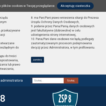
o plików cookies w Twojej przeglądarce.
Akceptuję ciasteczka
orządu
8. ma Pan/Pani prawo wniesienia skargi do Prezesa
zonym
Urzędu Ochrony Danych Osobowych,
9. podanie przez Pana/Panią danych osobowych
ą przekazywane
jest fakultatywne (dobrowolne) w celu
acji
udostępnienia strony internetowej,
10. Pana/Pani dane osobowe nie będą podlegały
zetwarzane
zautomatyzowanym procesom podejmowania
 niezbędnym do
decyzji przez Administratora, w tym profilowaniu.
ępu do treści
zamknij
sprostowania,
zania lub prawo
etwarzania,
 administratora
Fraza
 8