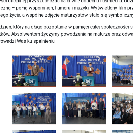
ści oficjalnej przyszedł czas na chwilę oddechu i uśmiechu. Uc
yczną – pełną wspomnień, humoru i muzyki. Wyświetlony film p
ego życia, a wspólne zdjęcie maturzystów stało się symbolicz
 dzień, który na długo pozostanie w pamięci całej społeczności 
ków. Absolwentom życzymy powodzenia na maturze oraz odwagi
rowadzi Was ku spełnieniu.