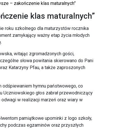
awsze – zakończenie klas maturalnych”
ończenie klas maturalnych”
ie roku szkolnego dla maturzystów rocznika
 moment zamykający ważny etap życia młodych
.
nowska, witając zgromadzonych gości,
zczególne słowa powitania skierowano do Pani
oraz Katarzyny Pfau, a także zaproszonych
ym odśpiewaniem hymnu państwowego, co
ądu Uczniowskiego głos zabrał przewodniczący
c odwagi w realizacji marzeń oraz wiary w
olwentom pamiątkowe upominki z logo szkoły,
tuchy podczas egzaminów oraz przyszłych