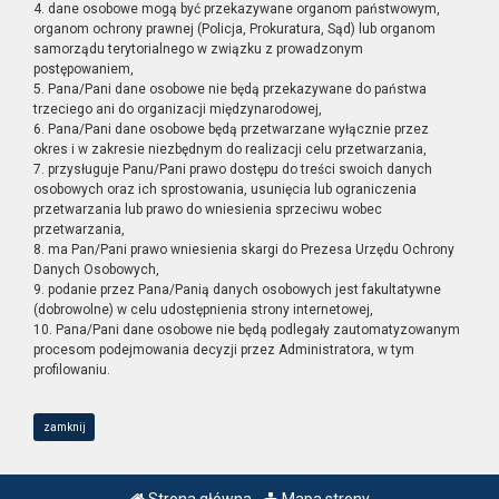
4. dane osobowe mogą być przekazywane organom państwowym,
organom ochrony prawnej (Policja, Prokuratura, Sąd) lub organom
samorządu terytorialnego w związku z prowadzonym
postępowaniem,
5. Pana/Pani dane osobowe nie będą przekazywane do państwa
trzeciego ani do organizacji międzynarodowej,
6. Pana/Pani dane osobowe będą przetwarzane wyłącznie przez
okres i w zakresie niezbędnym do realizacji celu przetwarzania,
7. przysługuje Panu/Pani prawo dostępu do treści swoich danych
osobowych oraz ich sprostowania, usunięcia lub ograniczenia
przetwarzania lub prawo do wniesienia sprzeciwu wobec
przetwarzania,
8. ma Pan/Pani prawo wniesienia skargi do Prezesa Urzędu Ochrony
Danych Osobowych,
9. podanie przez Pana/Panią danych osobowych jest fakultatywne
(dobrowolne) w celu udostępnienia strony internetowej,
10. Pana/Pani dane osobowe nie będą podlegały zautomatyzowanym
procesom podejmowania decyzji przez Administratora, w tym
profilowaniu.
zamknij
Strona główna
Mapa strony