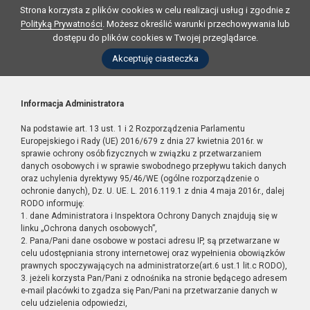
Strona korzysta z plików cookies w celu realizacji usług i zgodnie z
Polityką Prywatności
. Możesz określić warunki przechowywania lub
dostępu do plików cookies w Twojej przeglądarce.
Akceptuję ciasteczka
Informacja Administratora
Na podstawie art. 13 ust. 1 i 2 Rozporządzenia Parlamentu
Europejskiego i Rady (UE) 2016/679 z dnia 27 kwietnia 2016r. w
sprawie ochrony osób fizycznych w związku z przetwarzaniem
danych osobowych i w sprawie swobodnego przepływu takich danych
oraz uchylenia dyrektywy 95/46/WE (ogólne rozporządzenie o
ochronie danych), Dz. U. UE. L. 2016.119.1 z dnia 4 maja 2016r., dalej
RODO informuję:
1. dane Administratora i Inspektora Ochrony Danych znajdują się w
linku „Ochrona danych osobowych”,
2. Pana/Pani dane osobowe w postaci adresu IP, są przetwarzane w
celu udostępniania strony internetowej oraz wypełnienia obowiązków
prawnych spoczywających na administratorze(art.6 ust.1 lit.c RODO),
3. jeżeli korzysta Pan/Pani z odnośnika na stronie będącego adresem
e-mail placówki to zgadza się Pan/Pani na przetwarzanie danych w
celu udzielenia odpowiedzi,