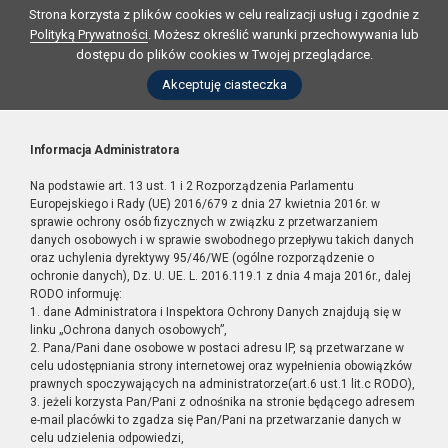
Strona korzysta z plików cookies w celu realizacji usług i zgodnie z
Polityką Prywatności
. Możesz określić warunki przechowywania lub
dostępu do plików cookies w Twojej przeglądarce.
Akceptuję ciasteczka
Informacja Administratora
Na podstawie art. 13 ust. 1 i 2 Rozporządzenia Parlamentu
Europejskiego i Rady (UE) 2016/679 z dnia 27 kwietnia 2016r. w
sprawie ochrony osób fizycznych w związku z przetwarzaniem
danych osobowych i w sprawie swobodnego przepływu takich danych
oraz uchylenia dyrektywy 95/46/WE (ogólne rozporządzenie o
ochronie danych), Dz. U. UE. L. 2016.119.1 z dnia 4 maja 2016r., dalej
RODO informuję:
1. dane Administratora i Inspektora Ochrony Danych znajdują się w
linku „Ochrona danych osobowych”,
2. Pana/Pani dane osobowe w postaci adresu IP, są przetwarzane w
celu udostępniania strony internetowej oraz wypełnienia obowiązków
prawnych spoczywających na administratorze(art.6 ust.1 lit.c RODO),
3. jeżeli korzysta Pan/Pani z odnośnika na stronie będącego adresem
e-mail placówki to zgadza się Pan/Pani na przetwarzanie danych w
celu udzielenia odpowiedzi,