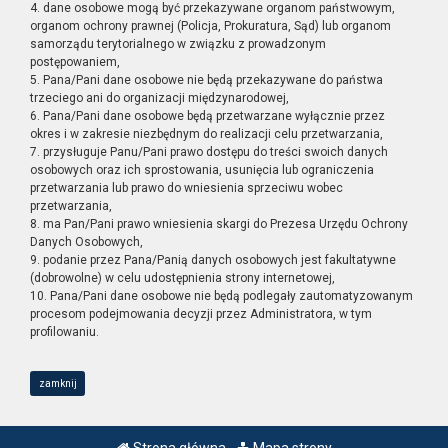
4. dane osobowe mogą być przekazywane organom państwowym,
organom ochrony prawnej (Policja, Prokuratura, Sąd) lub organom
samorządu terytorialnego w związku z prowadzonym
postępowaniem,
5. Pana/Pani dane osobowe nie będą przekazywane do państwa
trzeciego ani do organizacji międzynarodowej,
6. Pana/Pani dane osobowe będą przetwarzane wyłącznie przez
okres i w zakresie niezbędnym do realizacji celu przetwarzania,
7. przysługuje Panu/Pani prawo dostępu do treści swoich danych
osobowych oraz ich sprostowania, usunięcia lub ograniczenia
przetwarzania lub prawo do wniesienia sprzeciwu wobec
przetwarzania,
8. ma Pan/Pani prawo wniesienia skargi do Prezesa Urzędu Ochrony
Danych Osobowych,
9. podanie przez Pana/Panią danych osobowych jest fakultatywne
(dobrowolne) w celu udostępnienia strony internetowej,
10. Pana/Pani dane osobowe nie będą podlegały zautomatyzowanym
procesom podejmowania decyzji przez Administratora, w tym
profilowaniu.
zamknij
Strona główna
Mapa strony