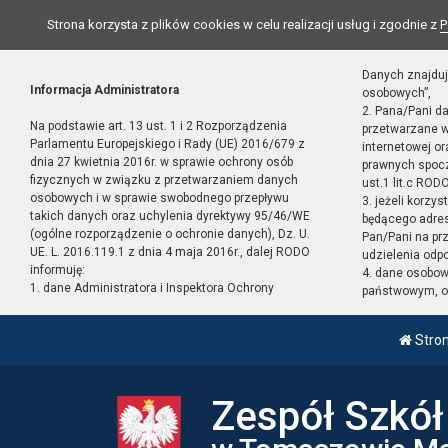
Strona korzysta z plików cookies w celu realizacji usług i zgodnie z
P
Danych znajduj
Informacja Administratora
osobowych”,
2. Pana/Pani d
Na podstawie art. 13 ust. 1 i 2 Rozporządzenia
przetwarzane w
Parlamentu Europejskiego i Rady (UE) 2016/679 z
internetowej o
dnia 27 kwietnia 2016r. w sprawie ochrony osób
prawnych spocz
fizycznych w związku z przetwarzaniem danych
ust.1 lit.c RODO
osobowych i w sprawie swobodnego przepływu
3. jeżeli korzy
takich danych oraz uchylenia dyrektywy 95/46/WE
będącego adres
(ogólne rozporządzenie o ochronie danych), Dz. U.
Pan/Pani na pr
UE. L. 2016.119.1 z dnia 4 maja 2016r., dalej RODO
udzielenia odp
informuję:
4. dane osobo
1. dane Administratora i Inspektora Ochrony
państwowym, or
Stro
Zespół Szkó