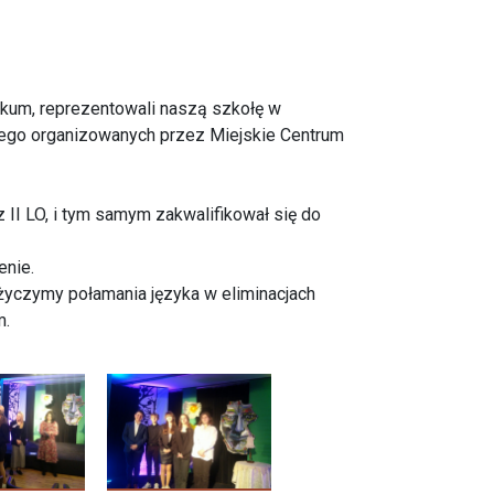
hnikum, reprezentowali naszą szkołę w
iego organizowanych przez Miejskie Centrum
ą z II LO, i tym samym zakwalifikował się do
enie.
życzymy połamania języka w eliminacjach
m.