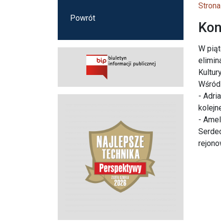
Strona
Powrót
Kon
W piąt
elimin
Kultu
Wśród 
- Adri
kolejn
- Ameli
Serdec
rejono