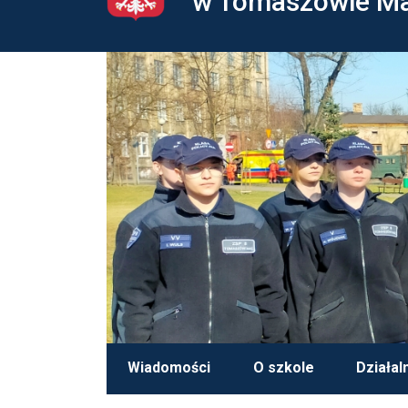
w Tomaszowie M
Wiadomości
O szkole
Działal