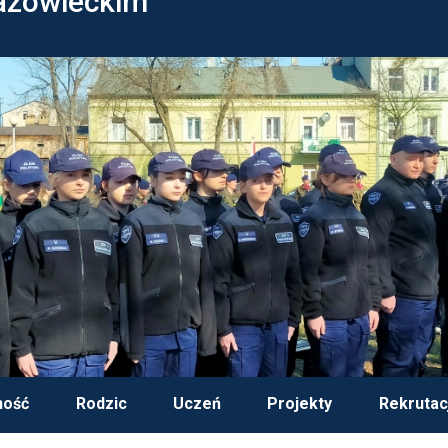
azowieckim
ność
Rodzic
Uczeń
Projekty
Rekrutac