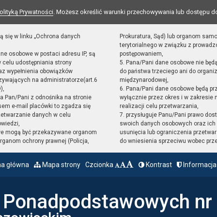
olityką Prywatności
. Możesz określić warunki przechowywania lub dostępu d
ą się w linku „Ochrona danych
Prokuratura, Sąd) lub organom sam
terytorialnego w związku z prowad
ane osobowe w postaci adresu IP, są
postępowaniem,
 celu udostępniania strony
5. Pana/Pani dane osobowe nie będ
raz wypełnienia obowiązków
do państwa trzeciego ani do organiz
ywających na administratorze(art.6
międzynarodowej,
),
6. Pana/Pani dane osobowe będą pr
sta Pan/Pani z odnośnika na stronie
wyłącznie przez okres i w zakresie
em e-mail placówki to zgadza się
realizacji celu przetwarzania,
zetwarzanie danych w celu
7. przysługuje Panu/Pani prawo dost
owiedzi,
swoich danych osobowych oraz ich 
we mogą być przekazywane organom
usunięcia lub ograniczenia przetwar
ganom ochrony prawnej (Policja,
do wniesienia sprzeciwu wobec prz
na główna
Mapa strony
Czcionka
Kontrast
Informacja
ł Ponadpodstawowych nr