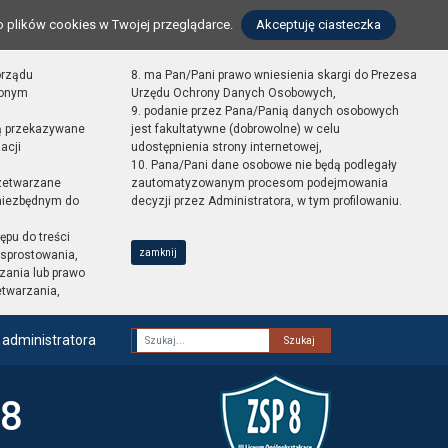
o plików cookies w Twojej przeglądarce.
Akceptuję ciasteczka
orządu
8. ma Pan/Pani prawo wniesienia skargi do Prezesa
zonym
Urzędu Ochrony Danych Osobowych,
9. podanie przez Pana/Panią danych osobowych
ą przekazywane
jest fakultatywne (dobrowolne) w celu
acji
udostępnienia strony internetowej,
10. Pana/Pani dane osobowe nie będą podlegały
zetwarzane
zautomatyzowanym procesom podejmowania
 niezbędnym do
decyzji przez Administratora, w tym profilowaniu.
ępu do treści
zamknij
sprostowania,
zania lub prawo
etwarzania,
 administratora
Fraza
 8