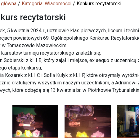
 główna
Kategoria: Wiadomości
Konkurs recytatorski
kurs recytatorski
ek, 5 kwietnia 2024 r., uczniowie klas pierwszych, liceum i tec
acjach powiatowych 69. Ogólnopolskiego Konkursu Recytatorsk
ry w Tomaszowie Mazowieckim.
laureatów turnieju recytatorskiego znaleźli się:
an Sobierski z kl. I B, który zajął I miejsce, ex aequo z uczennic
ego etapu konkursu,
a Kozarek z kl. I C i Sofia Kulyk z kl. I P, które otrzymały wyróżni
znie gratulujemy wszystkim naszym uczestnikom, a Adrianowi 
wych, które odbędą się 13 kwietnia br. w Piotrkowie Trybunalski