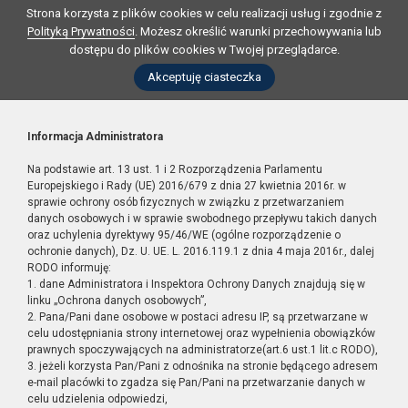
Strona korzysta z plików cookies w celu realizacji usług i zgodnie z
Polityką Prywatności
. Możesz określić warunki przechowywania lub
dostępu do plików cookies w Twojej przeglądarce.
Akceptuję ciasteczka
Informacja Administratora
Na podstawie art. 13 ust. 1 i 2 Rozporządzenia Parlamentu
Europejskiego i Rady (UE) 2016/679 z dnia 27 kwietnia 2016r. w
sprawie ochrony osób fizycznych w związku z przetwarzaniem
danych osobowych i w sprawie swobodnego przepływu takich danych
oraz uchylenia dyrektywy 95/46/WE (ogólne rozporządzenie o
ochronie danych), Dz. U. UE. L. 2016.119.1 z dnia 4 maja 2016r., dalej
RODO informuję:
1. dane Administratora i Inspektora Ochrony Danych znajdują się w
linku „Ochrona danych osobowych”,
2. Pana/Pani dane osobowe w postaci adresu IP, są przetwarzane w
celu udostępniania strony internetowej oraz wypełnienia obowiązków
prawnych spoczywających na administratorze(art.6 ust.1 lit.c RODO),
3. jeżeli korzysta Pan/Pani z odnośnika na stronie będącego adresem
e-mail placówki to zgadza się Pan/Pani na przetwarzanie danych w
celu udzielenia odpowiedzi,