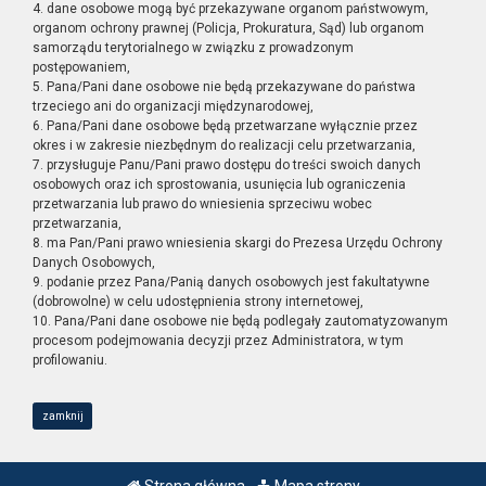
4. dane osobowe mogą być przekazywane organom państwowym,
organom ochrony prawnej (Policja, Prokuratura, Sąd) lub organom
samorządu terytorialnego w związku z prowadzonym
postępowaniem,
5. Pana/Pani dane osobowe nie będą przekazywane do państwa
trzeciego ani do organizacji międzynarodowej,
6. Pana/Pani dane osobowe będą przetwarzane wyłącznie przez
okres i w zakresie niezbędnym do realizacji celu przetwarzania,
7. przysługuje Panu/Pani prawo dostępu do treści swoich danych
osobowych oraz ich sprostowania, usunięcia lub ograniczenia
przetwarzania lub prawo do wniesienia sprzeciwu wobec
przetwarzania,
8. ma Pan/Pani prawo wniesienia skargi do Prezesa Urzędu Ochrony
Danych Osobowych,
9. podanie przez Pana/Panią danych osobowych jest fakultatywne
(dobrowolne) w celu udostępnienia strony internetowej,
10. Pana/Pani dane osobowe nie będą podlegały zautomatyzowanym
procesom podejmowania decyzji przez Administratora, w tym
profilowaniu.
zamknij
Strona główna
Mapa strony