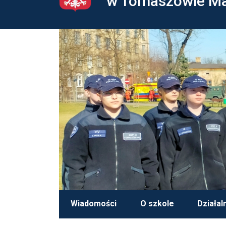
w Tomaszowie M
Wiadomości
O szkole
Działal