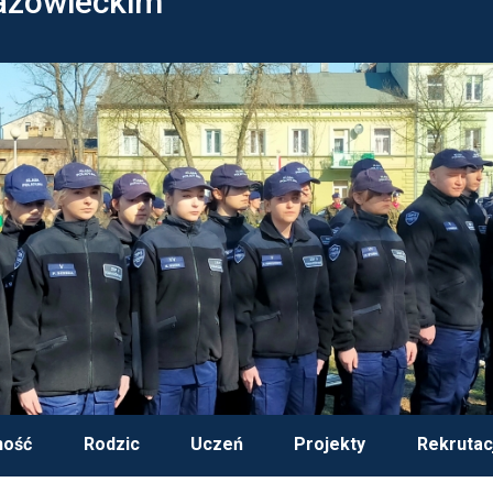
azowieckim
ność
Rodzic
Uczeń
Projekty
Rekrutac