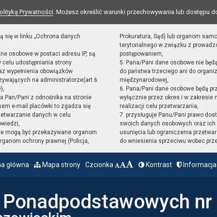
olityką Prywatności
. Możesz określić warunki przechowywania lub dostępu d
ą się w linku „Ochrona danych
Prokuratura, Sąd) lub organom sam
terytorialnego w związku z prowad
ane osobowe w postaci adresu IP, są
postępowaniem,
 celu udostępniania strony
5. Pana/Pani dane osobowe nie będ
raz wypełnienia obowiązków
do państwa trzeciego ani do organiz
ywających na administratorze(art.6
międzynarodowej,
),
6. Pana/Pani dane osobowe będą pr
sta Pan/Pani z odnośnika na stronie
wyłącznie przez okres i w zakresie
em e-mail placówki to zgadza się
realizacji celu przetwarzania,
zetwarzanie danych w celu
7. przysługuje Panu/Pani prawo dost
owiedzi,
swoich danych osobowych oraz ich 
we mogą być przekazywane organom
usunięcia lub ograniczenia przetwar
ganom ochrony prawnej (Policja,
do wniesienia sprzeciwu wobec prz
na główna
Mapa strony
Czcionka
Kontrast
Informacja
ł Ponadpodstawowych nr