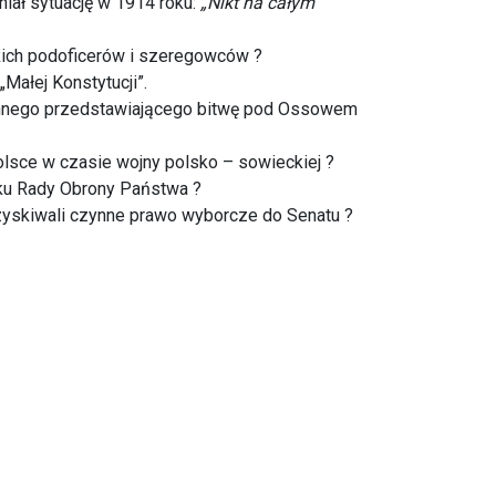
iał sytuację w 1914 roku:
„Nikt na całym
ich podoficerów i szeregowców ?
Małej Konstytucji”.
ennego przedstawiającego bitwę pod Ossowem
Polsce w czasie wojny polsko – sowieckiej ?
oku Rady Obrony Państwa ?
zyskiwali czynne prawo wyborcze do Senatu ?