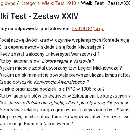
 główna
Kategoria: Wielki Test 1918
Wielki Test - Zestaw X
lki Test - Zestaw XXIV
my na odpowiedzi pod adresem:
test1918@op.pl
.
Podaj nazwę dwóch krajów czynnie wspierających Konfederację 
Z ilu departamentów składała się Rada Nieustająca ?
Kiedy został założony Uniwersytet Warszawski ?
Kto był autoren słów:
L’ordre règne à Varsovie
?
W jakim mieście został utworzony tzw. Legion Mickiewicza ?
W jakim polskim mieście powstała pierwsza uliczna lampa nafto
Czego dotyczyła
Konwencja Alvenslebena ?
Na jakie organizacje podzielił się PPS w 1906 roku ?
Kto był autorem słów śpiewanych w Zakopanem po korzystnym 
Oka:
Jeszcze Polska nie zginęła, Wiwat plemię lasze, Słuszna s
Przedstawicielami jakiego ugrupowania politycznego byli: Stani
Jaką nazwę nosiła polska formacja wojskowa utworzona we Lwow
Naczelnego Komitetu Narodowego ?