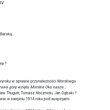
XIV
Barską.
wa ?
wyroku w sprawie przynależności Morskiego
prawa górę wzięła, Morskie Oko nasze…
sław Thugutt, Tomasz Nocznicki, Jan Dąbski ?
ie w sierpniu 1914 roku pod auspicjami