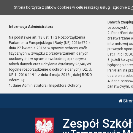
Strona korzysta z plików cookies w celu realizacji usług i zgodnie z
P
Danych znajduj
Informacja Administratora
osobowych”,
2. Pana/Pani d
Na podstawie art. 13 ust. 1 i 2 Rozporządzenia
przetwarzane w
Parlamentu Europejskiego i Rady (UE) 2016/679 z
internetowej o
dnia 27 kwietnia 2016r. w sprawie ochrony osób
prawnych spocz
fizycznych w związku z przetwarzaniem danych
ust.1 lit.c RODO
osobowych i w sprawie swobodnego przepływu
3. jeżeli korzy
takich danych oraz uchylenia dyrektywy 95/46/WE
będącego adres
(ogólne rozporządzenie o ochronie danych), Dz. U.
Pan/Pani na pr
UE. L. 2016.119.1 z dnia 4 maja 2016r., dalej RODO
udzielenia odp
informuję:
4. dane osobo
1. dane Administratora i Inspektora Ochrony
państwowym, or
Stro
Zespół Szkó