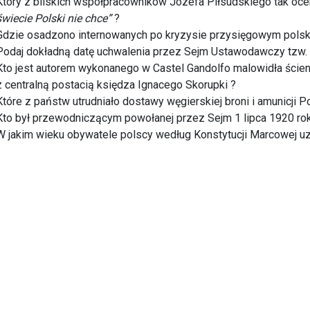
Który z bliskich współpracowników Józefa Piłsudskiego tak ocen
świecie Polski nie chce”
?
Gdzie osadzono internowanych po kryzysie przysięgowym polsk
Podaj dokładną datę uchwalenia przez Sejm Ustawodawczy tzw. „
Kto jest autorem wykonanego w Castel Gandolfo malowidła ści
z centralną postacią księdza Ignacego Skorupki ?
Które z państw utrudniało dostawy węgierskiej broni i amunicji 
Kto był przewodniczącym powołanej przez Sejm 1 lipca 1920 r
W jakim wieku obywatele polscy według Konstytucji Marcowej u