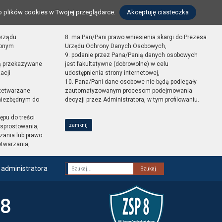
o plików cookies w Twojej przeglądarce.
Akceptuję ciasteczka
orządu
8. ma Pan/Pani prawo wniesienia skargi do Prezesa
zonym
Urzędu Ochrony Danych Osobowych,
9. podanie przez Pana/Panią danych osobowych
ą przekazywane
jest fakultatywne (dobrowolne) w celu
acji
udostępnienia strony internetowej,
10. Pana/Pani dane osobowe nie będą podlegały
zetwarzane
zautomatyzowanym procesom podejmowania
 niezbędnym do
decyzji przez Administratora, w tym profilowaniu.
ępu do treści
zamknij
sprostowania,
zania lub prawo
etwarzania,
 administratora
Fraza
 8