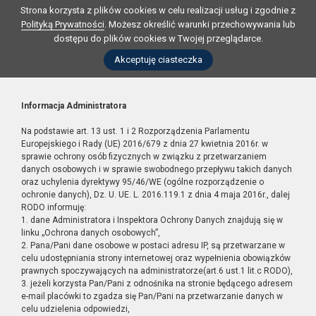
Strona korzysta z plików cookies w celu realizacji usług i zgodnie z
Polityką Prywatności
. Możesz określić warunki przechowywania lub
dostępu do plików cookies w Twojej przeglądarce.
Akceptuję ciasteczka
Informacja Administratora
Na podstawie art. 13 ust. 1 i 2 Rozporządzenia Parlamentu
Europejskiego i Rady (UE) 2016/679 z dnia 27 kwietnia 2016r. w
sprawie ochrony osób fizycznych w związku z przetwarzaniem
danych osobowych i w sprawie swobodnego przepływu takich danych
oraz uchylenia dyrektywy 95/46/WE (ogólne rozporządzenie o
ochronie danych), Dz. U. UE. L. 2016.119.1 z dnia 4 maja 2016r., dalej
RODO informuję:
1. dane Administratora i Inspektora Ochrony Danych znajdują się w
linku „Ochrona danych osobowych”,
2. Pana/Pani dane osobowe w postaci adresu IP, są przetwarzane w
celu udostępniania strony internetowej oraz wypełnienia obowiązków
prawnych spoczywających na administratorze(art.6 ust.1 lit.c RODO),
3. jeżeli korzysta Pan/Pani z odnośnika na stronie będącego adresem
e-mail placówki to zgadza się Pan/Pani na przetwarzanie danych w
celu udzielenia odpowiedzi,