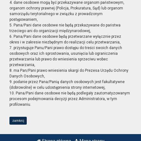
4. dane osobowe mogą być przekazywane organom państwowym,
organom ochrony prawnej (Policja, Prokuratura, Sąd) lub organom
samorządu terytorialnego w związku z prowadzonym
postępowaniem,
5. Pana/Pani dane osobowe nie będą przekazywane do państwa
trzeciego ani do organizacji międzynarodowej,
6. Pana/Pani dane osobowe będą przetwarzane wyłącznie przez
okres i w zakresie niezbędnym do realizacji celu przetwarzania,
7. przysługuje Panu/Pani prawo dostępu do treści swoich danych
osobowych oraz ich sprostowania, usunięcia lub ograniczenia
przetwarzania lub prawo do wniesienia sprzeciwu wobec
przetwarzania,
8. ma Pan/Pani prawo wniesienia skargi do Prezesa Urzędu Ochrony
Danych Osobowych,
9. podanie przez Pana/Panią danych osobowych jest fakultatywne
(dobrowolne) w celu udostępnienia strony internetowej,
10. Pana/Pani dane osobowe nie będą podlegały zautomatyzowanym
procesom podejmowania decyzji przez Administratora, w tym
profilowaniu.
zamknij
Strona główna
Mapa strony