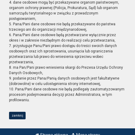
4. dane osobowe mogą być przekazywane organom państwowym,
organom ochrony prawnej (Policja, Prokuratura, Sąd) lub organom
samorządu terytorialnego w związku z prowadzonym
postępowaniem,
5. Pana/Pani dane osobowe nie będą przekazywane do państwa
trzeciego ani do organizacji międzynarodowej,
6. Pana/Pani dane osobowe będą przetwarzane wyłącznie przez
okres i w zakresie niezbędnym do realizacji celu przetwarzania,
7. przysługuje Panu/Pani prawo dostępu do treści swoich danych
osobowych oraz ich sprostowania, usunięcia lub ograniczenia
przetwarzania lub prawo do wniesienia sprzeciwu wobec
przetwarzania,
8. ma Pan/Pani prawo wniesienia skargi do Prezesa Urzędu Ochrony
Danych Osobowych,
9. podanie przez Pana/Panią danych osobowych jest fakultatywne
(dobrowolne) w celu udostępnienia strony internetowej,
10. Pana/Pani dane osobowe nie będą podlegały zautomatyzowanym
procesom podejmowania decyzji przez Administratora, w tym
profilowaniu.
zamknij
Strona główna
Mapa strony