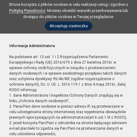
Strona korzysta z plików cookies w celu realizacji usług i zgodnie z
Polityką Prywatności
. Możesz określić warunki przechowywania lub
dostępu do plików cookies w Twojej przeglądarce.
Akceptuję ciasteczka
Informacja Administratora
Na podstawie art. 13 ust. 1 i 2 Rozporządzenia Parlamentu
Europejskiego i Rady (UE) 2016/679 z dnia 27 kwietnia 2016r. w
sprawie ochrony osób fizycznych w związku z przetwarzaniem
danych osobowych i w sprawie swobodnego przepływu takich danych
oraz uchylenia dyrektywy 95/46/WE (ogólne rozporządzenie o
ochronie danych), Dz. U. UE. L. 2016.119.1 z dnia 4 maja 2016r., dalej
RODO informuję:
1. dane Administratora i Inspektora Ochrony Danych znajdują się w
linku „Ochrona danych osobowych”,
2. Pana/Pani dane osobowe w postaci adresu IP, są przetwarzane w
celu udostępniania strony internetowej oraz wypełnienia obowiązków
prawnych spoczywających na administratorze(art.6 ust.1 lit.c RODO),
3. jeżeli korzysta Pan/Pani z odnośnika na stronie będącego adresem
e-mail placówki to zgadza się Pan/Pani na przetwarzanie danych w
celu udzielenia odpowiedzi,