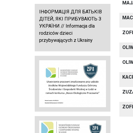
MAJ
ІНФОРМАЦІЯ ДЛЯ БАТЬКІВ
MAC
ДІТЕЙ, ЯКІ ПРИБУВАЮТЬ З
УКРАЇНИ // Informacja dla
ZOF
rodziców dzieci
przybywających z Ukrainy
OLI
OLI
KAC
ZUZ
ZOF