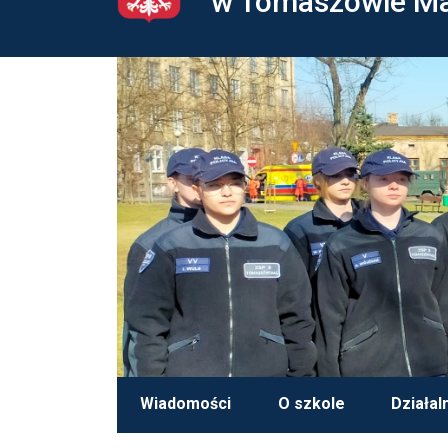
w Tomaszowie M
Wiadomości
O szkole
Działal