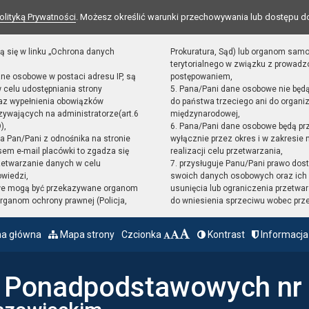
olityką Prywatności
. Możesz określić warunki przechowywania lub dostępu d
ą się w linku „Ochrona danych
Prokuratura, Sąd) lub organom sam
terytorialnego w związku z prowad
ane osobowe w postaci adresu IP, są
postępowaniem,
 celu udostępniania strony
5. Pana/Pani dane osobowe nie będ
raz wypełnienia obowiązków
do państwa trzeciego ani do organiz
ywających na administratorze(art.6
międzynarodowej,
),
6. Pana/Pani dane osobowe będą pr
sta Pan/Pani z odnośnika na stronie
wyłącznie przez okres i w zakresie
em e-mail placówki to zgadza się
realizacji celu przetwarzania,
zetwarzanie danych w celu
7. przysługuje Panu/Pani prawo dost
owiedzi,
swoich danych osobowych oraz ich 
we mogą być przekazywane organom
usunięcia lub ograniczenia przetwar
ganom ochrony prawnej (Policja,
do wniesienia sprzeciwu wobec prz
na główna
Mapa strony
Czcionka
Kontrast
Informacja
ł Ponadpodstawowych nr