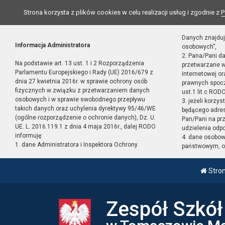
Strona korzysta z plików cookies w celu realizacji usług i zgodnie z
P
Danych znajduj
Informacja Administratora
osobowych”,
2. Pana/Pani d
Na podstawie art. 13 ust. 1 i 2 Rozporządzenia
przetwarzane w
Parlamentu Europejskiego i Rady (UE) 2016/679 z
internetowej o
dnia 27 kwietnia 2016r. w sprawie ochrony osób
prawnych spocz
fizycznych w związku z przetwarzaniem danych
ust.1 lit.c RODO
osobowych i w sprawie swobodnego przepływu
3. jeżeli korzy
takich danych oraz uchylenia dyrektywy 95/46/WE
będącego adres
(ogólne rozporządzenie o ochronie danych), Dz. U.
Pan/Pani na pr
UE. L. 2016.119.1 z dnia 4 maja 2016r., dalej RODO
udzielenia odp
informuję:
4. dane osobo
1. dane Administratora i Inspektora Ochrony
państwowym, or
Stro
Zespół Szkó