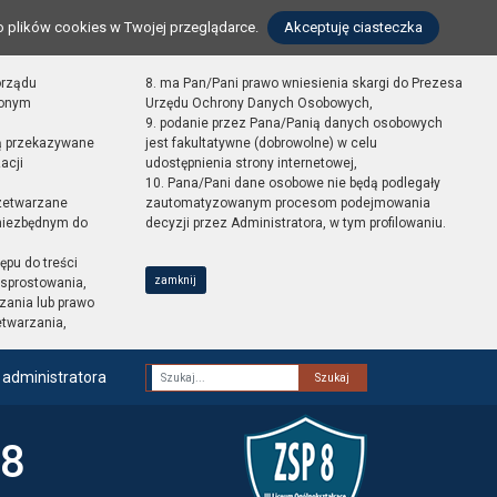
o plików cookies w Twojej przeglądarce.
Akceptuję ciasteczka
orządu
8. ma Pan/Pani prawo wniesienia skargi do Prezesa
zonym
Urzędu Ochrony Danych Osobowych,
9. podanie przez Pana/Panią danych osobowych
ą przekazywane
jest fakultatywne (dobrowolne) w celu
acji
udostępnienia strony internetowej,
10. Pana/Pani dane osobowe nie będą podlegały
zetwarzane
zautomatyzowanym procesom podejmowania
 niezbędnym do
decyzji przez Administratora, w tym profilowaniu.
ępu do treści
zamknij
sprostowania,
zania lub prawo
etwarzania,
 administratora
Fraza
 8