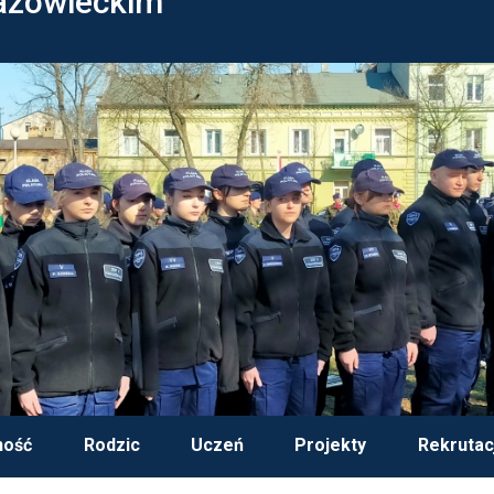
azowieckim
ność
Rodzic
Uczeń
Projekty
Rekrutac