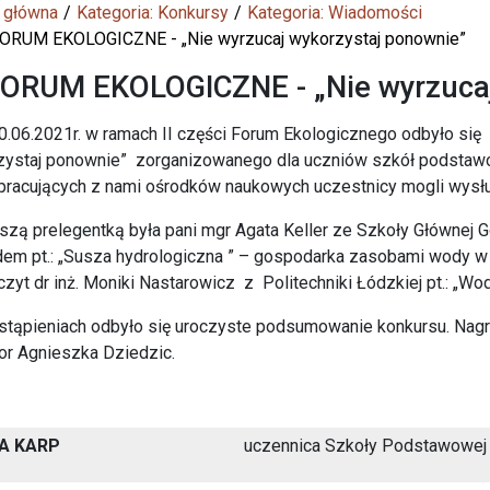
 główna
Kategoria: Konkursy
Kategoria: Wiadomości
FORUM EKOLOGICZNE - „Nie wyrzucaj wykorzystaj ponownie”
FORUM EKOLOGICZNE - „Nie wyrzucaj
0.06.2021r. w ramach II części Forum Ekologicznego odbyło si
ystaj ponownie” zorganizowanego dla uczniów szkół podstawo
pracujących z nami ośrodków naukowych uczestnicy mogli wysł
zą prelegentką była pani mgr Agata Keller ze Szkoły Głównej
em pt.: „Susza hydrologiczna ” – gospodarka zasobami wody w
czyt dr inż. Moniki Nastarowicz z Politechniki Łódzkiej pt.: „Wod
tąpieniach odbyło się uroczyste podsumowanie konkursu. Nagrod
or Agnieszka Dziedzic.
A KARP
uczennica Szkoły Podstawowej 