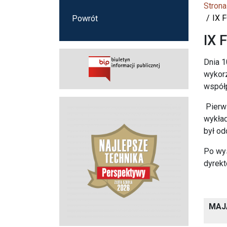
Strona
IX 
Powrót
IX 
Dnia 1
wykorz
współ
Pierws
wykład
był od
Po wys
dyrekt
MAJ