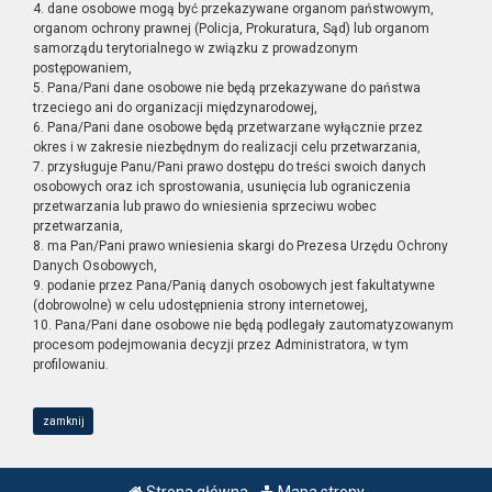
4. dane osobowe mogą być przekazywane organom państwowym,
organom ochrony prawnej (Policja, Prokuratura, Sąd) lub organom
samorządu terytorialnego w związku z prowadzonym
postępowaniem,
5. Pana/Pani dane osobowe nie będą przekazywane do państwa
trzeciego ani do organizacji międzynarodowej,
6. Pana/Pani dane osobowe będą przetwarzane wyłącznie przez
okres i w zakresie niezbędnym do realizacji celu przetwarzania,
7. przysługuje Panu/Pani prawo dostępu do treści swoich danych
osobowych oraz ich sprostowania, usunięcia lub ograniczenia
przetwarzania lub prawo do wniesienia sprzeciwu wobec
przetwarzania,
8. ma Pan/Pani prawo wniesienia skargi do Prezesa Urzędu Ochrony
Danych Osobowych,
9. podanie przez Pana/Panią danych osobowych jest fakultatywne
(dobrowolne) w celu udostępnienia strony internetowej,
10. Pana/Pani dane osobowe nie będą podlegały zautomatyzowanym
procesom podejmowania decyzji przez Administratora, w tym
profilowaniu.
zamknij
Strona główna
Mapa strony