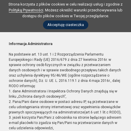
Strona korzysta z plików cookies w celu realizacji usług i zgodnie z
Polityką Prywatności
. Możesz określić warunki przechowywania lub
dostępu do plików cookies w Twojej przeglądarce.
Akceptuję ciasteczka
Informacja Administratora
Na podstawie art. 13 ust. 1 i 2 Rozporządzenia Parlamentu
Europejskiego i Rady (UE) 2016/679 z dnia 27 kwietnia 2016r. w
sprawie ochrony osób fizycznych w związku z przetwarzaniem
danych osobowych i w sprawie swobodnego przepływu takich danych
oraz uchylenia dyrektywy 95/46/WE (ogólne rozporządzenie o
ochronie danych), Dz. U. UE. L. 2016.119.1 z dnia 4 maja 2016r., dalej
RODO informuję:
1. dane Administratora i Inspektora Ochrony Danych znajdują się w
linku „Ochrona danych osobowych”,
2. Pana/Pani dane osobowe w postaci adresu IP, są przetwarzane w
celu udostępniania strony internetowej oraz wypełnienia obowiązków
prawnych spoczywających na administratorze(art.6 ust.1 lit.c RODO),
3. jeżeli korzysta Pan/Pani z odnośnika na stronie będącego adresem
e-mail placówki to zgadza się Pan/Pani na przetwarzanie danych w
celu udzielenia odpowiedzi,