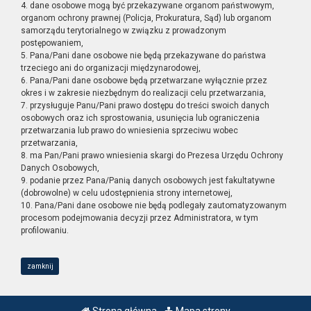
4. dane osobowe mogą być przekazywane organom państwowym,
organom ochrony prawnej (Policja, Prokuratura, Sąd) lub organom
samorządu terytorialnego w związku z prowadzonym
postępowaniem,
5. Pana/Pani dane osobowe nie będą przekazywane do państwa
trzeciego ani do organizacji międzynarodowej,
6. Pana/Pani dane osobowe będą przetwarzane wyłącznie przez
okres i w zakresie niezbędnym do realizacji celu przetwarzania,
7. przysługuje Panu/Pani prawo dostępu do treści swoich danych
osobowych oraz ich sprostowania, usunięcia lub ograniczenia
przetwarzania lub prawo do wniesienia sprzeciwu wobec
przetwarzania,
8. ma Pan/Pani prawo wniesienia skargi do Prezesa Urzędu Ochrony
Danych Osobowych,
9. podanie przez Pana/Panią danych osobowych jest fakultatywne
(dobrowolne) w celu udostępnienia strony internetowej,
10. Pana/Pani dane osobowe nie będą podlegały zautomatyzowanym
procesom podejmowania decyzji przez Administratora, w tym
profilowaniu.
zamknij
Strona główna
Mapa strony