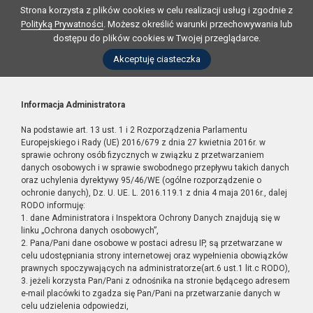
Strona korzysta z plików cookies w celu realizacji usług i zgodnie z
Polityką Prywatności
. Możesz określić warunki przechowywania lub
dostępu do plików cookies w Twojej przeglądarce.
Akceptuję ciasteczka
Informacja Administratora
Na podstawie art. 13 ust. 1 i 2 Rozporządzenia Parlamentu
Europejskiego i Rady (UE) 2016/679 z dnia 27 kwietnia 2016r. w
sprawie ochrony osób fizycznych w związku z przetwarzaniem
danych osobowych i w sprawie swobodnego przepływu takich danych
oraz uchylenia dyrektywy 95/46/WE (ogólne rozporządzenie o
ochronie danych), Dz. U. UE. L. 2016.119.1 z dnia 4 maja 2016r., dalej
RODO informuję:
1. dane Administratora i Inspektora Ochrony Danych znajdują się w
linku „Ochrona danych osobowych”,
2. Pana/Pani dane osobowe w postaci adresu IP, są przetwarzane w
celu udostępniania strony internetowej oraz wypełnienia obowiązków
prawnych spoczywających na administratorze(art.6 ust.1 lit.c RODO),
3. jeżeli korzysta Pan/Pani z odnośnika na stronie będącego adresem
e-mail placówki to zgadza się Pan/Pani na przetwarzanie danych w
celu udzielenia odpowiedzi,