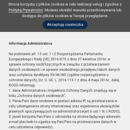
Strona korzysta z plików cookies w celu realizacji usług i zgodnie z
Polityką Prywatności
. Możesz określić warunki przechowywania lub
dostępu do plików cookies w Twojej przeglądarce.
Akceptuję ciasteczka
Informacja Administratora
Na podstawie art. 13 ust. 1 i 2 Rozporządzenia Parlamentu
Europejskiego i Rady (UE) 2016/679 z dnia 27 kwietnia 2016r. w
sprawie ochrony osób fizycznych w związku z przetwarzaniem
danych osobowych i w sprawie swobodnego przepływu takich danych
oraz uchylenia dyrektywy 95/46/WE (ogólne rozporządzenie o
ochronie danych), Dz. U. UE. L. 2016.119.1 z dnia 4 maja 2016r., dalej
RODO informuję:
1. dane Administratora i Inspektora Ochrony Danych znajdują się w
linku „Ochrona danych osobowych”,
2. Pana/Pani dane osobowe w postaci adresu IP, są przetwarzane w
celu udostępniania strony internetowej oraz wypełnienia obowiązków
prawnych spoczywających na administratorze(art.6 ust.1 lit.c RODO),
3. jeżeli korzysta Pan/Pani z odnośnika na stronie będącego adresem
e-mail placówki to zgadza się Pan/Pani na przetwarzanie danych w
celu udzielenia odpowiedzi,