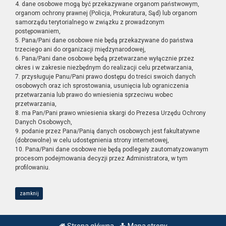
4. dane osobowe mogą być przekazywane organom państwowym,
organom ochrony prawnej (Policja, Prokuratura, Sąd) lub organom
samorządu terytorialnego w związku z prowadzonym
postępowaniem,
5. Pana/Pani dane osobowe nie będą przekazywane do państwa
trzeciego ani do organizacji międzynarodowej,
6. Pana/Pani dane osobowe będą przetwarzane wyłącznie przez
okres i w zakresie niezbędnym do realizacji celu przetwarzania,
7. przysługuje Panu/Pani prawo dostępu do treści swoich danych
osobowych oraz ich sprostowania, usunięcia lub ograniczenia
przetwarzania lub prawo do wniesienia sprzeciwu wobec
przetwarzania,
8. ma Pan/Pani prawo wniesienia skargi do Prezesa Urzędu Ochrony
Danych Osobowych,
9. podanie przez Pana/Panią danych osobowych jest fakultatywne
(dobrowolne) w celu udostępnienia strony internetowej,
10. Pana/Pani dane osobowe nie będą podlegały zautomatyzowanym
procesom podejmowania decyzji przez Administratora, w tym
profilowaniu.
zamknij
Strona główna
Mapa strony