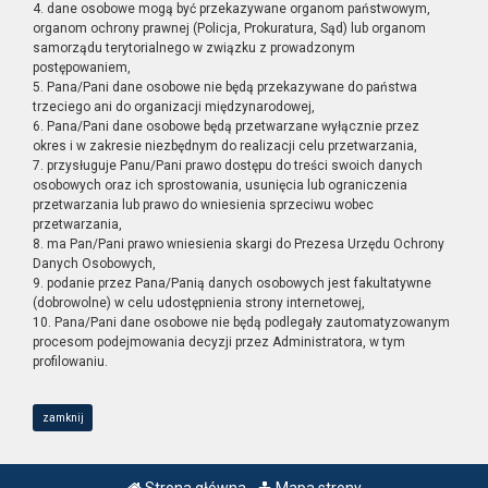
4. dane osobowe mogą być przekazywane organom państwowym,
organom ochrony prawnej (Policja, Prokuratura, Sąd) lub organom
samorządu terytorialnego w związku z prowadzonym
postępowaniem,
5. Pana/Pani dane osobowe nie będą przekazywane do państwa
trzeciego ani do organizacji międzynarodowej,
6. Pana/Pani dane osobowe będą przetwarzane wyłącznie przez
okres i w zakresie niezbędnym do realizacji celu przetwarzania,
7. przysługuje Panu/Pani prawo dostępu do treści swoich danych
osobowych oraz ich sprostowania, usunięcia lub ograniczenia
przetwarzania lub prawo do wniesienia sprzeciwu wobec
przetwarzania,
8. ma Pan/Pani prawo wniesienia skargi do Prezesa Urzędu Ochrony
Danych Osobowych,
9. podanie przez Pana/Panią danych osobowych jest fakultatywne
(dobrowolne) w celu udostępnienia strony internetowej,
10. Pana/Pani dane osobowe nie będą podlegały zautomatyzowanym
procesom podejmowania decyzji przez Administratora, w tym
profilowaniu.
zamknij
Strona główna
Mapa strony