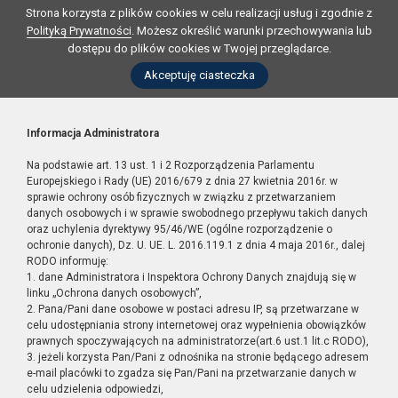
Strona korzysta z plików cookies w celu realizacji usług i zgodnie z
Polityką Prywatności
. Możesz określić warunki przechowywania lub
dostępu do plików cookies w Twojej przeglądarce.
Akceptuję ciasteczka
Informacja Administratora
Na podstawie art. 13 ust. 1 i 2 Rozporządzenia Parlamentu
Europejskiego i Rady (UE) 2016/679 z dnia 27 kwietnia 2016r. w
sprawie ochrony osób fizycznych w związku z przetwarzaniem
danych osobowych i w sprawie swobodnego przepływu takich danych
oraz uchylenia dyrektywy 95/46/WE (ogólne rozporządzenie o
ochronie danych), Dz. U. UE. L. 2016.119.1 z dnia 4 maja 2016r., dalej
RODO informuję:
1. dane Administratora i Inspektora Ochrony Danych znajdują się w
linku „Ochrona danych osobowych”,
2. Pana/Pani dane osobowe w postaci adresu IP, są przetwarzane w
celu udostępniania strony internetowej oraz wypełnienia obowiązków
prawnych spoczywających na administratorze(art.6 ust.1 lit.c RODO),
3. jeżeli korzysta Pan/Pani z odnośnika na stronie będącego adresem
e-mail placówki to zgadza się Pan/Pani na przetwarzanie danych w
celu udzielenia odpowiedzi,