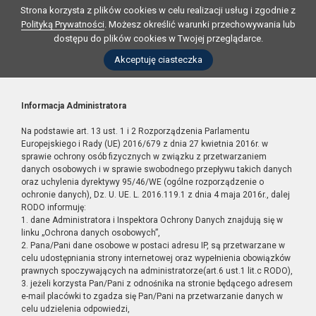
Strona korzysta z plików cookies w celu realizacji usług i zgodnie z
Polityką Prywatności
. Możesz określić warunki przechowywania lub
dostępu do plików cookies w Twojej przeglądarce.
Akceptuję ciasteczka
Informacja Administratora
Na podstawie art. 13 ust. 1 i 2 Rozporządzenia Parlamentu
Europejskiego i Rady (UE) 2016/679 z dnia 27 kwietnia 2016r. w
sprawie ochrony osób fizycznych w związku z przetwarzaniem
danych osobowych i w sprawie swobodnego przepływu takich danych
oraz uchylenia dyrektywy 95/46/WE (ogólne rozporządzenie o
ochronie danych), Dz. U. UE. L. 2016.119.1 z dnia 4 maja 2016r., dalej
RODO informuję:
1. dane Administratora i Inspektora Ochrony Danych znajdują się w
linku „Ochrona danych osobowych”,
2. Pana/Pani dane osobowe w postaci adresu IP, są przetwarzane w
celu udostępniania strony internetowej oraz wypełnienia obowiązków
prawnych spoczywających na administratorze(art.6 ust.1 lit.c RODO),
3. jeżeli korzysta Pan/Pani z odnośnika na stronie będącego adresem
e-mail placówki to zgadza się Pan/Pani na przetwarzanie danych w
celu udzielenia odpowiedzi,