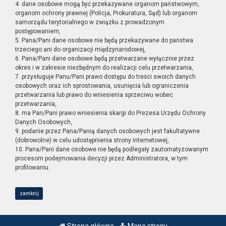
4. dane osobowe mogą być przekazywane organom państwowym,
organom ochrony prawnej (Policja, Prokuratura, Sąd) lub organom
samorządu terytorialnego w związku z prowadzonym
postępowaniem,
5. Pana/Pani dane osobowe nie będą przekazywane do państwa
trzeciego ani do organizacji międzynarodowej,
6. Pana/Pani dane osobowe będą przetwarzane wyłącznie przez
okres i w zakresie niezbędnym do realizacji celu przetwarzania,
7. przysługuje Panu/Pani prawo dostępu do treści swoich danych
osobowych oraz ich sprostowania, usunięcia lub ograniczenia
przetwarzania lub prawo do wniesienia sprzeciwu wobec
przetwarzania,
8. ma Pan/Pani prawo wniesienia skargi do Prezesa Urzędu Ochrony
Danych Osobowych,
9. podanie przez Pana/Panią danych osobowych jest fakultatywne
(dobrowolne) w celu udostępnienia strony internetowej,
10. Pana/Pani dane osobowe nie będą podlegały zautomatyzowanym
procesom podejmowania decyzji przez Administratora, w tym
profilowaniu.
zamknij
Strona główna
Mapa strony