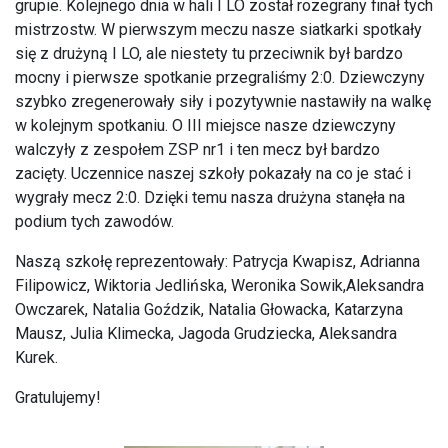
grupie. Kolejnego dnia w hali I LO został rozegrany finał tych
mistrzostw. W pierwszym meczu nasze siatkarki spotkały
się z drużyną I LO, ale niestety tu przeciwnik był bardzo
mocny i pierwsze spotkanie przegraliśmy 2:0. Dziewczyny
szybko zregenerowały siły i pozytywnie nastawiły na walkę
w kolejnym spotkaniu. O III miejsce nasze dziewczyny
walczyły z zespołem ZSP nr1 i ten mecz był bardzo
zacięty. Uczennice naszej szkoły pokazały na co je stać i
wygrały mecz 2:0. Dzięki temu nasza drużyna stanęła na
podium tych zawodów.
Naszą szkołę reprezentowały: Patrycja Kwapisz, Adrianna
Filipowicz, Wiktoria Jedlińska, Weronika Sowik,Aleksandra
Owczarek, Natalia Goździk, Natalia Głowacka, Katarzyna
Mausz, Julia Klimecka, Jagoda Grudziecka, Aleksandra
Kurek.
Gratulujemy!