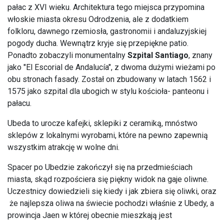
pałac z XVI wieku. Architektura tego miejsca przypomina
włoskie miasta okresu Odrodzenia, ale z dodatkiem
folkloru, dawnego rzemiosła, gastronomii i andaluzyjskiej
pogody ducha. Wewnątrz kryje się przepiękne patio.
Ponadto zobaczyli monumentalny
Szpital Santiago
, znany
jako "El Escorial de Andalucía", z dwoma dużymi wieżami po
obu stronach fasady. Został on zbudowany w latach 1562 i
1575 jako szpital dla ubogich w stylu kościoła- panteonu i
pałacu.
Ubeda to urocze kafejki, sklepiki z ceramiką, mnóstwo
sklepów z lokalnymi wyrobami, które na pewno zapewnią
wszystkim atrakcję w wolne dni.
Spacer po Ubedzie zakończył się na przedmieściach
miasta, skąd rozpościera się piękny widok na gaje oliwne.
Uczestnicy dowiedzieli się kiedy i jak zbiera się oliwki, oraz
że najlepsza oliwa na świecie pochodzi właśnie z Ubedy, a
prowincja Jaen w której obecnie mieszkają jest