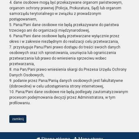
4. dane osobowe mogą być przekazywane organom państwowym,
organom ochrony prawnej (Policja, Prokuratura, Sąd) lub organom
samorządu terytorialnego w związku z prowadzonym
postępowaniem,
5. Pana/Pani dane osobowe nie będą przekazywane do państwa
trzeciego ani do organizacji międzynarodowej,
6. Pana/Pani dane osobowe będą przetwarzane wyłącznie przez
okres i w zakresie niezbędnym do realizacji celu przetwarzania,
7. przysługuje Panu/Pani prawo dostępu do treści swoich danych
osobowych oraz ich sprostowania, usunięcia lub ograniczenia
przetwarzania lub prawo do wniesienia sprzeciwu wobec
przetwarzania,
8. ma Pan/Pani prawo wniesienia skargi do Prezesa Urzędu Ochrony
Danych Osobowych,
9. podanie przez Pana/Panią danych osobowych jest fakultatywne
(dobrowolne) w celu udostępnienia strony internetowej,
10. Pana/Pani dane osobowe nie będą podlegały zautomatyzowanym
procesom podejmowania decyzji przez Administratora, w tym
profilowaniu.
zamknij
Strona główna
Mapa strony