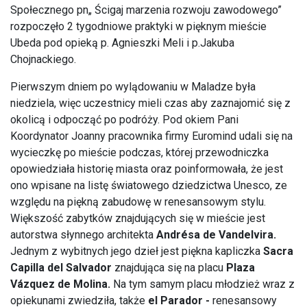
Społecznego pn„ Ścigaj marzenia rozwoju zawodowego”
rozpoczęło 2 tygodniowe praktyki w pięknym mieście
Ubeda pod opieką p. Agnieszki Meli i p.Jakuba
Chojnackiego.
Pierwszym dniem po wylądowaniu w Maladze była
niedziela, więc uczestnicy mieli czas aby zaznajomić się z
okolicą i odpocząć po podróży. Pod okiem Pani
Koordynator Joanny pracownika firmy Euromind udali się na
wycieczkę po mieście podczas, której przewodniczka
opowiedziała historię miasta oraz poinformowała, że jest
ono wpisane na listę światowego dziedzictwa Unesco, ze
względu na piękną zabudowę w renesansowym stylu.
Większość zabytków znajdujących się w mieście jest
autorstwa słynnego architekta
Andrésa de Vandelvira.
Jednym z wybitnych jego dzieł jest piękna kapliczka
Sacra
Capilla del Salvador
znajdująca się na placu
Plaza
Vázquez de Molina.
Na tym samym placu młodzież wraz z
opiekunami zwiedziła, także
el Parador -
renesansowy