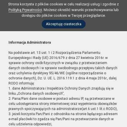
Strona korzysta z plików cookies w celu realizacji usług i zgodnie z
Polityką Prywatności
. Możesz określić warunki przechowywania lub
dostępu do plików cookies w Twojej przeglądarce.
Akceptuję ciasteczka
Informacja Administratora
Na podstawie art. 13 ust. 1 i 2 Rozporządzenia Parlamentu
Europejskiego i Rady (UE) 2016/679 z dnia 27 kwietnia 2016r. w
sprawie ochrony osób fizycznych w związku z przetwarzaniem
danych osobowych i w sprawie swobodnego przepływu takich danych
oraz uchylenia dyrektywy 95/46/WE (ogólne rozporządzenie o
ochronie danych), Dz. U. UE. L. 2016.119.1 z dnia 4 maja 2016r., dalej
RODO informuję:
1. dane Administratora i Inspektora Ochrony Danych znajdują się w
linku „Ochrona danych osobowych”,
2. Pana/Pani dane osobowe w postaci adresu IP, są przetwarzane w
celu udostępniania strony internetowej oraz wypełnienia obowiązków
prawnych spoczywających na administratorze(art.6 ust.1 lit.c RODO),
3. jeżeli korzysta Pan/Pani z odnośnika na stronie będącego adresem
e-mail placówki to zgadza się Pan/Pani na przetwarzanie danych w
celu udzielenia odpowiedzi,