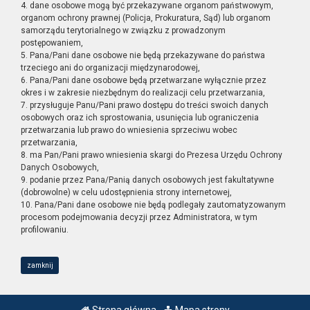
4. dane osobowe mogą być przekazywane organom państwowym,
organom ochrony prawnej (Policja, Prokuratura, Sąd) lub organom
samorządu terytorialnego w związku z prowadzonym
postępowaniem,
5. Pana/Pani dane osobowe nie będą przekazywane do państwa
trzeciego ani do organizacji międzynarodowej,
6. Pana/Pani dane osobowe będą przetwarzane wyłącznie przez
okres i w zakresie niezbędnym do realizacji celu przetwarzania,
7. przysługuje Panu/Pani prawo dostępu do treści swoich danych
osobowych oraz ich sprostowania, usunięcia lub ograniczenia
przetwarzania lub prawo do wniesienia sprzeciwu wobec
przetwarzania,
8. ma Pan/Pani prawo wniesienia skargi do Prezesa Urzędu Ochrony
Danych Osobowych,
9. podanie przez Pana/Panią danych osobowych jest fakultatywne
(dobrowolne) w celu udostępnienia strony internetowej,
10. Pana/Pani dane osobowe nie będą podlegały zautomatyzowanym
procesom podejmowania decyzji przez Administratora, w tym
profilowaniu.
zamknij
Strona główna
Mapa strony