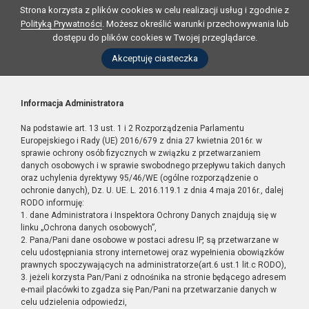
Strona korzysta z plików cookies w celu realizacji usług i zgodnie z
Polityką Prywatności
. Możesz określić warunki przechowywania lub
dostępu do plików cookies w Twojej przeglądarce.
Akceptuję ciasteczka
Informacja Administratora
Na podstawie art. 13 ust. 1 i 2 Rozporządzenia Parlamentu
Europejskiego i Rady (UE) 2016/679 z dnia 27 kwietnia 2016r. w
sprawie ochrony osób fizycznych w związku z przetwarzaniem
danych osobowych i w sprawie swobodnego przepływu takich danych
oraz uchylenia dyrektywy 95/46/WE (ogólne rozporządzenie o
ochronie danych), Dz. U. UE. L. 2016.119.1 z dnia 4 maja 2016r., dalej
RODO informuję:
1. dane Administratora i Inspektora Ochrony Danych znajdują się w
linku „Ochrona danych osobowych”,
2. Pana/Pani dane osobowe w postaci adresu IP, są przetwarzane w
celu udostępniania strony internetowej oraz wypełnienia obowiązków
prawnych spoczywających na administratorze(art.6 ust.1 lit.c RODO),
3. jeżeli korzysta Pan/Pani z odnośnika na stronie będącego adresem
e-mail placówki to zgadza się Pan/Pani na przetwarzanie danych w
celu udzielenia odpowiedzi,