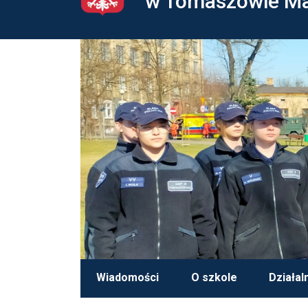
w Tomaszowie M
Wiadomości
O szkole
Działal