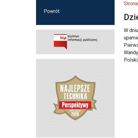
Strona
Powrót
Dzi
W dniu
upamię
Pierws
Wandy 
Polski