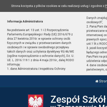
Strona korzysta z plików cookies w celu realizacji usług i zgodnie z
P
Danych znajduj
Informacja Administratora
osobowych”,
2. Pana/Pani d
Na podstawie art. 13 ust. 1 i 2 Rozporządzenia
przetwarzane w
Parlamentu Europejskiego i Rady (UE) 2016/679 z
internetowej o
dnia 27 kwietnia 2016r. w sprawie ochrony osób
prawnych spocz
fizycznych w związku z przetwarzaniem danych
ust.1 lit.c RODO
osobowych i w sprawie swobodnego przepływu
3. jeżeli korzy
takich danych oraz uchylenia dyrektywy 95/46/WE
będącego adres
(ogólne rozporządzenie o ochronie danych), Dz. U.
Pan/Pani na pr
UE. L. 2016.119.1 z dnia 4 maja 2016r., dalej RODO
udzielenia odp
informuję:
4. dane osobo
1. dane Administratora i Inspektora Ochrony
państwowym, or
Stro
Zespół Szkó