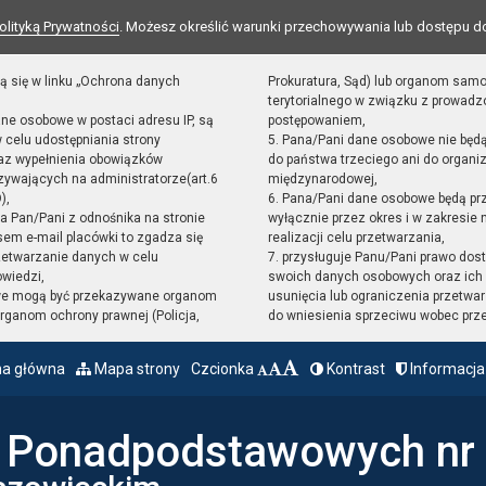
olityką Prywatności
. Możesz określić warunki przechowywania lub dostępu d
ą się w linku „Ochrona danych
Prokuratura, Sąd) lub organom sam
terytorialnego w związku z prowad
ane osobowe w postaci adresu IP, są
postępowaniem,
 celu udostępniania strony
5. Pana/Pani dane osobowe nie będ
raz wypełnienia obowiązków
do państwa trzeciego ani do organiz
ywających na administratorze(art.6
międzynarodowej,
),
6. Pana/Pani dane osobowe będą pr
sta Pan/Pani z odnośnika na stronie
wyłącznie przez okres i w zakresie
em e-mail placówki to zgadza się
realizacji celu przetwarzania,
zetwarzanie danych w celu
7. przysługuje Panu/Pani prawo dost
owiedzi,
swoich danych osobowych oraz ich 
we mogą być przekazywane organom
usunięcia lub ograniczenia przetwar
ganom ochrony prawnej (Policja,
do wniesienia sprzeciwu wobec prz
na główna
Mapa strony
Czcionka
Kontrast
Informacja
ł Ponadpodstawowych nr