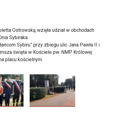
oletta Ostrowską wzięła udział w obchodach
nia Sybiraka.
ńcom Sybiru” przy zbiegu ulic Jana Pawła II i
a msza święta w Kościele pw. NMP Królowej
na placu kościelnym.