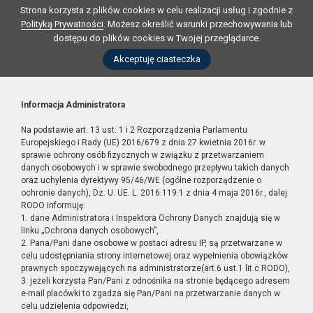
Strona korzysta z plików cookies w celu realizacji usług i zgodnie z
Polityką Prywatności
. Możesz określić warunki przechowywania lub
dostępu do plików cookies w Twojej przeglądarce.
Akceptuję ciasteczka
Informacja Administratora
Na podstawie art. 13 ust. 1 i 2 Rozporządzenia Parlamentu
Europejskiego i Rady (UE) 2016/679 z dnia 27 kwietnia 2016r. w
sprawie ochrony osób fizycznych w związku z przetwarzaniem
danych osobowych i w sprawie swobodnego przepływu takich danych
oraz uchylenia dyrektywy 95/46/WE (ogólne rozporządzenie o
ochronie danych), Dz. U. UE. L. 2016.119.1 z dnia 4 maja 2016r., dalej
RODO informuję:
1. dane Administratora i Inspektora Ochrony Danych znajdują się w
linku „Ochrona danych osobowych”,
2. Pana/Pani dane osobowe w postaci adresu IP, są przetwarzane w
celu udostępniania strony internetowej oraz wypełnienia obowiązków
prawnych spoczywających na administratorze(art.6 ust.1 lit.c RODO),
3. jeżeli korzysta Pan/Pani z odnośnika na stronie będącego adresem
e-mail placówki to zgadza się Pan/Pani na przetwarzanie danych w
celu udzielenia odpowiedzi,