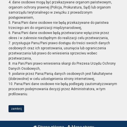
4. dane osobowe mogą być przekazywane organom państwowym,
organom ochrony prawnej (Policja, Prokuratura, Sąd) lub organom
samorządu terytorialnego w związku z prowadzonym
postępowaniem,
5. Pana/Pani dane osobowe nie będą przekazywane do państwa
trzeciego ani do organizacji międzynarodowej,
6. Pana/Pani dane osobowe będą przetwarzane wyłącznie przez
okres i w zakresie niezbędnym do realizacji celu przetwarzania,
7. przysługuje Panu/Pani prawo dostępu do treści swoich danych
osobowych oraz ich sprostowania, usunięcia lub ograniczenia
przetwarzania lub prawo do wniesienia sprzeciwu wobec
przetwarzania,
8. ma Pan/Pani prawo wniesienia skargi do Prezesa Urzędu Ochrony
Danych Osobowych,
9. podanie przez Pana/Panią danych osobowych jest fakultatywne
(dobrowolne) w celu udostępnienia strony internetowej,
10. Pana/Pani dane osobowe nie będą podlegały zautomatyzowanym
procesom podejmowania decyzji przez Administratora, w tym
profilowaniu.
zamknij
Strona główna
Mapa strony