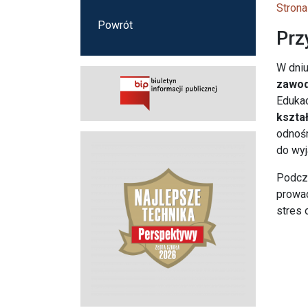
Strona
Powrót
Prz
W dniu
zawo
Edukac
kszta
odnośn
do wyj
Podcza
prowad
stres 