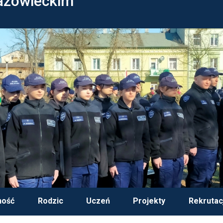
azowieckim
ność
Rodzic
Uczeń
Projekty
Rekrutac