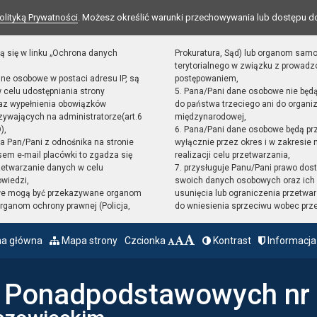
olityką Prywatności
. Możesz określić warunki przechowywania lub dostępu d
ą się w linku „Ochrona danych
Prokuratura, Sąd) lub organom sam
terytorialnego w związku z prowad
ane osobowe w postaci adresu IP, są
postępowaniem,
 celu udostępniania strony
5. Pana/Pani dane osobowe nie będ
raz wypełnienia obowiązków
do państwa trzeciego ani do organiz
ywających na administratorze(art.6
międzynarodowej,
),
6. Pana/Pani dane osobowe będą pr
sta Pan/Pani z odnośnika na stronie
wyłącznie przez okres i w zakresie
em e-mail placówki to zgadza się
realizacji celu przetwarzania,
zetwarzanie danych w celu
7. przysługuje Panu/Pani prawo dost
owiedzi,
swoich danych osobowych oraz ich 
we mogą być przekazywane organom
usunięcia lub ograniczenia przetwar
ganom ochrony prawnej (Policja,
do wniesienia sprzeciwu wobec prz
na główna
Mapa strony
Czcionka
Kontrast
Informacja
ł Ponadpodstawowych nr