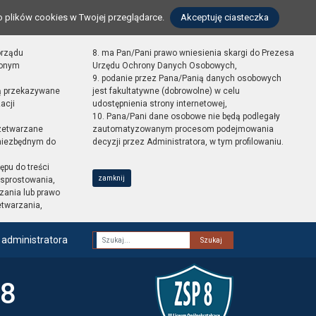
o plików cookies w Twojej przeglądarce.
Akceptuję ciasteczka
orządu
8. ma Pan/Pani prawo wniesienia skargi do Prezesa
zonym
Urzędu Ochrony Danych Osobowych,
9. podanie przez Pana/Panią danych osobowych
ą przekazywane
jest fakultatywne (dobrowolne) w celu
acji
udostępnienia strony internetowej,
10. Pana/Pani dane osobowe nie będą podlegały
zetwarzane
zautomatyzowanym procesom podejmowania
 niezbędnym do
decyzji przez Administratora, w tym profilowaniu.
ępu do treści
zamknij
sprostowania,
zania lub prawo
etwarzania,
 administratora
Fraza
 8