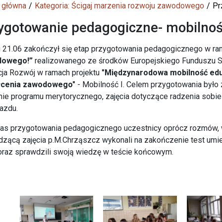
 główna
Kategoria: Ścigaj marzenia rozwoju zawodowego
Pr
ygotowanie pedagogiczne- mobilnoś
 21.06 zakończył się etap przygotowania pedagogicznego w r
dowego!”
realizowanego ze środków Europejskiego Funduszu 
ja Rozwój w ramach projektu
"Międzynarodowa mobilność edu
łcenia zawodowego"
- Mobilność I. Celem przygotowania był
ie programu merytorycznego, zajęcia dotyczące radzenia sobi
azdu.
s przygotowania pedagogicznego uczestnicy oprócz rozmów, w
zącą zajęcia p.M.Chrząszcz wykonali na zakończenie test umie
oraz sprawdzili swoją wiedzę w teście końcowym.