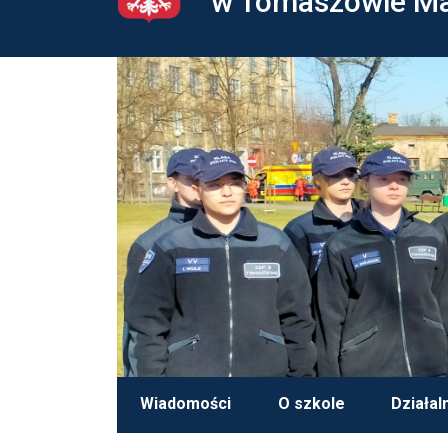
w Tomaszowie M
Wiadomości
O szkole
Działal