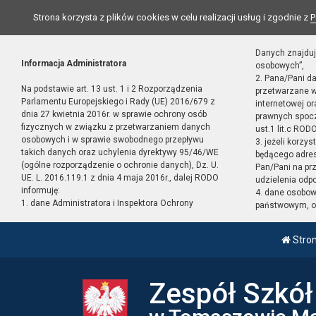
Strona korzysta z plików cookies w celu realizacji usług i zgodnie z
P
Danych znajduj
Informacja Administratora
osobowych”,
2. Pana/Pani d
Na podstawie art. 13 ust. 1 i 2 Rozporządzenia
przetwarzane w
Parlamentu Europejskiego i Rady (UE) 2016/679 z
internetowej o
dnia 27 kwietnia 2016r. w sprawie ochrony osób
prawnych spocz
fizycznych w związku z przetwarzaniem danych
ust.1 lit.c RODO
osobowych i w sprawie swobodnego przepływu
3. jeżeli korzy
takich danych oraz uchylenia dyrektywy 95/46/WE
będącego adres
(ogólne rozporządzenie o ochronie danych), Dz. U.
Pan/Pani na pr
UE. L. 2016.119.1 z dnia 4 maja 2016r., dalej RODO
udzielenia odp
informuję:
4. dane osobo
1. dane Administratora i Inspektora Ochrony
państwowym, or
Stro
Zespół Szkó