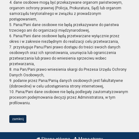
4. dane osobowe mogą być przekazywane organom państwowym,
organom ochrony prawnej (Policja, Prokuratura, Sąd) lub organom
samorządu terytorialnego w związku z prowadzonym
postępowaniem,
5. Pana/Pani dane osobowe nie będą przekazywane do państwa
trzeciego ani do organizacji międzynarodowej,
6. Pana/Pani dane osobowe będą przetwarzane wyłącznie przez
okres i w zakresie niezbędnym do realizacji celu przetwarzania,
7. przysługuje Panu/Pani prawo dostępu do treści swoich danych
osobowych oraz ich sprostowania, usunięcia lub ograniczenia
przetwarzania lub prawo do wniesienia sprzeciwu wobec
przetwarzania,
8. ma Pan/Pani prawo wniesienia skargi do Prezesa Urzędu Ochrony
Danych Osobowych,
9. podanie przez Pana/Panią danych osobowych jest fakultatywne
(dobrowolne) w celu udostępnienia strony internetowej,
10. Pana/Pani dane osobowe nie będą podlegały zautomatyzowanym
procesom podejmowania decyzji przez Administratora, w tym
profilowaniu.
zamknij
Strona główna
Mapa strony