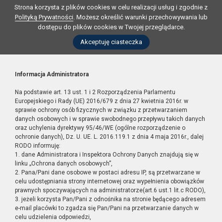
Strona korzysta z plików cookies w celu realizacji usług i zgodnie z
Polityką Prywatności
. Możesz określić warunki przechowywania lub
dostępu do plików cookies w Twojej przeglądarce.
Akceptuję ciasteczka
Informacja Administratora
Na podstawie art. 13 ust. 1 i 2 Rozporządzenia Parlamentu
Europejskiego i Rady (UE) 2016/679 z dnia 27 kwietnia 2016r. w
sprawie ochrony osób fizycznych w związku z przetwarzaniem
danych osobowych i w sprawie swobodnego przepływu takich danych
oraz uchylenia dyrektywy 95/46/WE (ogólne rozporządzenie o
ochronie danych), Dz. U. UE. L. 2016.119.1 z dnia 4 maja 2016r., dalej
RODO informuję:
1. dane Administratora i Inspektora Ochrony Danych znajdują się w
linku „Ochrona danych osobowych”,
2. Pana/Pani dane osobowe w postaci adresu IP, są przetwarzane w
celu udostępniania strony internetowej oraz wypełnienia obowiązków
prawnych spoczywających na administratorze(art.6 ust.1 lit.c RODO),
3. jeżeli korzysta Pan/Pani z odnośnika na stronie będącego adresem
e-mail placówki to zgadza się Pan/Pani na przetwarzanie danych w
celu udzielenia odpowiedzi,