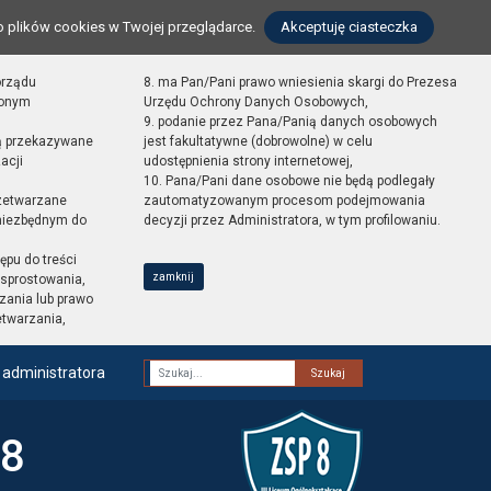
o plików cookies w Twojej przeglądarce.
Akceptuję ciasteczka
orządu
8. ma Pan/Pani prawo wniesienia skargi do Prezesa
zonym
Urzędu Ochrony Danych Osobowych,
9. podanie przez Pana/Panią danych osobowych
ą przekazywane
jest fakultatywne (dobrowolne) w celu
acji
udostępnienia strony internetowej,
10. Pana/Pani dane osobowe nie będą podlegały
zetwarzane
zautomatyzowanym procesom podejmowania
 niezbędnym do
decyzji przez Administratora, w tym profilowaniu.
ępu do treści
zamknij
sprostowania,
zania lub prawo
etwarzania,
 administratora
Fraza
 8