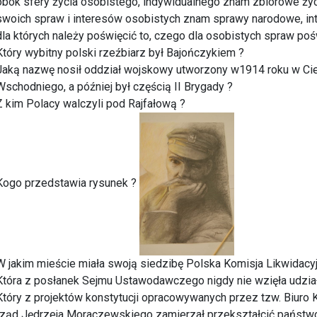
obok sfery życia osobistego, indywidualnego znam zbiorowe życ
swoich spraw i interesów osobistych znam sprawy narodowe, inter
dla których należy poświęcić to, czego dla osobistych spraw poś
Który wybitny polski rzeźbiarz był Bajończykiem ?
Jaką nazwę nosił oddział wojskowy utworzony w1914 roku w Cie
Wschodniego, a później był częścią II Brygady ?
Z kim Polacy walczyli pod Rajfałową ?
Kogo przedstawia rysunek ?
W jakim mieście miała swoją siedzibę Polska Komisja Likwidacyj
Która z posłanek Sejmu Ustawodawczego nigdy nie wzięła udział
Który z projektów konstytucji opracowywanych przez tzw. Biuro
rząd Jędrzeja Moraczewskiego zamierzał przekształcić państwo