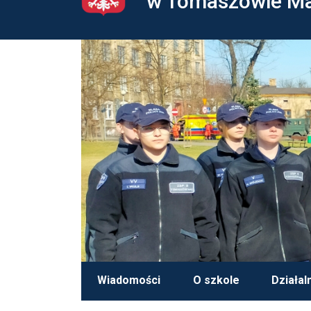
w Tomaszowie M
Wiadomości
O szkole
Działal