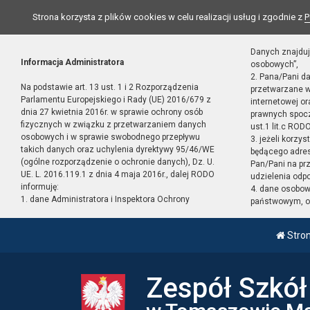
Strona korzysta z plików cookies w celu realizacji usług i zgodnie z
P
Danych znajduj
Informacja Administratora
osobowych”,
2. Pana/Pani d
Na podstawie art. 13 ust. 1 i 2 Rozporządzenia
przetwarzane w
Parlamentu Europejskiego i Rady (UE) 2016/679 z
internetowej o
dnia 27 kwietnia 2016r. w sprawie ochrony osób
prawnych spocz
fizycznych w związku z przetwarzaniem danych
ust.1 lit.c RODO
osobowych i w sprawie swobodnego przepływu
3. jeżeli korzy
takich danych oraz uchylenia dyrektywy 95/46/WE
będącego adres
(ogólne rozporządzenie o ochronie danych), Dz. U.
Pan/Pani na pr
UE. L. 2016.119.1 z dnia 4 maja 2016r., dalej RODO
udzielenia odp
informuję:
4. dane osobo
1. dane Administratora i Inspektora Ochrony
państwowym, or
Stro
Zespół Szkó