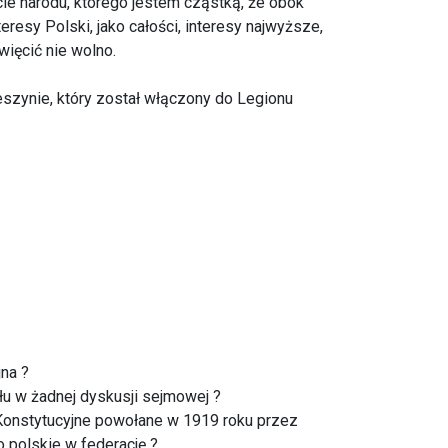
ie narodu, którego jestem cząstką, że obok
esy Polski, jako całości, interesy najwyższe,
więcić nie wolno.
szynie, który został włączony do Legionu
na ?
u w żadnej dyskusji sejmowej ?
 Konstytucyjne powołane w 1919 roku przez
 polskie w federację ?