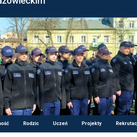
azowieckim
ność
Rodzic
Uczeń
Projekty
Rekrutac