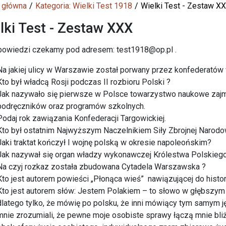
 główna
Kategoria: Wielki Test 1918
Wielki Test - Zestaw X
lki Test - Zestaw XXX
powiedzi czekamy pod adresem: test1918@op.pl .
Na jakiej ulicy w Warszawie został porwany przez konfederatów
Kto był władcą Rosji podczas II rozbioru Polski ?
Jak nazywało się pierwsze w Polsce towarzystwo naukowe zaj
podręczników oraz programów szkolnych.
Podaj rok zawiązania Konfederacji Targowickiej.
Kto był ostatnim Najwyższym Naczelnikiem Siły Zbrojnej Narodo
Jaki traktat kończył I wojnę polską w okresie napoleońskim?
Jak nazywał się organ władzy wykonawczej Królestwa Polskiego
Na czyj rozkaz została zbudowana Cytadela Warszawska ?
Kto jest autorem powieści „Płonąca wieś” nawiązującej do histo
Kto jest autorem słów: Jestem Polakiem – to słowo w głębszym 
dlatego tylko, że mówię po polsku, że inni mówiący tym samym ję
mnie zrozumiali, że pewne moje osobiste sprawy łączą mnie bliżej