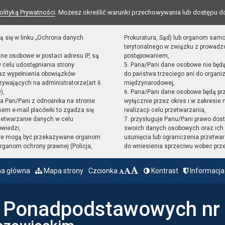
olityką Prywatności
. Możesz określić warunki przechowywania lub dostępu d
ą się w linku „Ochrona danych
Prokuratura, Sąd) lub organom sam
terytorialnego w związku z prowad
ane osobowe w postaci adresu IP, są
postępowaniem,
 celu udostępniania strony
5. Pana/Pani dane osobowe nie będ
raz wypełnienia obowiązków
do państwa trzeciego ani do organiz
ywających na administratorze(art.6
międzynarodowej,
),
6. Pana/Pani dane osobowe będą pr
sta Pan/Pani z odnośnika na stronie
wyłącznie przez okres i w zakresie
em e-mail placówki to zgadza się
realizacji celu przetwarzania,
zetwarzanie danych w celu
7. przysługuje Panu/Pani prawo dost
owiedzi,
swoich danych osobowych oraz ich 
we mogą być przekazywane organom
usunięcia lub ograniczenia przetwar
ganom ochrony prawnej (Policja,
do wniesienia sprzeciwu wobec prz
na główna
Mapa strony
Czcionka
Kontrast
Informacja
ł Ponadpodstawowych nr