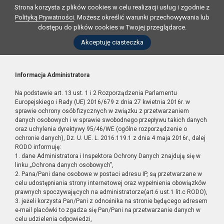
Strona korzysta z plików cookies w celu realizacji usług i zgodnie z
Polityką Prywatności
. Możesz określić warunki przechowywania lub
dostępu do plików cookies w Twojej przeglądarce.
Akceptuję ciasteczka
Informacja Administratora
Na podstawie art. 13 ust. 1 i 2 Rozporządzenia Parlamentu
Europejskiego i Rady (UE) 2016/679 z dnia 27 kwietnia 2016r. w
sprawie ochrony osób fizycznych w związku z przetwarzaniem
danych osobowych i w sprawie swobodnego przepływu takich danych
oraz uchylenia dyrektywy 95/46/WE (ogólne rozporządzenie o
ochronie danych), Dz. U. UE. L. 2016.119.1 z dnia 4 maja 2016r., dalej
RODO informuję:
1. dane Administratora i Inspektora Ochrony Danych znajdują się w
linku „Ochrona danych osobowych”,
2. Pana/Pani dane osobowe w postaci adresu IP, są przetwarzane w
celu udostępniania strony internetowej oraz wypełnienia obowiązków
prawnych spoczywających na administratorze(art.6 ust.1 lit.c RODO),
3. jeżeli korzysta Pan/Pani z odnośnika na stronie będącego adresem
e-mail placówki to zgadza się Pan/Pani na przetwarzanie danych w
celu udzielenia odpowiedzi,