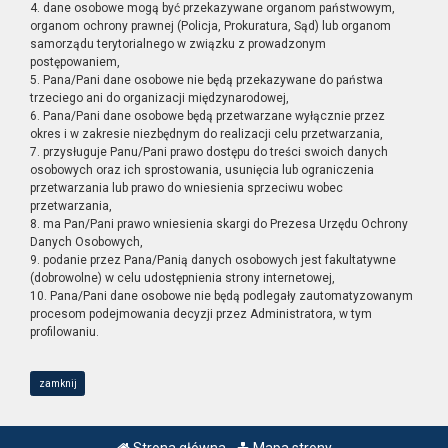
4. dane osobowe mogą być przekazywane organom państwowym,
organom ochrony prawnej (Policja, Prokuratura, Sąd) lub organom
samorządu terytorialnego w związku z prowadzonym
postępowaniem,
5. Pana/Pani dane osobowe nie będą przekazywane do państwa
trzeciego ani do organizacji międzynarodowej,
6. Pana/Pani dane osobowe będą przetwarzane wyłącznie przez
okres i w zakresie niezbędnym do realizacji celu przetwarzania,
7. przysługuje Panu/Pani prawo dostępu do treści swoich danych
osobowych oraz ich sprostowania, usunięcia lub ograniczenia
przetwarzania lub prawo do wniesienia sprzeciwu wobec
przetwarzania,
8. ma Pan/Pani prawo wniesienia skargi do Prezesa Urzędu Ochrony
Danych Osobowych,
9. podanie przez Pana/Panią danych osobowych jest fakultatywne
(dobrowolne) w celu udostępnienia strony internetowej,
10. Pana/Pani dane osobowe nie będą podlegały zautomatyzowanym
procesom podejmowania decyzji przez Administratora, w tym
profilowaniu.
zamknij
Strona główna
Mapa strony