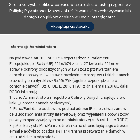
Strona korzysta z plików cookies w celu realizacji usług i zgodnie z
Polityką Prywatności
. Możesz określić warunki przechowywania lub
dostępu do plików cookies w Twojej przeglądarce.
Akceptuję ciasteczka
Informacja Administratora
Na podstawie art. 13 ust. 1 i 2 Rozporządzenia Parlamentu
Europejskiego i Rady (UE) 2016/679 z dnia 27 kwietnia 2016r. w
sprawie ochrony osób fizycznych w związku z przetwarzaniem
danych osobowych i w sprawie swobodnego przepływu takich danych
oraz uchylenia dyrektywy 95/46/WE (ogólne rozporządzenie o
ochronie danych), Dz. U. UE. L. 2016.119.1 z dnia 4 maja 2016r., dalej
RODO informuję:
1. dane Administratora i Inspektora Ochrony Danych znajdują się w
linku „Ochrona danych osobowych”,
2. Pana/Pani dane osobowe w postaci adresu IP, są przetwarzane w
celu udostępniania strony internetowej oraz wypełnienia obowiązków
prawnych spoczywających na administratorze(art.6 ust.1 lit.c RODO),
3. jeżeli korzysta Pan/Pani z odnośnika na stronie będącego adresem
e-mail placówki to zgadza się Pan/Pani na przetwarzanie danych w
celu udzielenia odpowiedzi,