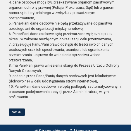
4. dane osobowe mogą być przekazywane organom państwowym,
organom ochrony prawnej (Policja, Prokuratura, Sąd) lub organom
samorządu terytorialnego w związku z prowadzonym
postępowaniem,
5. Pana/Pani dane osobowe nie będą przekazywane do państwa
trzeciego ani do organizacji międzynarodowej,
6. Pana/Pani dane osobowe będą przetwarzane wyłącznie przez
okres i w zakresie niezbędnym do realizacji celu przetwarzania,
7. przysługuje Panu/Pani prawo dostępu do treści swoich danych
osobowych oraz ich sprostowania, usunięcia lub ograniczenia
przetwarzania lub prawo do wniesienia sprzeciwu wobec
przetwarzania,
8. ma Pan/Pani prawo wniesienia skargi do Prezesa Urzędu Ochrony
Danych Osobowych,
9. podanie przez Pana/Panią danych osobowych jest fakultatywne
(dobrowolne) w celu udostępnienia strony internetowej,
10. Pana/Pani dane osobowe nie będą podlegały zautomatyzowanym
procesom podejmowania decyzji przez Administratora, w tym
profilowaniu.
zamknij
Strona główna
Mapa strony