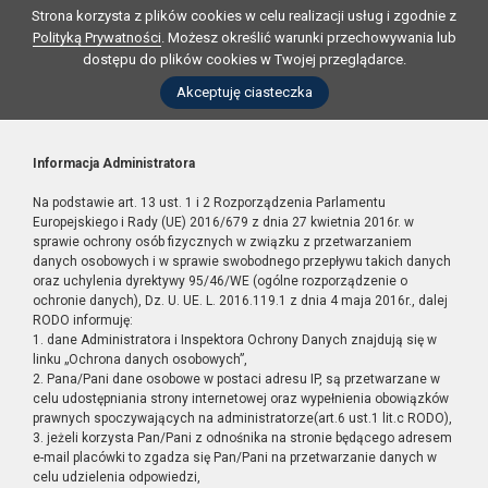
Strona korzysta z plików cookies w celu realizacji usług i zgodnie z
Polityką Prywatności
. Możesz określić warunki przechowywania lub
dostępu do plików cookies w Twojej przeglądarce.
Akceptuję ciasteczka
Informacja Administratora
Na podstawie art. 13 ust. 1 i 2 Rozporządzenia Parlamentu
Europejskiego i Rady (UE) 2016/679 z dnia 27 kwietnia 2016r. w
sprawie ochrony osób fizycznych w związku z przetwarzaniem
danych osobowych i w sprawie swobodnego przepływu takich danych
oraz uchylenia dyrektywy 95/46/WE (ogólne rozporządzenie o
ochronie danych), Dz. U. UE. L. 2016.119.1 z dnia 4 maja 2016r., dalej
RODO informuję:
1. dane Administratora i Inspektora Ochrony Danych znajdują się w
linku „Ochrona danych osobowych”,
2. Pana/Pani dane osobowe w postaci adresu IP, są przetwarzane w
celu udostępniania strony internetowej oraz wypełnienia obowiązków
prawnych spoczywających na administratorze(art.6 ust.1 lit.c RODO),
3. jeżeli korzysta Pan/Pani z odnośnika na stronie będącego adresem
e-mail placówki to zgadza się Pan/Pani na przetwarzanie danych w
celu udzielenia odpowiedzi,