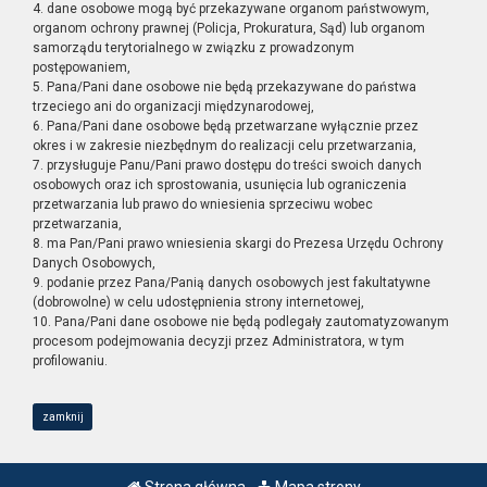
4. dane osobowe mogą być przekazywane organom państwowym,
organom ochrony prawnej (Policja, Prokuratura, Sąd) lub organom
samorządu terytorialnego w związku z prowadzonym
postępowaniem,
5. Pana/Pani dane osobowe nie będą przekazywane do państwa
trzeciego ani do organizacji międzynarodowej,
6. Pana/Pani dane osobowe będą przetwarzane wyłącznie przez
okres i w zakresie niezbędnym do realizacji celu przetwarzania,
7. przysługuje Panu/Pani prawo dostępu do treści swoich danych
osobowych oraz ich sprostowania, usunięcia lub ograniczenia
przetwarzania lub prawo do wniesienia sprzeciwu wobec
przetwarzania,
8. ma Pan/Pani prawo wniesienia skargi do Prezesa Urzędu Ochrony
Danych Osobowych,
9. podanie przez Pana/Panią danych osobowych jest fakultatywne
(dobrowolne) w celu udostępnienia strony internetowej,
10. Pana/Pani dane osobowe nie będą podlegały zautomatyzowanym
procesom podejmowania decyzji przez Administratora, w tym
profilowaniu.
zamknij
Strona główna
Mapa strony