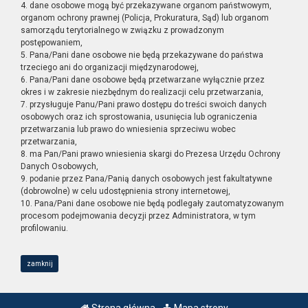
4. dane osobowe mogą być przekazywane organom państwowym,
organom ochrony prawnej (Policja, Prokuratura, Sąd) lub organom
samorządu terytorialnego w związku z prowadzonym
postępowaniem,
5. Pana/Pani dane osobowe nie będą przekazywane do państwa
trzeciego ani do organizacji międzynarodowej,
6. Pana/Pani dane osobowe będą przetwarzane wyłącznie przez
okres i w zakresie niezbędnym do realizacji celu przetwarzania,
7. przysługuje Panu/Pani prawo dostępu do treści swoich danych
osobowych oraz ich sprostowania, usunięcia lub ograniczenia
przetwarzania lub prawo do wniesienia sprzeciwu wobec
przetwarzania,
8. ma Pan/Pani prawo wniesienia skargi do Prezesa Urzędu Ochrony
Danych Osobowych,
9. podanie przez Pana/Panią danych osobowych jest fakultatywne
(dobrowolne) w celu udostępnienia strony internetowej,
10. Pana/Pani dane osobowe nie będą podlegały zautomatyzowanym
procesom podejmowania decyzji przez Administratora, w tym
profilowaniu.
zamknij
Strona główna
Mapa strony