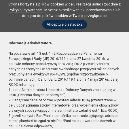
Strona korzysta z plików cookies w celu realizacji usług i zgodnie z
Polityką Prywatności
. Możesz określić warunki przechowywania lub
dostępu do plików cookies w Twojej przeglądarce.
Akceptuję ciasteczka
Informacja Administratora
Na podstawie art. 13 ust. 1 i 2 Rozporządzenia Parlamentu
Europejskiego i Rady (UE) 2016/679 z dnia 27 kwietnia 2016r. w
sprawie ochrony osób fizycznych w związku z przetwarzaniem
danych osobowych i w sprawie swobodnego przepływu takich danych
oraz uchylenia dyrektywy 95/46/WE (ogólne rozporządzenie o
ochronie danych), Dz. U. UE. L. 2016.119.1 z dnia 4 maja 2016r., dalej
RODO informuję:
1. dane Administratora i Inspektora Ochrony Danych znajdują się w
linku „Ochrona danych osobowych”,
2. Pana/Pani dane osobowe w postaci adresu IP, są przetwarzane w
celu udostępniania strony internetowej oraz wypełnienia obowiązków
prawnych spoczywających na administratorze(art.6 ust.1 lit.c RODO),
3. jeżeli korzysta Pan/Pani z odnośnika na stronie będącego adresem
e-mail placówki to zgadza się Pan/Pani na przetwarzanie danych w
celu udzielenia odpowiedzi,