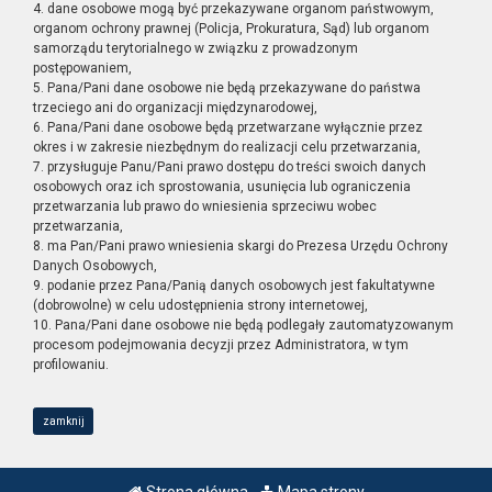
4. dane osobowe mogą być przekazywane organom państwowym,
organom ochrony prawnej (Policja, Prokuratura, Sąd) lub organom
samorządu terytorialnego w związku z prowadzonym
postępowaniem,
5. Pana/Pani dane osobowe nie będą przekazywane do państwa
trzeciego ani do organizacji międzynarodowej,
6. Pana/Pani dane osobowe będą przetwarzane wyłącznie przez
okres i w zakresie niezbędnym do realizacji celu przetwarzania,
7. przysługuje Panu/Pani prawo dostępu do treści swoich danych
osobowych oraz ich sprostowania, usunięcia lub ograniczenia
przetwarzania lub prawo do wniesienia sprzeciwu wobec
przetwarzania,
8. ma Pan/Pani prawo wniesienia skargi do Prezesa Urzędu Ochrony
Danych Osobowych,
9. podanie przez Pana/Panią danych osobowych jest fakultatywne
(dobrowolne) w celu udostępnienia strony internetowej,
10. Pana/Pani dane osobowe nie będą podlegały zautomatyzowanym
procesom podejmowania decyzji przez Administratora, w tym
profilowaniu.
zamknij
Strona główna
Mapa strony