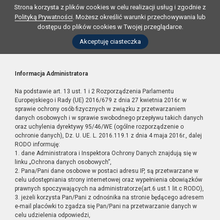
Strona korzysta z plików cookies w celu realizacji usług i zgodnie z
Polityką Prywatności
. Możesz określić warunki przechowywania lub
dostępu do plików cookies w Twojej przeglądarce.
Akceptuję ciasteczka
Informacja Administratora
Na podstawie art. 13 ust. 1 i 2 Rozporządzenia Parlamentu
Europejskiego i Rady (UE) 2016/679 z dnia 27 kwietnia 2016r. w
sprawie ochrony osób fizycznych w związku z przetwarzaniem
danych osobowych i w sprawie swobodnego przepływu takich danych
oraz uchylenia dyrektywy 95/46/WE (ogólne rozporządzenie o
ochronie danych), Dz. U. UE. L. 2016.119.1 z dnia 4 maja 2016r., dalej
RODO informuję:
1. dane Administratora i Inspektora Ochrony Danych znajdują się w
linku „Ochrona danych osobowych”,
2. Pana/Pani dane osobowe w postaci adresu IP, są przetwarzane w
celu udostępniania strony internetowej oraz wypełnienia obowiązków
prawnych spoczywających na administratorze(art.6 ust.1 lit.c RODO),
3. jeżeli korzysta Pan/Pani z odnośnika na stronie będącego adresem
e-mail placówki to zgadza się Pan/Pani na przetwarzanie danych w
celu udzielenia odpowiedzi,