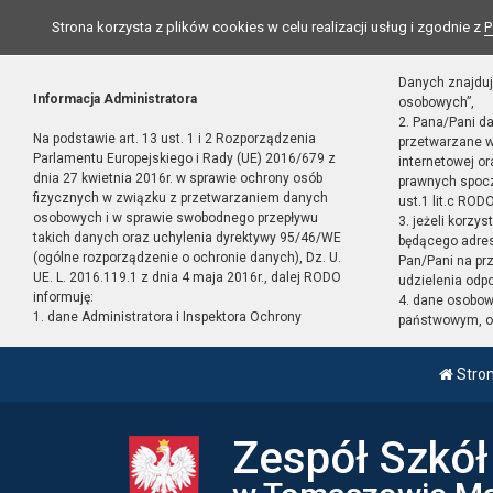
Strona korzysta z plików cookies w celu realizacji usług i zgodnie z
P
Danych znajduj
Informacja Administratora
osobowych”,
2. Pana/Pani d
Na podstawie art. 13 ust. 1 i 2 Rozporządzenia
przetwarzane w
Parlamentu Europejskiego i Rady (UE) 2016/679 z
internetowej o
dnia 27 kwietnia 2016r. w sprawie ochrony osób
prawnych spocz
fizycznych w związku z przetwarzaniem danych
ust.1 lit.c RODO
osobowych i w sprawie swobodnego przepływu
3. jeżeli korzy
takich danych oraz uchylenia dyrektywy 95/46/WE
będącego adres
(ogólne rozporządzenie o ochronie danych), Dz. U.
Pan/Pani na pr
UE. L. 2016.119.1 z dnia 4 maja 2016r., dalej RODO
udzielenia odp
informuję:
4. dane osobo
1. dane Administratora i Inspektora Ochrony
państwowym, or
Stro
Zespół Szkó