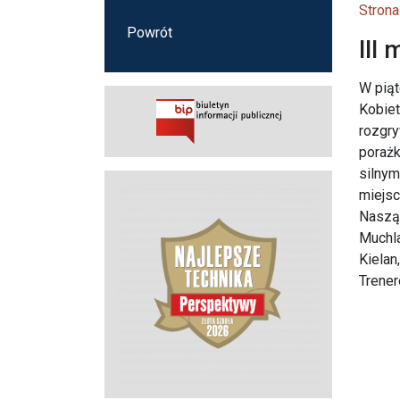
Strona
Powrót
III
W piąt
Kobiet
rozgry
porażk
silnym
miejsc
Naszą 
Muchla
Kielan
Trener