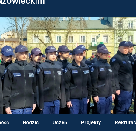
azowieckim
ność
Rodzic
Uczeń
Projekty
Rekrutac