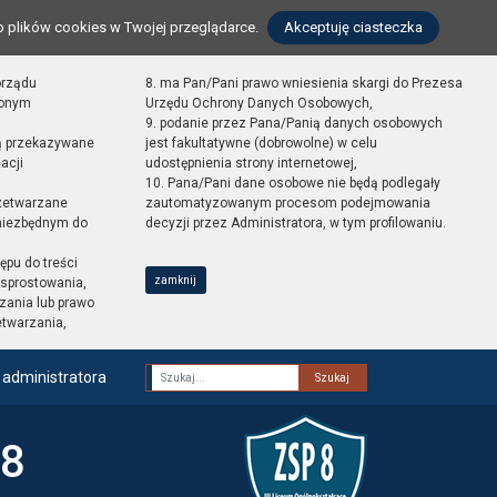
o plików cookies w Twojej przeglądarce.
Akceptuję ciasteczka
orządu
8. ma Pan/Pani prawo wniesienia skargi do Prezesa
zonym
Urzędu Ochrony Danych Osobowych,
9. podanie przez Pana/Panią danych osobowych
ą przekazywane
jest fakultatywne (dobrowolne) w celu
acji
udostępnienia strony internetowej,
10. Pana/Pani dane osobowe nie będą podlegały
zetwarzane
zautomatyzowanym procesom podejmowania
 niezbędnym do
decyzji przez Administratora, w tym profilowaniu.
ępu do treści
zamknij
sprostowania,
zania lub prawo
etwarzania,
 administratora
Fraza
 8