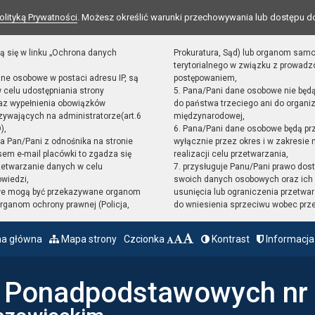
olityką Prywatności
. Możesz określić warunki przechowywania lub dostępu d
ą się w linku „Ochrona danych
Prokuratura, Sąd) lub organom sam
terytorialnego w związku z prowad
ane osobowe w postaci adresu IP, są
postępowaniem,
 celu udostępniania strony
5. Pana/Pani dane osobowe nie będ
raz wypełnienia obowiązków
do państwa trzeciego ani do organiz
ywających na administratorze(art.6
międzynarodowej,
),
6. Pana/Pani dane osobowe będą pr
sta Pan/Pani z odnośnika na stronie
wyłącznie przez okres i w zakresie
em e-mail placówki to zgadza się
realizacji celu przetwarzania,
zetwarzanie danych w celu
7. przysługuje Panu/Pani prawo dost
owiedzi,
swoich danych osobowych oraz ich 
we mogą być przekazywane organom
usunięcia lub ograniczenia przetwar
ganom ochrony prawnej (Policja,
do wniesienia sprzeciwu wobec prz
na główna
Mapa strony
Czcionka
Kontrast
Informacja
ł Ponadpodstawowych nr