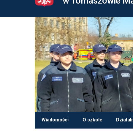
w Tomaszowie M
Wiadomości
O szkole
Działal