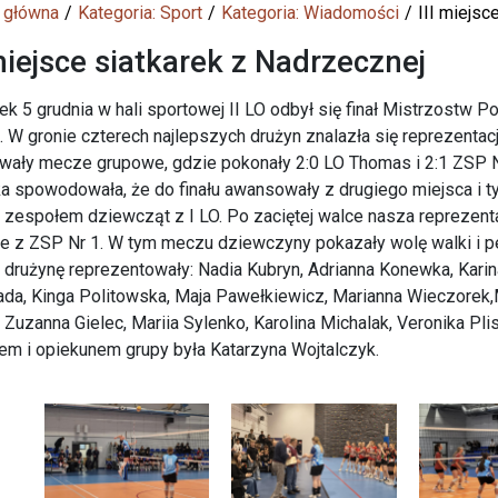
 główna
Kategoria: Sport
Kategoria: Wiadomości
III miejsc
 miejsce siatkarek z Nadrzecznej
ek 5 grudnia w hali sportowej II LO odbył się finał Mistrzostw
. W gronie czterech najlepszych drużyn znalazła się reprezenta
wały mecze grupowe, gdzie pokonały 2:0 LO Thomas i 2:1 ZSP Nr 2
a spowodowała, że do finału awansowały z drugiego miejsca i 
 zespołem dziewcząt z I LO. Po zaciętej walce nasza reprezentac
e z ZSP Nr 1. W tym meczu dziewczyny pokazały wolę walki i pe
drużynę reprezentowały: Nadia Kubryn, Adrianna Konewka, Karina 
da, Kinga Politowska, Maja Pawełkiewicz, Marianna Wieczorek,
, Zuzanna Gielec, Mariia Sylenko, Karolina Michalak, Veronika Plis
em i opiekunem grupy była Katarzyna Wojtalczyk.